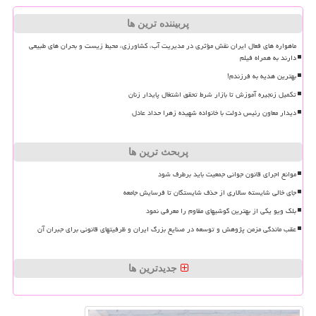
پربیننده ترین ها
ماهواره های فعال ایران نقش مؤثری در مدیریت آب، کشاورزی، محیط زیست و بحران های طبیعی
دارند به همراه فیلم
بهترین هدیه به فرزندم!
تکمیل زنجیره آموزش تا بازار شرط تحقق اشتغال پایدار زنان
دیدار معاون رئیس دولت با خانواده شهیده زهرا حداد عادل
پربحث ترین ها
موانع اجرای قانون جوانی جمعیت باید برطرف شود
جای خالی شایسته سالاری از حذف شایستگان تا فرسایش جامعه
بلک ویو یکی از بهترین گوشیهای مقاوم را معرفی نمود
عقب ماندگی مزمن پژوهش و توسعه در صنایع بزرگ ایران و ظرفیتهای قانونی برای جبران آن
جدیدترین ها