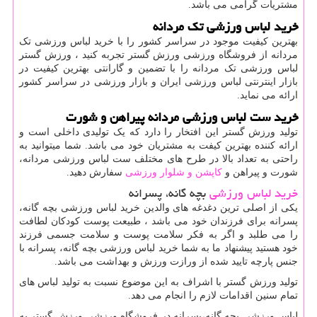
مشتریات گرامی می باشد.
خرید لباس ورزشی تک مردانه
بهترین کیفیت موجود در سراسر کشور را با خرید لباس ورزشی تک
مردانه از فروشگاه ورزشی ورزش گستر تجربه کنید ، ورزش گستر
لباس ورزشی تک مردانه را با تضمین و گارانتی بهترین کیفیت در
بازار اینترنتی لباس ورزشی ایران و بازار ورزشی در سراسر کشور
ارائه می نماید.
خرید ست لباس ورزشی مردانه پیراهن و شورت
تولید ورزش گستر این افتخار را دارد که یک تولیدی داخلی است و
ارائه کننده بهترین کیفت به مشتریان خود می باشد. شما میتوانید به
راحتی به تعداد بالا در طرح های مختلف ست لباس ورزشی مردانه،
شورت و پیراهن و
کاپشن و شلوار ورزشی
سفارش دهید.
خرید لباس ورزشی
بچه گانه، پسرانه
یکی از اصلی ترین دغدغه های والدین خرید لباس ورزشی بچه گانه،
پسرانه برای فرزندان خود می باشد ، طبیعت پوست کودکان لطافت
را می طلبد و اگر به فکر سلامت پوست و سلامت جسمی فرزند
خود هستید پیشنهاد ما به شما خرید لباس ورزشی بچه گانه، پسرانه با
جنس پارچه تایید شده از ورازت ورزش و بهداشت می باشد.
تولید ورزش گستر با اشراف به این موضوع نسبت به تولید لباس های
تمام سنین اقدامات لازم را انجام می دهد.
لباس ورزشی بچه گانه،پسرانه در فروشگاه ورزشی ورزش گستر به