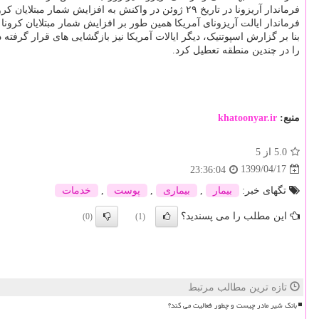
فرماندار آریزونا در تاریخ ۲۹ ژوئن در واکنش به افزایش شمار مبتلایان کرونا برگزاری تجمعات را ممنوع کرده و بازگشایی کافه ها، باشگاه ها، پارک های آبی و سالن های تئاتر را به تعویق انداخت.
فرماندار ایالت آریزونای آمریکا همین طور بر افزایش شمار مبتلایان کرونا 
را در چندین منطقه تعطیل کرد.
منبع:
khatoonyar.ir
5.0
از 5
1399/04/17
23:36:04
تگهای خبر:
بیمار
,
بیماری
,
پوست
,
خدمات
این مطلب را می پسندید؟
(0)
(1)
تازه ترین مطالب مرتبط
بانک شیر مادر چیست و چطور فعالیت می کند؟