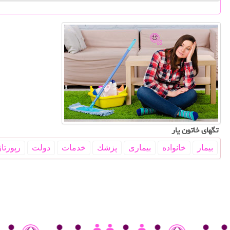
تگهای خاتون یار
بیمار
خانواده
بیماری
پزشك
خدمات
دولت
رپورتاژ