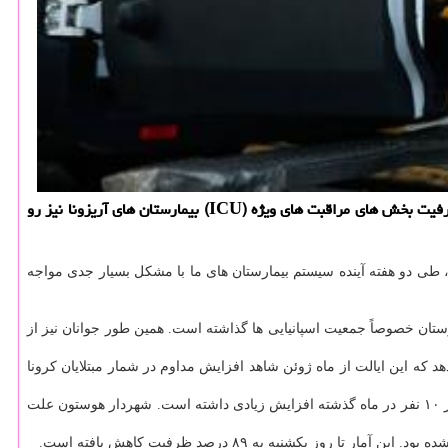
خاتون یار: شهردار هوستون اخیرا هشدار داده كه ظرفیت سیستم بیمارستانی این شهر در تگزاس از بیماران كرونایی پر شده و این در حالیست كه ظرفیت بخش های مراقبت های ویژه (ICU) بیمارستان های آریزونا نیز رو
 طی دو هفته آینده سیستم بیمارستان های ما با مشکل بسیار جدی مواجه
ستان خصوصاً جمعیت اسپانیایی ها گذاشته است. همین طور جوانان نیز از
که این ایالت از ماه ژوئن شاهد افزایش مداوم در شمار مبتلایان کرونا
بگفته ترنر، تست کرونای یک نفر از هر چهار نفری که مورد آزمایش کرونا قرار می گیرند در هوستون مثبت اعلام می شود که در مقایسه با یک نفر از هر ۱۰ نفر در ماه گذشته افزایش زیادی داشته است. شهردار هوستون علت