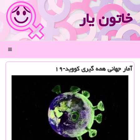
خاتون یار
منو
آمار جهانی همه گیری كووید-۱۹