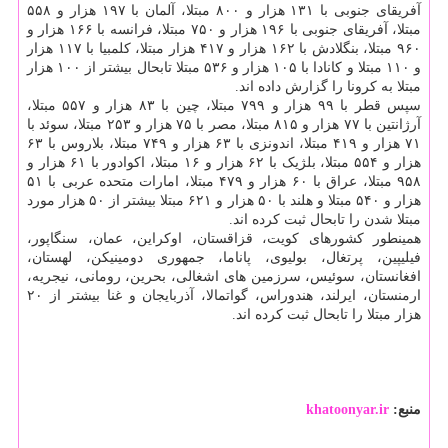
آفریقای جنوبی با ۱۳۱ هزار و ۸۰۰ مبتلا، آلمان با ۱۹۷ هزار و ۵۵۸
مبتلا، آفریقای جنوبی با ۱۹۶ هزار و ۷۵۰ مبتلا، فرانسه با ۱۶۶ هزار و
۹۶۰ مبتلا، بنگلادش با ۱۶۲ هزار و ۴۱۷ هزار مبتلا، کلمبیا با ۱۱۷ هزار
و ۱۱۰ مبتلا و کانادا با ۱۰۵ هزار و ۵۳۶ مبتلا تابحال بیشتر از ۱۰۰ هزار
مبتلا به کرونا را گزارش داده اند.
سپس قطر با ۹۹ هزار و ۷۹۹ مبتلا، چین با ۸۳ هزار و ۵۵۷ مبتلا،
آرژانتین با ۷۷ هزار و ۸۱۵ مبتلا، مصر با ۷۵ هزار و ۲۵۳ مبتلا، سوئد با
۷۱ هزار و ۴۱۹ مبتلا، اندونزی با ۶۳ هزار و ۷۴۹ مبتلا، بلاروس با ۶۳
هزار و ۵۵۴ مبتلا، بلژیک با ۶۲ هزار و ۱۶ مبتلا، اکوادور با ۶۱ هزار و
۹۵۸ مبتلا، عراق با ۶۰ هزار و ۴۷۹ مبتلا، امارات متحده عربی با ۵۱
هزار و ۵۴۰ مبتلا و هلند با ۵۰ هزار و ۶۲۱ مبتلا بیشتر از ۵۰ هزار مورد
مبتلا شدن را تابحال ثبت کرده اند.
همینطور کشورهای کویت، قزاقستان، اوکراین، عمان، سنگاپور،
فیلیپین، پرتغال، بولیوی، پاناما، جمهوری دومینیکن، لهستان،
افغانستان، سوئیس، سرزمین های اشغالی، بحرین، رومانی، نیجریه،
ارمنستان، ایرلند، هندوراس، گواتمالا، آذربایجان و غنا بیشتر از ۲۰
هزار مبتلا را تابحال ثبت کرده اند.
منبع:
khatoonyar.ir