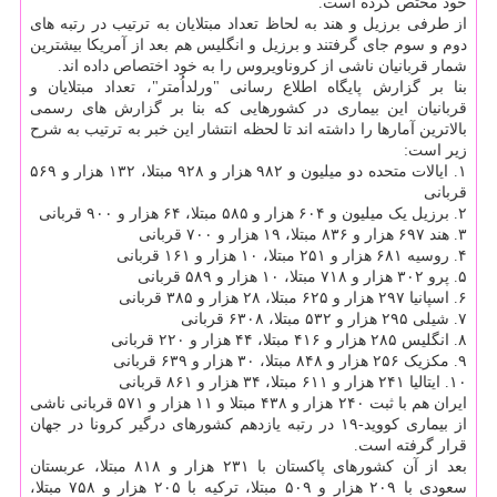
خود مختص کرده است.
از طرفی برزیل و هند به لحاظ تعداد مبتلایان به ترتیب در رتبه های
دوم و سوم جای گرفتند و برزیل و انگلیس هم بعد از آمریکا بیشترین
شمار قربانیان ناشی از کروناویروس را به خود اختصاص داده اند.
بنا بر گزارش پایگاه اطلاع رسانی "ورلداُمتر"، تعداد مبتلایان و
قربانیان این بیماری در کشورهایی که بنا بر گزارش های رسمی
بالاترین آمارها را داشته اند تا لحظه انتشار این خبر به ترتیب به شرح
زیر است:
۱. ایالات متحده دو میلیون و ۹۸۲ هزار و ۹۲۸ مبتلا، ۱۳۲ هزار و ۵۶۹
قربانی
۲. برزیل یک میلیون و ۶۰۴ هزار و ۵۸۵ مبتلا، ۶۴ هزار و ۹۰۰ قربانی
۳. هند ۶۹۷ هزار و ۸۳۶ مبتلا، ۱۹ هزار و ۷۰۰ قربانی
۴. روسیه ۶۸۱ هزار و ۲۵۱ مبتلا، ۱۰ هزار و ۱۶۱ قربانی
۵. پرو ۳۰۲ هزار و ۷۱۸ مبتلا، ۱۰ هزار و ۵۸۹ قربانی
۶. اسپانیا ۲۹۷ هزار و ۶۲۵ مبتلا، ۲۸ هزار و ۳۸۵ قربانی
۷. شیلی ۲۹۵ هزار و ۵۳۲ مبتلا، ۶۳۰۸ قربانی
۸. انگلیس ۲۸۵ هزار و ۴۱۶ مبتلا، ۴۴ هزار و ۲۲۰ قربانی
۹. مکزیک ۲۵۶ هزار و ۸۴۸ مبتلا، ۳۰ هزار و ۶۳۹ قربانی
۱۰. ایتالیا ۲۴۱ هزار و ۶۱۱ مبتلا، ۳۴ هزار و ۸۶۱ قربانی
ایران هم با ثبت ۲۴۰ هزار و ۴۳۸ مبتلا و ۱۱ هزار و ۵۷۱ قربانی ناشی
از بیماری کووید-۱۹ در رتبه یازدهم کشورهای درگیر کرونا در جهان
قرار گرفته است.
بعد از آن کشورهای پاکستان با ۲۳۱ هزار و ۸۱۸ مبتلا، عربستان
سعودی با ۲۰۹ هزار و ۵۰۹ مبتلا، ترکیه با ۲۰۵ هزار و ۷۵۸ مبتلا،