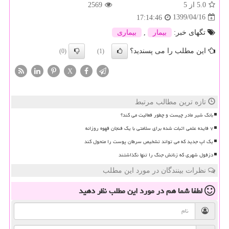
5.0
از 5
2569
1399/04/16
17:14:46
تگهای خبر:
بیمار
,
بیماری
این مطلب را می پسندید؟
(0)
(1)
X
تازه ترین مطالب مرتبط
بانک شیر مادر چیست و چطور فعالیت می کند؟
۷ فایده علمی اثبات شده برای سلامتی با یک فنجان قهوه روزانه
یک اپ جدید که می تواند تشخیص سرطان پوست را متحول کند
دزفول شهری که زنانش جنگ را تنها نگذاشتند
نظرات بینندگان در مورد این مطلب
لطفا شما هم
در مورد این مطلب
نظر دهید