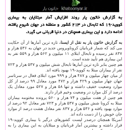
به گزارش خاتون یار روند افزایش آمار مبتلایان به بیماری
كووید-۱۹ كه تابحال در ۲۱۳ كشور و منطقه در جهان شیوع یافته،
ادامه دارد و این بیماری همچنان در دنیا قربانی می گیرد.
به گزارش خاتون یار به نقل از ایسنا،
تازه ترین آمارها از آن حکایت
می کند که شمار قربانیان کروناویروس جدید در جهان به ۵۳۶ هزار و
۸۳۷ نفر رسیده و تابحال ابتلای ۱۱ میلیون و ۵۶۲ هزار و ۵۵۹ نفر به
این بیماری هم تأیید شده است.
هم چنین بنابر تازه ترین آمارها تابحال شش میلیون و ۵۳۷ هزار و ۷۲۳
نفر از بیماران مبتلا به کووید-۱۹ بهبود یافته اند.
از میان چهار میلیون و ۴۸۷ هزار و ۹۹۹ مورد ابتلای فعال در سرتاسر
جهان چهار میلیون و ۴۲۹ هزار و ۴۷۲ مورد معادل ۹۹ درصد از کل
موارد وضعیت خفیف داشته و تنها ۵۸ هزار و ۵۲۷ مورد معادل یک
درصد از کل موارد در وضعیت وخیم قرار دارند.
هم چنین از هفت میلیون و ۷۴ هزار و ۵۶۰ پرونده مختومه بیماران
مبتلا به کرونا شش میلیون و ۵۳۷ هزار و ۷۲۳ نفر معادل ۹۲ درصد از
موارد بهبود یافته و ۵۳۶ هزار و ۸۳۷ نفر معادل هشت درصد از موارد
جان خویش را از دست داده اند.
آمریکا همچنان درصدر لیست کشورهای درگیر با بیماری کووید-۱۹
قرار داشته و بیشترین آمار قربانیان و مبتلایان به این بیماری را به