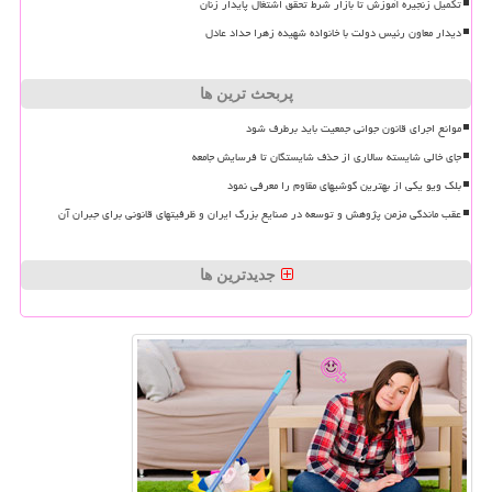
تکمیل زنجیره آموزش تا بازار شرط تحقق اشتغال پایدار زنان
دیدار معاون رئیس دولت با خانواده شهیده زهرا حداد عادل
پربحث ترین ها
موانع اجرای قانون جوانی جمعیت باید برطرف شود
جای خالی شایسته سالاری از حذف شایستگان تا فرسایش جامعه
بلک ویو یکی از بهترین گوشیهای مقاوم را معرفی نمود
عقب ماندگی مزمن پژوهش و توسعه در صنایع بزرگ ایران و ظرفیتهای قانونی برای جبران آن
جدیدترین ها