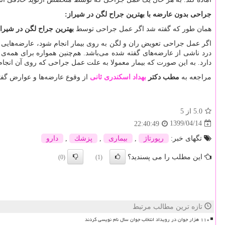
جراحی بدون عارضه با بهترین جراح لگن در شیراز:
همان طور که گفته شد اگر عمل جراحی توسط
بهترین جراح لگن در شیرا
اگر عمل جراحی تعویض ران و لگن به روی بیمار انجام شود، عارضه‌های
درد ناشی از عارضه‌های گفته شده می‌باشد. هم‌چنین همواره برای همه‌ی
دارد. به این صورت که بیمار معمولا به علت عمل جراحی که روی آن انجا
مراجعه به
مطب دکتر
بهداد اسکندری ثانی
از وقوع عارضه‌ها و عوارض گفت
5.0
از 5
1399/04/14
22:40:49
تگهای خبر:
رپورتاژ
,
بیماری
,
پزشك
,
دارو
این مطلب را می پسندید؟
(0)
(1)
تازه ترین مطالب مرتبط
۱۱۰ هزار جوان در رویداد انتخاب جوان سال نام نویسی کردند