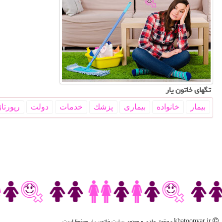
تگهای خاتون یار
بیمار
خانواده
بیماری
پزشك
خدمات
دولت
رپورتاژ
khatoonyar.ir - حقوق مادی و معنوی سایت خاتون یار محفوظ است