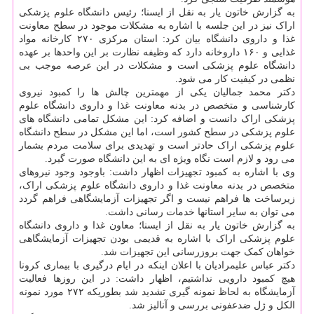
به گزارش خاتون یار به نقل از ایسنا؛ رئیس دانشگاه علوم پزشکی
اراک نیز در این جلسه با اشاره به مشکلات موجود در سطح معاونت
غذا و داروی دانشگاه بیان کرد: استان مرکزی ۲۷۰ کارخانه مواد
غذایی و ۱۶۰ داروخانه دارد که وظیفه نظارت بر این واحدها بر عهده
دانشگاه علوم پزشکی است و مشکلات در این عرصه موجب بی
نظمی در کیفیت کار می شود.
دکتر محمد جمالیان یکی از مهمترین چالش ها را کمبود نیروی
کارشناسی و متخصص در بدنه معاونت غذا و داروی دانشگاه علوم
پزشکی اراک دانست و اضافه کرد: این مشکل تمامی دانشگاه های
علوم پزشکی در سطح کشور است، اما این مشکل در سطح دانشگاه
علوم پزشکی اراک حادتر است و تهدیدی برای سلامت مردم بشمار
می رود و لازم است نگاه ویژه ای به این دانشگاه صورت گیرد.
وی با اشاره به کمبود تجهیزات اظهار داشت: باوجود وجود نیروهای
متخصص در بدنه معاونت غذا و داروی دانشگاه علوم پزشکی اراک،
زیرساخت ها فراهم نیست و اگر تجهیزات آزمایشگاهی فراهم گردد
می توان به سایر استانها خدمات رسانی داشت.
به گزارش خاتون یار به نقل از ایسنا؛ معاون غذا و داروی دانشگاه
علوم پزشکی اراک با اشاره به قدیمی بودن تجهیزات آزمایشگاهی
خواهان کمک جهت بروزرسانی این تجهیزات شد.
دکتر عباس علیمرادیان با اعلان اینکه در ایام درگیری با بیماری کرونا
هیچ کمبود دارویی نداشتیم، اظهار داشت: در این روزها فعالیت
آزمایشگاه به لحاظ نمونه گیری تشدید شد بطوریکه ۲۷۲ مورد نمونه
الکل و ژل ضدعفونی بررسی و آنالیز شد.