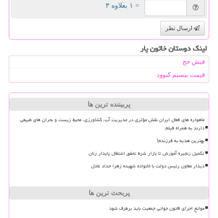
= ۱ بعلاوه ۳
ارسال نظر
لینک دوستان خاتون یار
فیش حج
قیمت بیسیم کنوود
پربیننده ترین ها
ماهواره های فعال ایران نقش مؤثری در مدیریت آب، کشاورزی، محیط زیست و بحران های طبیعی
دارند به همراه فیلم
بهترین هدیه به فرزندم!
تکمیل زنجیره آموزش تا بازار شرط تحقق اشتغال پایدار زنان
دیدار معاون رئیس دولت با خانواده شهیده زهرا حداد عادل
پربحث ترین ها
موانع اجرای قانون جوانی جمعیت باید برطرف شود