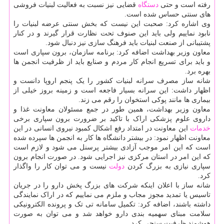
رفته است و حتی
دستگاه
قضایی نیز نسبت به فعالیت لبنیات فروشی
های سنتی حساس شده است.
وی اشاره کرد: صحبت این نیست که بخش سنتی عرضه لبنیات را
نابود نماییم ولی باید این صنوف تحت نظارت قرار گیرند و در کنار
پشتیبانی از صنعت لبنیات باید فرهنگ سازی نیز دنبال شود.
معاون وزیر بهداشت اضافه کرد: برنامه سازمان، برون سپاری است
و باید برای تسریع انجام کار مردم و صنایع باید از ظرفیت انجمن ها
بهره برد.
شانه ساز مصرف سرانه لبنیات کشور را یک پنجم اروپا دانست و
اظهار داشت: این سرانه بسیار فاجعه است و زمینه بروز خیلی از
بیماری ها مانند پوکی استخوان را رقم می زند.
معاون وزیر بهداشت، همین طور در جمع مسئولان معاونت غذا و
داروی علوم پزشکی اراک با تاکید بر ضرورت برون سپاری برخی
خدمات
این معاونت در امتداد رفع اشکال کمبود نیروی انسانی در این
معاونت اظهار نمود: در بیشتر دانشگاه ها کار به انجمن ها سپرده شده
است که این امر موجب آزادی بیشتر پرسنل می شود و لازم است
که این امر در استان مرکزی نیز اجرایی شود. در صورت انجام برون
سپاری نیازی به بزرگ کردن
دولت
نیست و می توان کار را واگذار
کرد.
شانه ساز با اعلان اینکه شرکت های بزرگ پخش دارو را در جریان
تاسیس یا تمدید مجوز مجاب و ملزم می نماییم که در اراک نمایندگی
داشته باشند، اضافه کرد: تکمیل سامانه تی تک و پرونده الکترونیکی
سلامت مبنای سهمیه بندی دارو خواهد شد و می توان به صورت
هوشمند ظرفیت سنجی کرد.