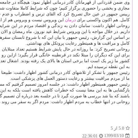
وی ضمن قدردانی از قهرمانان کادر درمانی اظهار نمود: هیچگاه در جامعه
مجازی و بخشی را حضوری برگزار کنیم؛ چون که شرایط کاملا متفاوت ش
رییس جمهور در عین حال تصریح کرد که القای ترس و اضطراب و عدم قطعیت
کامل. هم اکنون واکسنی برای
درمان
این ویروس نیست و ویروس هم از ا
روحانی اظهار داشت: سامان دادن به زندگی و اقتصاد مردم در این شرای
داریم. در خلال مواجه با این ویروس شرایط عید نوروز، ماه رمضان و الان 
بر اساس این گزارش، رئیس جمهور با بیان این که با شروع تابستان سفرها
کامل و مراقبت ها و همینطور رعایت پروتکل های بهداشتی.
روحانی تصریح کرد: ما روزانه در حال پایش شرایط هستیم تعداد مبتلایان 
به این نقطه نرسیده ایم.
رئیس جمهور با تشکر از تلاشهای کادر درمانی کشور اظهار داشت: طبیعتا ک
ما از مردم مراقبت بیشتر و رعایت دستور العمل های پزشکی است.
بازگشایی ها به این معنا نیست که خطرات کاهش یافته است بلکه به این 
باشند که بنا شد بررسی ها صورت گیرد تا در جلسه بعد درباره آن تصمیم
روحانی در انتها خطاب به مردم اظهار داشت: مردم اگر به سفر می روند 
5.0
از 5
1399/03/10
22:36:01