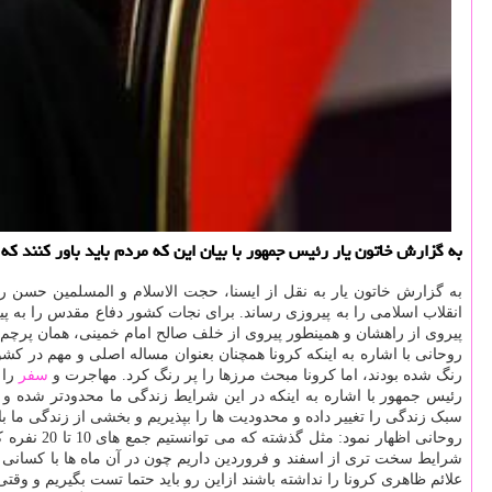
به گزارش خاتون یار رئیس جمهور با بیان این كه مردم باید باور كنند كه
به گزارش خاتون یار به نقل از ایسنا، حجت الاسلام و المسلمین حسن روحا
پیروی از راهشان و همینطور پیروی از خلف صالح امام خمینی، همان پرچم را
روحانی با اشاره به اینکه کرونا همچنان بعنوان مساله اصلی و مهم در ک
رنگ شده بودند، اما کرونا مبحث مرزها را پر رنگ کرد. مهاجرت و
سفر
را 
رئیس جمهور با اشاره به اینکه در این شرایط زندگی ما محدودتر شده و 
سبک زندگی را تغییر داده و محدودیت ها را بپذیریم و بخشی از زندگی ما ب
روحانی اظهار نمود: مثل گذشته که می توانستیم جمع های 10 تا 20 نفره کنار هم داشته باشیم باید برای مدتی از آن صرف نظر نماییم و این
شرایط سخت تری از اسفند و فروردین داریم چون در آن ماه ها با کسانی رو
علائم ظاهری کرونا را نداشته باشند ازاین رو باید حتما تست بگیریم و وق