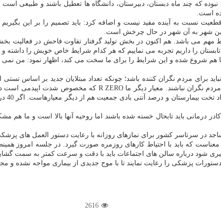
 نبوده که چند ماه دبستان، دبیرستان، دانشگاه ها تعطیل باشند و طبیعی است
ده است.
 نسبت به آینده مفید نیست و اضافه کرد: باید تصمیم را بر این بگیریم که ب
ین شهر به آن شهر در حال چرخش است.
ط مهم می باشد. هم اکنون در بخش تولید گرفتار تفاوت فاحش در فعالیت بخ
تابستان را داریم تجربه می نماییم که هر کدام شرایط خاص خویش را داشته و د
 هم شروع شده و این شرایط را برای ما سخت می کند، اظهار نمود: من نمی خواه
نباید برای مردم نگران کننده باشد؛ چونکه تعداد مبتلایان جدید بر اساس تس
برای این که دیگران را مبتلا نکند در قرنطینه خانگی قرار بگیرد؛ ازای
کشور ما
ادر درمانی باید تابحال خسته شده باشند اما روحیه آنها بالا است و ما هم م
معناست که باید با احتیاط کارهای روزمره صورت گیرد. در جلسه امروز همینط
 گیری شود درباره سالن های اجتماعات باید با دقت و سرعت کمتر به سمت گشا
دستورات پزشکی را رعایت نمایند تا با موج جدیدی از بیماری مواجه نشده و م
2616