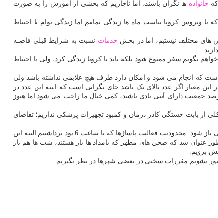
 که
خانواده
ها نگران باشند، اما ناچاریم که بخشی از آموزش را به صورت
ا ویروس کرونا بناست ماه ها زندگی نماییم اما زندگی توام با احتیاط
ش های مختلف نیستیم، اما در بخش
خدمات
نسبت به شرایط قبلی فاصله
ارند.
م بگویم سفر ممنوع شود بلکه باید با کرونا زندگی کرد، ولی با احتیاط
تی است که انجام می شود و امکان دارد طرف هیچ علایمی نداشته باشد ولی
ن رو مردم نگران نباشند. معیار دیگر ما R ZERO که مخصوص شدت اپیدمی است در این معیار اگر عدد بالای یک باشد جای نگرانی است که البته این عدد در
 زیر یک است اما برخی استان ها بالای یک رفته بودند. اشغال تعداد تخت بیمارستان و درصد آنتی بادی جمعیت هم از دیگر معیارهاست. اگر 40 درصد جمعیت دارای آنتی بادی باشند، کمی خیال ما راحت می شود اما هنوز
شکلی از بابت خستگی کادر درمان و کمبود تجهیزات پزشکی نداریم؛ تقاضای
رئیس جمهور همینطور اظهار داشت: در جلسه امروز تصمیم گرفتیم که مساجد در سرتاسر کشور برای نمازهای روزانه با رعایت دستور العمل های پزشکی باز شود. محدودیت فعالیت پاساژها که تا ساعت 6 بود برداشتیم البته این
ور عنوان شد که صحن های مطهر که بامداد ها باز هستند، شب ها هم باز
یش برویم.
جبور نشویم مقررات سختی در بعضی شهرها در نظر بگیریم.