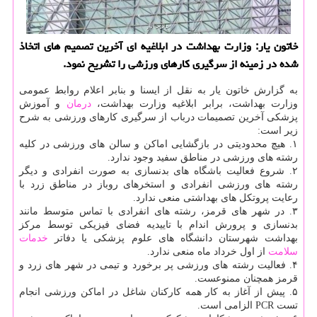
خاتون یار: وزارت بهداشت در ابلاغیه ای آخرین تصمیم های اتخاذ
شده در زمینه از سرگیری كارهای ورزشی را تشریح نمود.
به گزارش خاتون یار به نقل از ایسنا و بنابر اعلام روابط عمومی
وزارت بهداشت، برابر ابلاغیه وزارت بهداشت،
درمان
و آموزش
پزشکی آخرین تصمیمات درباب از سرگیری کارهای ورزشی به شرح
زیر است:
۱. هیچ محدودیتی در بازگشایی اماکن و سالن های ورزشی در کلیه
رشته های ورزشی در مناطق سفید وجود ندارد.
۲. شروع فعالیت باشگاه های بدنسازی به صورت انفرادی و دیگر
رشته های ورزشی انفرادی و استخرهای روباز در مناطق زرد با
رعایت پروتکل های بهداشتی منعی ندارد.
۳. در شهر های قرمز، رشته های انفرادی با تماس متوسط مانند
بدنسازی و پرورش اندام با تاییدیه فضای فیزیکی توسط مرکز
بهداشت شهرستان دانشگاه های علوم پزشکی یا دفاتر
خدمات
سلامت
از اول خرداد ماه منعی ندارد.
۴. فعالیت رشته های ورزشی پر برخورد و تیمی در شهر های زرد و
قرمز همچنان ممنوعست.
۵. پیش از آغاز به کار همه کارکنان شاغل در اماکن ورزشی انجام
تست PCR الزامی است.