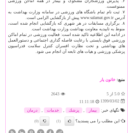
۶. پذیرش ورزشکاران مشکوک و بیمار در همه اماکن ورزشی
ممنوعست.
۷. ثبت نام تمام باشگاه های ورزشی در سامانه وزارت بهداشت به
آدرس www.salamat.gov.ir پیش از بازگشایی الزامی است.
۸. برگزاری مسابقات در هر شهری که بازگشایی انجام شده است،
منوط به تاییدیه معاونت بهداشت وزارت بهداشت است.
در ادامه این اطلاعیه تاکید شده است: فعالیت ورزشی در تمام اماکن
ورزشی فوق بایستی با رعایت فاصله گذاری اجتماعی و دستورالعمل
های بهداشتی و تحت نظارت افسران کنترل سلامت فدراسیون
پزشکی ورزشی و هیات های تابعه آن انجام می شود.
منبع:
خاتون یار
5.0
از 5
2643
1399/03/02
11:11:18
تگهای خبر:
بیمار
,
پزشك
,
خدمات
,
درمان
این مطلب را می پسندید؟
(0)
(1)
X