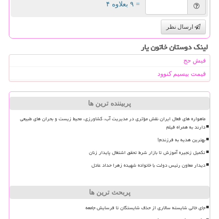
= ۹ بعلاوه ۴
ارسال نظر
لینک دوستان خاتون یار
فیش حج
قیمت بیسیم کنوود
پربیننده ترین ها
ماهواره های فعال ایران نقش مؤثری در مدیریت آب، کشاورزی، محیط زیست و بحران های طبیعی
دارند به همراه فیلم
بهترین هدیه به فرزندم!
تکمیل زنجیره آموزش تا بازار شرط تحقق اشتغال پایدار زنان
دیدار معاون رئیس دولت با خانواده شهیده زهرا حداد عادل
پربحث ترین ها
جای خالی شایسته سالاری از حذف شایستگان تا فرسایش جامعه