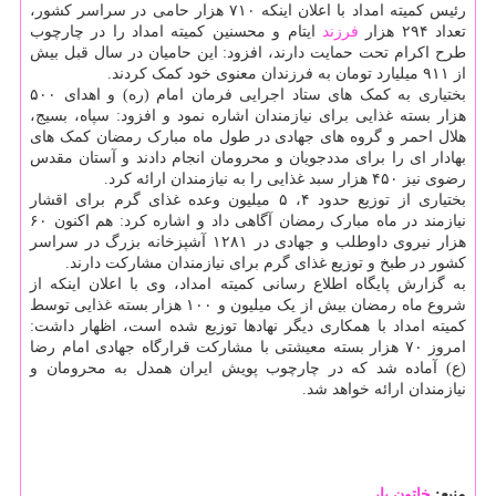
رئیس کمیته امداد با اعلان اینکه ۷۱۰ هزار حامی در سراسر کشور،
تعداد ۲۹۴ هزار
فرزند
ایتام و محسنین کمیته امداد را در چارچوب
طرح اکرام تحت حمایت دارند، افزود: این حامیان در سال قبل بیش
از ۹۱۱ میلیارد تومان به فرزندان معنوی خود کمک کردند.
بختیاری به کمک های ستاد اجرایی فرمان امام (ره) و اهدای ۵۰۰
هزار بسته غذایی برای نیازمندان اشاره نمود و افزود: سپاه، بسیج،
هلال احمر و گروه های جهادی در طول ماه مبارک رمضان کمک های
بهادار ای را برای مددجویان و محرومان انجام دادند و آستان مقدس
رضوی نیز ۴۵۰ هزار سبد غذایی را به نیازمندان ارائه کرد.
بختیاری از توزیع حدود ۴، ۵ میلیون وعده غذای گرم برای اقشار
نیازمند در ماه مبارک رمضان آگاهی داد و اشاره کرد: هم اکنون ۶۰
هزار نیروی داوطلب و جهادی در ۱۲۸۱ آشپزخانه بزرگ در سراسر
کشور در طبخ و توزیع غذای گرم برای نیازمندان مشارکت دارند.
به گزارش پایگاه اطلاع رسانی کمیته امداد، وی با اعلان اینکه از
شروع ماه رمضان بیش از یک میلیون و ۱۰۰ هزار بسته غذایی توسط
کمیته امداد با همکاری دیگر نهادها توزیع شده است، اظهار داشت:
امروز ۷۰ هزار بسته معیشتی با مشارکت قرارگاه جهادی امام رضا
(ع) آماده شد که در چارچوب پویش ایران همدل به محرومان و
نیازمندان ارائه خواهد شد.
منبع:
خاتون یار