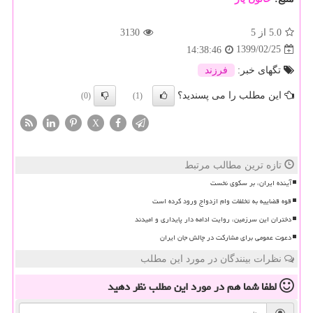
5.0
از 5
3130
1399/02/25
14:38:46
تگهای خبر:
فرزند
این مطلب را می پسندید؟
(0)
(1)
X
تازه ترین مطالب مرتبط
آینده ایران، بر سکوی نخست
قوه قضاییه به تخلفات وام ازدواج ورود کرده است
دختران این سرزمین، روایت ادامه دار پایداری و امیدند
دعوت عمومی برای مشارکت در چالش جان ایران
نظرات بینندگان در مورد این مطلب
لطفا شما هم
در مورد این مطلب
نظر دهید