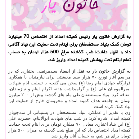
به گزارش خاتون یار رئیس كمیته امداد از اختصاص 70 میلیارد
تومان كمك بنیاد مستضعفان برای ایتام تحت حمایت این نهاد آگاهی
داد و اظهار داشت: شب گذشته مبلغ 500 هزار تومان به حساب
تمام ایتام تحت پوشش كمیته امداد واریز شد.
به گزارش خاتون یار به نقل از ایسنا،
سیدمرتضی بختیاری که در
مراسم آغاز توزیع ۷۰ هزار سبد معیشتی برای نیازمندان با همکاری
قرارگاه جهادی امام رضا (ع) سخن می گفت، با تسلیت ایام شهادت
امیرالمومنان علی (ع) و گرامیداشت هفته اکرام ایتام و نیازمندان،
اضافه کرد: بنیاد مستضعفان طی ماه های گذشته بیش از ۲۰۰ میلیون
تومان به جامعه هدف کمیته امداد و محرومان خارج از حمایت این
نهاد کمک کرده است.
وی با تقدیر از عملکرد بنیاد مستضعفان در پشتیبانی از مددجویان
کمیته امداد اشاره کرد: در شب های شهادت ابوالایتام، حضرت علی
(ع) این بنیاد اعتباری معادل ۷۰ میلیارد تومان برای ایتام تحت حمایت
کمیته امداد اختصاص داد که این مبلغ شب گذشته به میزان ۵۰۰ هزار
تومان برای هر یتیم، به حساب آنان واریز شد.