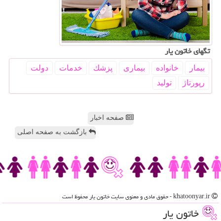
تگهای خاتون یار
بیمار
خانواده
بیماری
پزشك
خدمات
دولت
رپورتاژ
تولید
صفحه اخبار
بازگشت به صفحه اصلی
khatoonyar.ir - حقوق مادی و معنوی سایت خاتون یار محفوظ است
خاتون یار