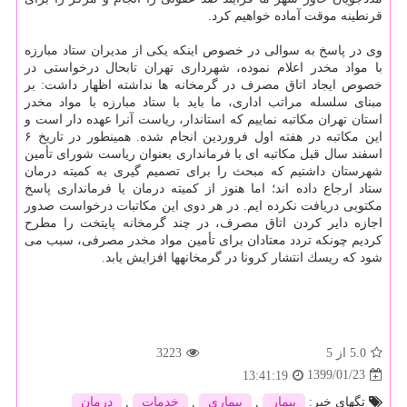
قرنطینه موقت آماده خواهیم كرد.
وی در پاسخ به سوالی در خصوص اینكه یكی از مدیران ستاد مبارزه
با مواد مخدر اعلام نموده، شهرداری تهران تابحال درخواستی در
خصوص ایجاد اتاق مصرف در گرمخانه ها نداشته اظهار داشت: بر
مبنای سلسله مراتب اداری، ما باید با ستاد مبارزه با مواد مخدر
استان تهران مكاتبه نماییم كه استاندار، ریاست آنرا عهده دار است و
این مكاتبه در هفته اول فروردین انجام شده. همینطور در تاریخ ۶
اسفند سال قبل مكاتبه ای با فرمانداری بعنوان ریاست شورای تأمین
شهرستان داشتیم كه مبحث را برای تصمیم گیری به كمیته درمان
ستاد ارجاع داده اند؛ اما هنوز از كمیته درمان یا فرمانداری پاسخ
مكتوبی دریافت نكرده ایم. در هر دوی این مكاتبات درخواست صدور
اجازه دایر كردن اتاق مصرف، در چند گرمخانه پایتخت را مطرح
كردیم چونكه تردد معتادان برای تأمین مواد مخدر مصرفی، سبب می
شود كه ریسك انتشار كرونا در گرمخانهها افزایش یابد.
5.0
از 5
3223
1399/01/23
13:41:19
تگهای خبر:
بیمار
,
بیماری
,
خدمات
,
درمان