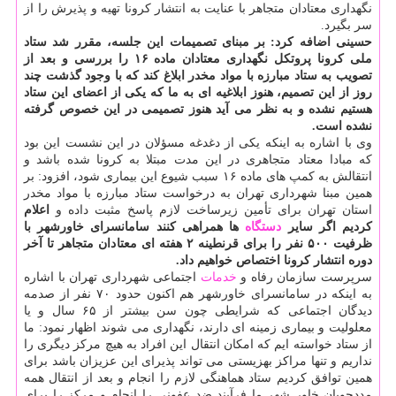
نگهداری معتادان متجاهر با عنایت به انتشار كرونا تهیه و پذیرش را از
سر بگیرد.
حسینی اضافه كرد: بر مبنای تصمیمات این جلسه، مقرر شد ستاد
ملی كرونا پروتكل نگهداری معتادان ماده ۱۶ را بررسی و بعد از
تصویب به ستاد مبارزه با مواد مخدر ابلاغ كند كه با وجود گذشت چند
روز از این تصمیم، هنوز ابلاغیه ای به ما كه یكی از اعضای این ستاد
هستیم نشده و به نظر می آید هنوز تصمیمی در این خصوص گرفته
نشده است.
وی با اشاره به اینكه یكی از دغدغه مسؤلان در این نشست این بود
كه مبادا معتاد متجاهری در این مدت مبتلا به كرونا شده باشد و
انتقالش به كمپ های ماده ۱۶ سبب شیوع این بیماری شود، افزود: بر
همین مبنا شهرداری تهران به درخواست ستاد مبارزه با مواد مخدر
استان تهران برای تأمین زیرساخت لازم پاسخ مثبت داده و
اعلام
كردیم اگر سایر
دستگاه
ها همراهی كنند سامانسرای خاورشهر با
ظرفیت ۵۰۰ نفر را برای قرنطینه ۲ هفته ای معتادان متجاهر تا آخر
دوره انتشار كرونا اختصاص خواهیم داد.
سرپرست سازمان رفاه و
خدمات
اجتماعی شهرداری تهران با اشاره
به اینكه در سامانسرای خاورشهر هم اكنون حدود ۷۰ نفر از صدمه
دیدگان اجتماعی كه شرایطی چون سن بیشتر از ۶۵ سال و یا
معلولیت و بیماری زمینه ای دارند، نگهداری می شوند اظهار نمود: ما
از ستاد خواسته ایم كه امكان انتقال این افراد به هیچ مركز دیگری را
نداریم و تنها مراكز بهزیستی می تواند پذیرای این عزیزان باشد برای
همین توافق كردیم ستاد هماهنگی لازم را انجام و بعد از انتقال همه
مددجویان خاور شهر ما فرآیند ضد عفونی را انجام و مركز را برای