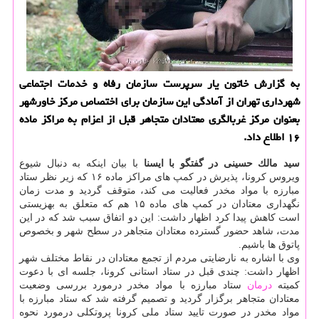
به گزارش خاتون یار سرپرست سازمان رفاه و خدمات اجتماعی
شهرداری تهران از آمادگی این سازمان برای اختصاص مركز خاورشهر
بعنوان مركز غربالگری معتادان متجاهر قبل از اعزام به مراكز ماده
۱۶ اطلاع داد.
سید مالك حسینی در گفتگو با ایسنا
با بیان اینكه به دنبال شیوع
ویروس كرونا، پذیرش در كمپ های مراكز ماده ۱۶ كه زیر نظر ستاد
مبارزه با مواد مخدر فعالیت می كند، متوقف گردید و مدت زمان
نگهداری معتادان در كمپ های ماده ۱۵ هم كه متعلق به بهزیستی
است كاهش پیدا كرد اظهار داشت: این دو اتفاق سبب شد كه در این
مدت، شاهد حضور گسترده معتادان متجاهر در سطح شهر و بخصوص
پاتوق ها باشیم.
وی با اشاره به نارضایتی مردم از تجمع معتادان در نقاط مختلف شهر
اظهار داشت: چندی قبل در ستاد استانی كرونا، جلسه ای با دعوت
كمیته
درمان
ستاد مبارزه با مواد مخدر درمورد بررسی وضعیت
معتادان متجاهر برگزار گردید و تصمیم گرفته شد كه ستاد مبارزه با
مواد مخدر در صورت تایید ستاد ملی كرونا پروتكلی درمورد نحوه