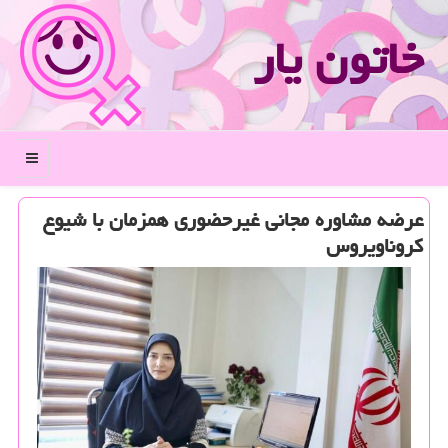
خاتون یار
منو
عرضه مشاوره مجانی غیرحضوری همزمان با شیوع
كروناویروس