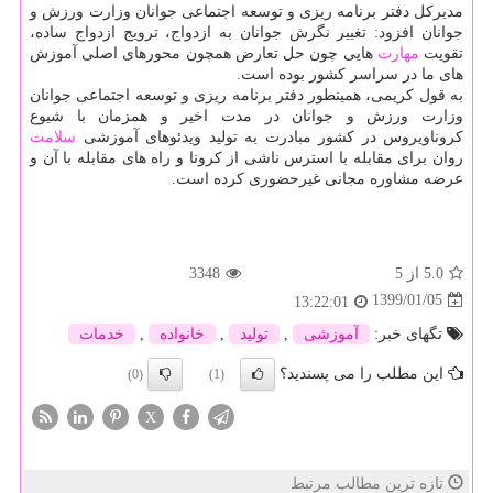
مدیركل دفتر برنامه ریزی و توسعه اجتماعی جوانان وزارت ورزش و
جوانان افزود: تغییر نگرش جوانان به ازدواج، ترویج ازدواج ساده،
تقویت
مهارت
هایی چون حل تعارض همچون محورهای اصلی آموزش
های ما در سراسر كشور بوده است.
به قول كریمی، همینطور دفتر برنامه ریزی و توسعه اجتماعی جوانان
وزارت ورزش و جوانان در مدت اخیر و همزمان با شیوع
كروناویروس در كشور مبادرت به تولید ویدئوهای آموزشی
سلامت
روان برای مقابله با استرس ناشی از كرونا و راه های مقابله با آن و
عرضه مشاوره مجانی غیرحضوری كرده است.
5.0
از 5
3348
1399/01/05
13:22:01
تگهای خبر:
آموزشی
,
تولید
,
خانواده
,
خدمات
این مطلب را می پسندید؟
(0)
(1)
X
تازه ترین مطالب مرتبط