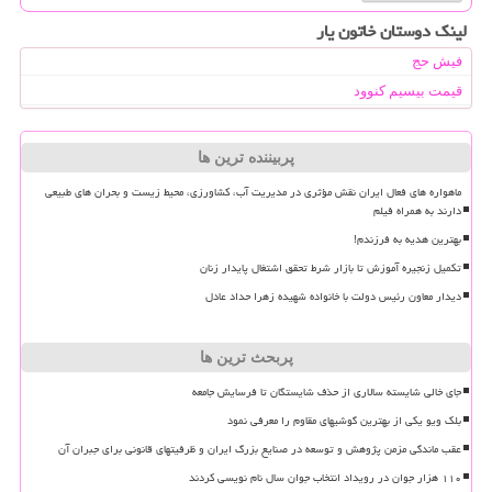
لینک دوستان خاتون یار
فیش حج
قیمت بیسیم کنوود
پربیننده ترین ها
ماهواره های فعال ایران نقش مؤثری در مدیریت آب، کشاورزی، محیط زیست و بحران های طبیعی
دارند به همراه فیلم
بهترین هدیه به فرزندم!
تکمیل زنجیره آموزش تا بازار شرط تحقق اشتغال پایدار زنان
دیدار معاون رئیس دولت با خانواده شهیده زهرا حداد عادل
پربحث ترین ها
جای خالی شایسته سالاری از حذف شایستگان تا فرسایش جامعه
بلک ویو یکی از بهترین گوشیهای مقاوم را معرفی نمود
عقب ماندگی مزمن پژوهش و توسعه در صنایع بزرگ ایران و ظرفیتهای قانونی برای جبران آن
۱۱۰ هزار جوان در رویداد انتخاب جوان سال نام نویسی کردند