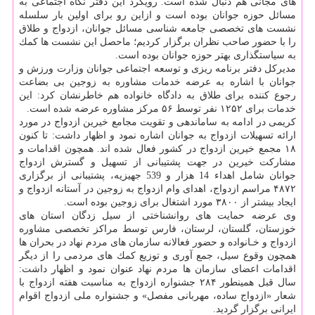
های مجانی هم دنبال شده است. رویكرد این دفتر نگاه اجتماعی به
مسائل حوزه جوانان بوده است و ازاین رو برای اولین بار سلسله
نشست های تخصصی جامعه شناسی مسائل جوانان، ازدواج و طلاق
را با حضور صاحب نظران برگزار كردیم؛ ماحصل این نشست ها كمك
به سیاستگذاری بهتر حوزه جوانان بوده است.
مدیركل دفتر برنامه ریزی و توسعه اجتماعی جوانان وزارت ورزش و
جوانان با اشاره به عرضه خدمات مشاوره به زوجین بی بضاعت
رجوع كننده برای طلاق به دادگاه خانواده هم خاطرنشان كرد: این
خدمات برای ۱۲۵۲ نفر توسط ۵۶ مركز مشاوره عرضه شده است.
كریمی در ادامه به ساماندهی و تقویت مجامع خیرین ازدواج در مورد
ارائه تسهیلات ازدواج به جوانان اشاره نمود و اظهار داشت: تا كنون
۱۸ مجمع خیرین ازدواج در كشور فعال شده اند. همچون اقدامات و
مشاركت خیرین در جهت پشتیبانی از تسهیل و گسترش ازدواج
جوانان شامل اهداء 14 هزار و 539 جهیزیه، پشتیبانی از برگزاری
۴۸۷۲ مراسم ازدواج، اهدای وام ازدواج به زوجین در آستانه ازدواج و
ایجاد بیشتر از ۳۸۰۰ مورد اشتغال برای زوجین بوده است.
وی عرضه حمایت های روانشناختی از سیل زدگان استان های
خوزستان، گلستان، لرستان، فارس توسط مراكز تخصصی مشاوره
ازدواج و خـانواده و حضور فعالانه سازمان های مردم نهاد در بحران ها
همچون وقوع سیل، جمع آوری و توزیع كمك های مردمی را از دیگر
اقدامات اعضای سازمان ها مردم نهاد عنوان نمود و اظهار داشت:
سال قبل همینطور ۲۸۴ جشنواره ازدواج به مناسبت هفته ازدواج با
شعار «ازدواج ساده، مهربانی مفصل» و جشنواره ملی ازدواج اقوام
ایرانی برگزار گردید.