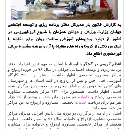
به گزارش خاتون یار مدیركل دفتر برنامه ریزی و توسعه اجتماعی
جوانان وزارت ورزش و جوانان همزمان با شیوع كروناویروس در
كشور از تولید ویدیوهای آموزشی سلامت روان برای مقابله با
استرس ناشی از كرونا و راه های مقابله با آن و عرضه مشاوره مجانی
غیرحضوری اطلاع داد.
اعظم كریمی در گفتگو با ایسنا،
با اشاره به مهم ترین اقدامات دفتر
برنامه ریزی و توسعه اجتماعی جوانان در سال ۹۸ در حوزه ازدواج و
مراكز مشاوره تخصصی اظهار داشت: بیشتر از ۲۹۰۰ كارگاه
آموزشی قبل، حین و پس از ازدواج در كلیه استان ها و شهرستان
های كشور بخصوص در مناطق محروم و صدمه پذیر برگزار شده
است، اظهار داشت: همینطور برای ۱۲۲ مركز تخصصی، مشاوره
تخصصی ازدواج و
خانواده
هم مجوز صادر شده و بیشتر از ۶۵ هزار
نفر هم برای دریافت
خدمات
تخصصی مشاروه و ازدواج به این مراكز
مراجعه نموده اند.
ایشان در ادامه از برگزاری دو دوره ملی دانش افزایی مدیران مراكز
تخصصی مشاوره ازدواج و خانواده اطلاع داد و اظهار داشت: حمایت
هدفمند از مراكز تخصصی مشاوره ازدواج و خانواده برای مشاوره