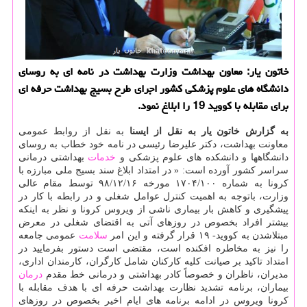
خاتون یار: معاون بهداشت وزارت بهداشت در نامه ای به روسای
دانشگاه های علوم پزشكی كشور اجرای طرح بسیج بهداشت حرفه ای
برای مقابله با كووید 19 را ابلاغ نمود.
به گزارش خاتون یار به نقل از ایسنا
به نقل از روابط عمومی
معاونت بهداشت، دكتر علیرضا رئیسی در نامه خود خطاب به روسای
دانشگاهها و دانشكده های علوم پزشكی و
خدمات
بهداشتی درمانی
سراسر كشور آورده است: « در امتداد ابلاغ سند بسیج ملی مبارزه با
كرونا به شماره ۱۷۰۴/۱۰۰ مورخه ۹۸/۱۲/۱۶ توسط مقام عالی
وزارت، باتوجه به اهمیت كنترل عوامل شغلی و در رابطه با كار در
پیشگیری و كاهش بار بیماری ناشی از ویروس كرونا و نظر به اینكه
بیشتر افراد بخصوص در روزهای آتی به اقتضای شغلی در معرض
مبتلاشدن به كووید- ۱۹ قرار گرفته و این امر
سلامت
عمومی جامعه
را نیز به مخاطره افكنده است، مقتضی است دستور بفرمایید در
امتداد تاكید بر صیانت كلیه كاركنان شامل كارگران، كارمندان اداری،
مدیران، ناظران و خصوصاً كادر بهداشتی و درمانی خط مقدم
درمان
بیماران، برنامه تشدید نظارت بهداشت حرفه ای با هدف مقابله با
كرونا ویروس در ادامه برنامه های ایام اخیر بخصوص در روزهای