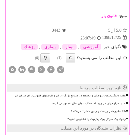
منبع:
خاتون یار
5.0
از 5
3443
1398/12/25
23:07:49
تگهای خبر:
آموزشی
,
بیمار
,
بیماری
,
پزشك
این مطلب را می پسندید؟
(0)
(1)
X
تازه ترین مطالب مرتبط
عقب ماندگی مزمن پژوهش و توسعه در صنایع بزرگ ایران و ظرفیتهای قانونی برای جبران آن
۱۱۰ هزار جوان در رویداد انتخاب جوان سال نام نویسی کردند
بانک شیر مادر چیست و چطور فعالیت می کند؟
چگونه یک سیگار برگ باکیفیت را تشخیص دهیم؟
نظرات بینندگان در مورد این مطلب