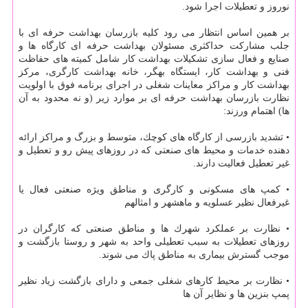
نوروز و تعطیلات اجرا شود.
بر همین اساس انتظار می رود كلیه بازرسان بهداشت حرفه ای با
جلب مشاركت حداكثری مسئولان بهداشت حرفه ای كارگاه ها و
صنایع و فعال سازی تشكیلات بهداشت كار شامل كمیته های حفاظت
فنی و بهداشت كار، ایستگاه بهگر، خانه بهداشت كارگری، مركز
بهداشت كار و مراكز معاینات شغلی در اجرای برنامه فوق با اولویت
نظارت بازرسان بهداشت حرفه ای بر موارد زیر (و نه محدود به آن
ها) اهتمام ورزند:
• تشدید بازرسی از كارگاه های كوچك، متوسط و بزرگ و مراكز ارائه
دهنده خدمات و محیط های صنعتی كه در روزهای پیش رو و تعطیل و
غیر تعطیل فعالیت دارند.
• كمپ های مسكونی و كارگری و مناطق ویژه صنعتی فعال یا
غیرفعال نظیر عسلویه و ماهشهر و امثالهم
• نظارت بر عملكرد شهرك ها و مناطق صنعتی كه كارگران در
روزهای تعطیلات به سبب تعطیلی واحد به شهر و روستا بازگشت و
موجب گسترش بیماری به مناطق پاك می شوند.
• نظارت بر محیط كارهای شغلی جمعی و دارای بازگشت زیاد نظیر
پمپ بنزین ها و نظایر آن ها