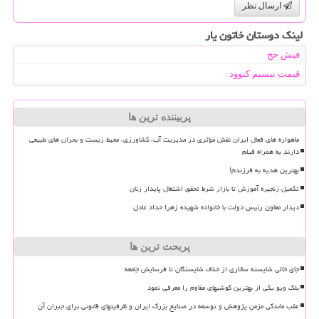
ارسال نظر
لینک دوستان خاتون یار
فیش حج
قیمت بیسیم کنوود
پربیننده ترین ها
ماهواره های فعال ایران نقش مؤثری در مدیریت آب، کشاورزی، محیط زیست و بحران های طبیعی
دارند به همراه فیلم
بهترین هدیه به فرزندم!
تکمیل زنجیره آموزش تا بازار شرط تحقق اشتغال پایدار زنان
دیدار معاون رئیس دولت با خانواده شهیده زهرا حداد عادل
پربحث ترین ها
جای خالی شایسته سالاری از حذف شایستگان تا فرسایش جامعه
بلک ویو یکی از بهترین گوشیهای مقاوم را معرفی نمود
عقب ماندگی مزمن پژوهش و توسعه در صنایع بزرگ ایران و ظرفیتهای قانونی برای جبران آن