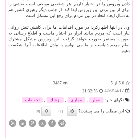
دادن ویروس را در اختیار داریم. هر شخصی موظف است نقشی را
برای از بین بردن این ویروس ایفا كند. از جانب دیگر رهبری كشور هم
به دنبال ایجاد اتحاد در بین مردم برای رفع این مشكل است.
وی در انتها اظهاركرد: در مورد اقدامات ما برای كاهش تنش روانی
نیاز است كه مردم بدانند ابزار در اختیار ماست و اطلاع رسانی به
صورت مستمر صورت خواهد گرفت. این ویروس مشكل مشترك
تمام مردم دنیاست و ما می توانیم با تبادل اطلاعات آنرا شكست
دهیم.
5.0
از 5
3487
1398/12/17
21:32:56
تگهای خبر:
بیمار
,
بیماری
,
پزشك
,
تحقیقات
این مطلب را می پسندید؟
(0)
(1)
X