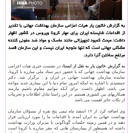
به گزارش خاتون یار هیات اعزامی سازمان بهداشت جهانی با تقدیر
از اقدامات شایسته ایران برای مهار كرونا ویروس در كشور اظهار
داشت: مبحث كمبود تجهیزاتی مانند ماسك و مواد ضد عفونی كننده
مشكلی جهانی است كه تنها متوجه ایران نیست و این سازمان قصد
مرتفع ساختن آنرا دارد.
به گزارش خاتون یار به نقل از ایسنا،
در نشست خبری هیات اعزامی
سازمان بهداشت جهانی كه با حضور دبیر ستاد ملی مبارزه با كرونا،
نماینده سازمان بهداشت جهانی در ایران و... برگزار شد، دكتر
جمشیدی با اشاره به اینكه امروز تمام دنیا با این بیماری جدید مواجه
می باشد، اظهار داشت: برای آنكه بتوانیم مقاوم باشیم نیازمند
همكاریهای بین كشوری هستیم. در این راستا تبادل اطلاعات و تجربیات
از نكات حائز اهمیت می باشد.
وی اضافه كرد: از ۱۲ اسفند ماه تیمی پنج نفره از مسؤلان سازمان
بهداشت جهانی به ایران آمدند تا اقدامات ما را مورد ارزیابی قرار
دهند و در همین زمینه جلسات گوناگونی با مدیران وزارت بهداشت
داشته اند همینطور از بیمارستان هایی كه مقر مبارزه با كرونا است