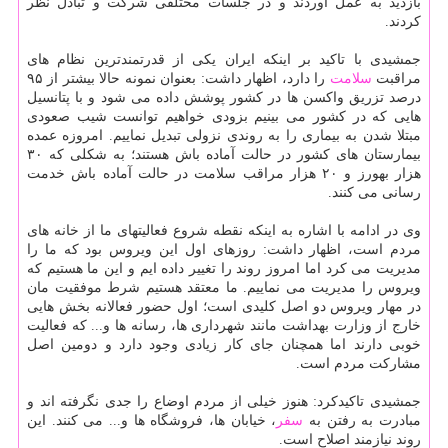
بازدید به عمل آوردند و در جلسات مختلفی شركت و تبادل نظر
كردند.
جمشیدی با تاكید بر اینكه ایران یكی از قدرتمندترین نظام های
مراقبت
سلامت
را دارد، اظهار داشت: بعنوان نمونه حالا بیشتر از ۹۵
درصد تزریق واكسن ها در كشور پوشش داده می شود و با پتانسیل
هایی كه در كشور می بینیم بزودی خواهیم توانست شیب صعودی
مبتلا شدن به بیماری را به روندی نزولی تبدیل نماییم. امروزه عمده
بیمارستان های كشور در حالت آماده باش هستند؛ به شكلی كه ۳۰
هزار بهورز و ۲۰ هزار مراقب سلامت در حالت آماده باش خدمت
رسانی می كنند.
وی در ادامه با اشاره به اینكه نقطه شروع فعالیتهای ما از خانه های
مردم است، اظهار داشت: روزهای اول این ویروس بود كه ما را
مدیریت می كرد اما امروز روند را تغییر داده ایم و این ما هستیم كه
ویروس را مدیریت می نماییم. ما معتقد هستیم شرط موفقیت مان
در مهار ویروس دو اصل كلیدی است؛ اول حضور فعالانه بخش هایی
خارج از وزارت بهداشت مانند شهرداری ها، رسانه ها و... كه فعالیت
خوبی دارند اما همچنان جای كار زیادی وجود دارد و دومین اصل
مشاركت مردم است.
جمشیدی تاكیدكرد: هنوز خیلی از مردم اوضاع را جدی نگرفته اند و
مبادرت به رفتن به
سفر
، خیابان ها، فروشگاه ها و... می كنند. این
روند نیازمند اصلاح است.