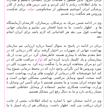
به تبادل اطلاعات زیادی با آنان كردیم و حتی درس های زیادی از كادر
پزشكی ایران آموختیم همینطور از سختكوشی
دولت
برای شكست
ویروس هم شگفت زده شدیم.
وی در ادامه ضمن تبریك به پزشكان، پرستاران، كارمندان آزمایشگاه
ها و... اظهار داشت: ما به شما افتخار می نماییم و سازمان جهانی
بهداشت قول می دهد هر اقداماتی كه لازم باشد برای ایران انجام
دهد.
برنان در ادامه در پاسخ به سوال ایسنا درباره ارزیابی تیم سازمان
بهداشت جهانی از تجهیزات در اختیار گرفته برای كادر درمانی كه در
خط مقدم مقابله با بیماری هستند خاطرنشان كرد: در این مدت از یك
بیمارستان و یك كلینیك بازدید كرده ایم كه
لوازم
مراقبت هایی كه در
این دو مركز مشاهده كردیم ما را شگفت زده كرد. به صورت كلی در
مورد ویروس ها این نگرانی وجود دارد كه در محیط درمانی شیوع پیدا
كند اما خوشبختانه كادر درمانی از اولویت های وزارت بهداشت است
البته مبحث كمبود وسایل مراقبتی بهداشتی مشكلی جهانی است و
تنها متوجه ایران نیست و ما مصمم هستیم تا برای تأمین این وسایل با
وزارت بهداشت همكاری نماییم. استفاده از وسایل حفاظتی اهمیت
بسیار زیادی دارد و ما به دنبال رفع این مشكل هستیم.
وی در ادامه سخنان خود با اشاره به اینكه اطلاعات مثبتی از جانب
ایران دریافت می كنند، اظهار داشت: پزشكان هم از راه ایمیل با ما