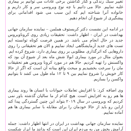
تغییر سبك زندگی و كنار گذاشتن برخی عادات می توانیم بر بیماری
غلبه نماییم. حالا می دانیم با چه نوع ویروسی سر و كار داریم و
خانواده آنرا شناخته ایم كه این سبب می شود اقداماتی برای
پیشگیری از شیوع آن انجام دهیم.
در ادامه این نشست دكتر كریستوف هملمن – نماینده سازمان جهانی
بهداشت در ایران - اظهار داشت: تحقیقات زیادی روی كروناویروس
جدید در حال انجام می باشد. در همین فرصت كوتاه توانسته ایم
تست های جدید آزمایشگاهی ایجاد نماییم و الان هم تحقیقاتی را روی
داروهایی كه اثرگذاری مطلوبی بر روی بیماری دارد، شروع كرده ایم.
بعنوان مثال در مورد بیماری ابولا شش ماه بعد از شیوع آن بود كه
واكسنش را تهیه كردیم. حالا هم در مورد كرونا ویروس هم تحقیقات
مان را سرعت بخشیدیم و مبحث واقع بینانه آن است كه اگر از حالا
كار خویش را شروع نماییم بین ۹ تا ۱۲ ماه طول می كشد تا بتوانیم
واكسن را بسازیم.
وی اضافه كرد: با افزایش تعاملات حیوانات با انسان ها روند بیماری
ها هم رو به افزایش است. هیچ كدام از ما سالیان گذشته باور نمی
كردیم كه ویروسی در سال ۲۰۱۹ بتواند این چنین گستردگی پیدا كند
ازاین رو باید از حالا خودمان را برای مقابله با سایر بیماری ها هم
آماده نماییم.
نماینده سازمان جهانی بهداشت در ایران در انتها اظهار داشت: جمله
آرامش بخش من به مردم ایران این است كه بدانند ما ابزار شكست