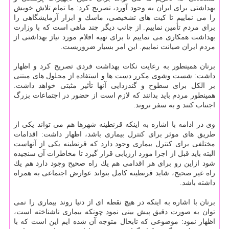
بهداشتی برای ایران به وجود آورد، تصریح كرد: ما تمام تلاش خویش
را می نماییم تا كیت های تشخیصی، ماسك و ابزار آزمایشگاهی را
برای مردم تأمین نماییم. از جانب دیگر چند ماهی است كه با وزارت
بهداشت همكاری می نماییم تا برای تهیه اقلام مورد نیاز بهداشتی از
مردم ایران صیانت نماییم. این امر بسیار ضروریست.
برنان همینطور به رعایت نكات بهداشت فردی تصریح كرد و اظهار
داشت: شست وشوی مكرر دست ها و استفاده از محلول های مبتنی
بر الكل برای سطوح و گندزدایی آنها تأثیر مثبتی خواهد داشت.
همینطور مردم باید بدانند كه لازم است از حضور در اجتماعات بزرگ
اجتناب كنند و به سفر نروند.
وی در ادامه با اشاره به اینكه قرنطینه شهرها هم می تواند یكی از
طریق های موثر برای كنترل بیماری باشد، اظهار داشت: اقدامات
مختلفی برای كنترل بیماری وجود دارد كه قرنطینه یكی از آنهاست
البته باید قبل از اجرا مورد ارزیابی قرار گیرد تا مخاطرات آن سنجیده
شود ازاین رو برای هر اقدامی هم یك راه صحیح وجود دارد هم یك
راه غیر صحیح، شاید قرنطینه كامل بتواند عوارض اجتماعی به همراه
داشته باشد.
برنان با اشاره به اینكه در هیچ نقطه ای از دنیا روند بیماری را نمی
توان به صورت دقیق پیش بینی نمود چونكه بیماری ناشناخته است،
اظهار نمود: موضوعی كه تابحال متوجه آن شده ایم این است كه با