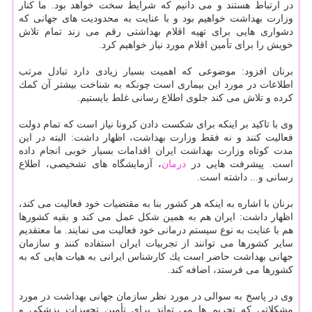
در ارتباط هستند و می دانیم كه شرایط سخت خواهد بود. ما كنار
وزارت بهداشت خواهیم بود و با عنایت به محدودیت های جهانی كه
دشواری هایی برای تهیه اقلام بهداشتی رقم می زند تمام تلاش
خویش را برای تأمین اقلام مورد نیاز خواهیم كرد.
برنان افزود: موضوعی كه اهمیت بسیار زیادی دارد تبادل مرتب
اطلاعات در مورد این بیماری است چونكه به شناخت بیشتر آن كمك
كرده و تلاش می كند جلوی اطلاع رسانی غلط بایستیم.
وی با تاكید بر اینكه برای شكست دادن كرونا نیاز است كه تمام دولت
فعالیت كنند و نه فقط وزارت بهداشت، اظهار داشت: البته در این
مدت كوتاه وزارت بهداشت ایران اقدامات بسیار خوبی انجام داده
است. پیشرفت هایی در
درمان
، آزمایشگاه های تشخیصی، اطلاع
رسانی و... داشته است.
برنان با اشاره به اینكه هر كشور بنا به مقتضیات خود فعالیت می كند،
اظهار داشت: ایران هم به همین شكل عمل می كند و بقیه كشورها
هم با عنایت به نوع سیستم درمانی خود فعالیت می نمایند. ما معتقدیم
سایر كشورها می توانند از تجربیات ایران استفاده كنند و سازمان
جهانی بهداشت حاضر است یك كارشناس ایرانی به هیات هایی كه به
كشورها می فرستد، اضافه كند.
وی در پاسخ به سوالی در مورد نظر سازمان جهانی بهداشت در مورد
مشكلاتی كه تحریم ها می تواند برای تأمین تجهیزات پزشكی و