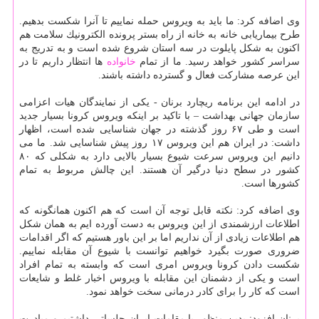
وی اضافه كرد: ما باید به ویروس حمله نماییم تا آنرا شكست بدهیم.
طرح بیماریابی خانه به خانه از راه بستر پرونده الكترونیك سلامت هم
اكنون به شكل پایلوت در سه استان شروع شده است و به تدریج به
سراسر كشور خواهد رسید. ما از تمام
خانواده
ها انتظار داریم تا در
این عرصه مشاركت فعال و گسترده داشته باشند.
در ادامه این برنامه ریچارد برنان - یكی از نمایندگان هیات اعزامی
سازمان جهانی بهداشت – با تاكید بر اینكه ویروس كرونا بسیار جدید
است و طی ۶۷ روز گذشته در جهان شناسایی شده است، اظهار
داشت: در ایران هم این ویروس ۱۷ روز پیش شناسایی شد. ما می
دانیم این ویروس سرعت شیوع بسیار بالایی دارد به شكلی كه ۸۰
كشور در سطح دنیا درگیر آن هستند. این چالش مربوط به تمام
كشورها است.
وی اضافه كرد: نكته قابل توجه آن است كه هم اكنون همانگونه كه
اطلاعات ارزشمندی از این ویروس به دست آورده ایم به همان شكل
هم اطلاعات زیادی از آن نداریم اما بر این باور هستیم كه اگر اقدامات
ضروری صورت بگیرد خواهیم توانست با شیوع آن مقابله نماییم.
شكست دادن كرونا ویروس امری است كه وابسته به تمام افراد
است و یكی از دشمنان این مقابله با ویروس اخبار غلط و شایعات
است كه كار را برای كادر درمانی سخت خواهد نمود.
برنان افزود: بدین منظور با مقامات ایران جلساتی داشتیم و مبادرت