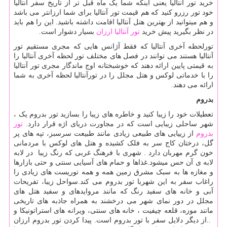
خرید تور آنتالیا یعنی اینکه شما یک ماه قبل تر از تاریخ سفر آنتالیا
خود تور رزرو کنید که هم قیمت تور آنتالیا برای شما ارزانتر می باشد
و هم میتوانید از بهترین هتل آنتالیا اقامت داشته باشید. این را هم باید
در نظر بگیرید پیش خرید
تور آنتالیا ارزان
بسیار دشوار است.
تورلحظه آخری آنتالیا که فقط آژانس هایی که مجری مستقیم تور
آنتالیا هستند می توانند در فصل های مختلف تور لحظه آخری آنتالیا را
به قیمتی پایین ارائه دهند که خوشبختانه اوج ماندگار مجری تور آنتالیا
را با خدماتی لوکس و هتل مجلل را در تورآنتالیا لحظه آخری به شما
ارائه می دهند.
بدروم
تعطیلات خود را زیبا کنید و خاطره های زیبا را بسازید تور بدروم یک ،
شهر ساحلی زیبایی است که در مجاورت دریای اژه قرار دارد.
تور
بدروم
از زییایی های طبیعی زیادی مانند طبیعت سرسبز، تپه های پر
گل، درختان کاج سر به فلک کشیده و هتل های لوکس با مردمانی
خون گرم مهربان دارد . شهری با فرهنگ غربی که رنگ زیبا در لابه
لابه ی آن حس میشود.غذاها و حمام های آسیایی سنتی و حتی بازارها
و مغازه ها به سبک مشرق زمین همه و همه توریست های زیادی را
راغاب سفر به این شهربا تور بدروم می کند.سواحل زیبا، تفریحات
آبی و خانه های سفید رنگ که مانند مروایدهای و سفید هتل های
مجلل در دور نمای شهر می درخشند به همراه جاذبه های تاریخی
مانند موزه، قلعه چیفیت ، خانه های سنتی، ویرانه های استراتونیکا و
..
از دیگر دلایل سفر با تور بدروم است. پیدا کردن تور بدروم ارزان