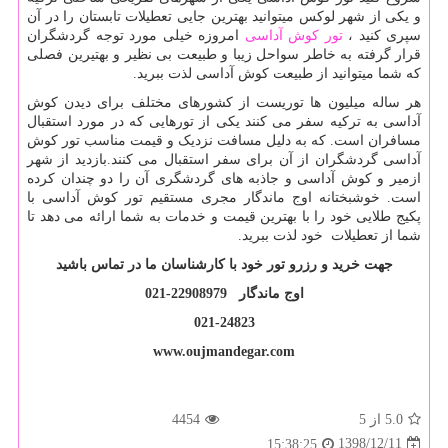
و یکی از شهر لوکس میتوانید بهترین جایی تعطیلات تابستان را در آن
سپری کنید ،
تور کوش آداسی
امروزه خیلی مورد توجه گردشگران
قرار گرفته به خاطر سواحل زیبا و طبیعت بی نظیر و بهتیرین فصلی
که شما میتوانید از طبیعت کوش آداسی لذت ببرید.
هر ساله میلیون ها توریست از کشورهای مختلف برای دیدن کوش
آداسی به ترکیه سفر می کنند یکی از تورهایی که در مورد استقبال
مسافران است. که به دلیل مسافت نزدیک و قیمت مناسب تور کوش
آداسی گردشگران از آن برای سفر استقبال می کنند.بازدید از شهر
ازمیر و کوش آداسی و جاذبه های گردشگری آن را دو چندان کرده
است. خوشبختانه اوج ماندگار مجری مستقیم تور کوش آداسی با
پکیج طلایی خود را با بهترین قیمت و خدمات به شما ارائه می دهد تا
شما از تعطیلات خود لذت ببرید.
جهت خرید و رزرو تور خود با کارشناسان ما در تماس باشید
اوج ماندگار 22908979-021
021-24823
www.oujmandegar.com
5.0
از 5
4454
1398/12/11
15:38:25