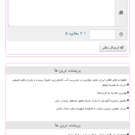
= ۲ بعلاوه ۵
ارسال نظر
پربیننده ترین ها
ماهواره های فعال ایران نقش مؤثری در مدیریت آب، کشاورزی، محیط زیست و بحران های طبیعی
دارند به همراه فیلم
بهترین هدیه به فرزندم!
تکمیل زنجیره آموزش تا بازار شرط تحقق اشتغال پایدار زنان
دیدار معاون رئیس دولت با خانواده شهیده زهرا حداد عادل
پربحث ترین ها
موانع اجرای قانون جوانی جمعیت باید برطرف شود