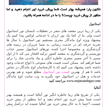
خاتون یار: همیشه بهتر است شما پیش خرید تور انجام دهید و اما
منظور از پیش خرید چیست؟ با ما در ادامه همراه باشید.
استانبول
یکی از زیبا ترین مقصد های سفر در تعطیلات تابستان تور استانبول
است ولی ما از کجا یک تور ارزان با خدماتی لوکس پیدا کنیم یک
پیشنهاد ویژه اوج ماندگار مجری مستقیم تور استانبول با سال ها
تجربه حرفه ای در خدمت رسانی به شما عزیزان در زمینه های
گردشگری و مخصوصا اجرا کننده تورهای استانبول مسیر جذاب
توریستی و گردشگری به مقصد کشور ترکیه افتخار می کند تا از اول
مسیر تا آخر مسیر سفری خاطره انگیز و بیاد ماندنی شاد را برای
شما فراهم کند. ممکن است قیمت های متنوعی با انواع خدمات وجود
داشته باشد پیشنهاد می کنیم که با کارشناسان اوج ماندگار در تماس
باشد تا هم از بهترین
قیمت تور استانبول
مطلع شوید و هم بهترین
خدمات و هتل در استانبول خود بگیرید.به وب سایت اوج ماندگار
www.oujmandegar.com
مراجعه کنید
آنتالیا
یکی از تفریح های زیبا خاطره انگیز تور آنتالیا است و همیشه بهتر
است شما پیش خرید تور انجام دهید و اما منظور از پیش خرید
چیست ؟حتما تا به حال پیش خرید تور آنتالیا شنیده اید دراصل پیش