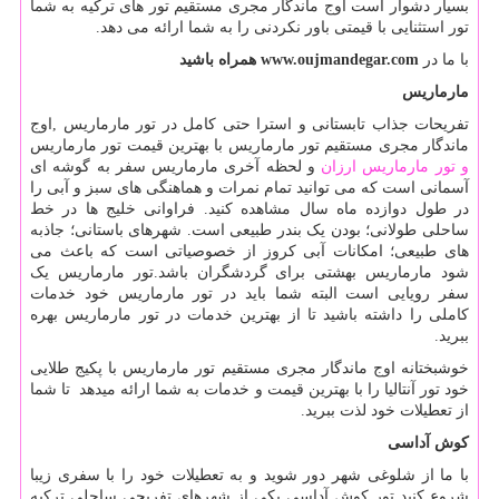
بسیار دشوار است اوج ماندگار مجری مستقیم تور های ترکیه به شما
تور استثنایی با قیمتی باور نکردنی را به شما ارائه می دهد.
با ما در
www.oujmandegar.com
همراه باشید
مارماریس
تفریحات جذاب تابستانی و استرا حتی کامل در تور مارماریس ,اوج
ماندگار مجری مستقیم تور مارماریس با بهترین قیمت تور مارماریس
و تور مارماریس ارزان
و لحظه آخری مارماریس سفر به گوشه ای
آسمانی است که می توانید تمام نمرات و هماهنگی های سبز و آبی را
در طول دوازده ماه سال مشاهده کنید. فراوانی خلیج ها در خط
ساحلی طولانی؛ بودن یک بندر طبیعی است. شهرهای باستانی؛ جاذبه
های طبیعی؛ امکانات آبی کروز از خصوصیاتی است که باعث می
شود مارماریس بهشتی برای گردشگران باشد.تور مارماریس یک
سفر رویایی است البته شما باید در تور مارماریس خود خدمات
کاملی را داشته باشید تا از بهترین خدمات در تور مارماریس بهره
ببرید.
خوشبختانه اوج ماندگار مجری مستقیم تور مارماریس با پکیج طلایی
خود تور آنتالیا را با بهترین قیمت و خدمات به شما ارائه میدهد تا شما
از تعطیلات خود لذت ببرید.
کوش آداسی
با ما از شلوغی شهر دور شوید و به تعطیلات خود را با سفری زیبا
شروع کنید تور کوش آداسی یکی از شهرهای تفریحی ساحلی ترکیه