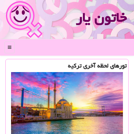
خاتون یار
منو
تورهای لحظه آخری تركیه