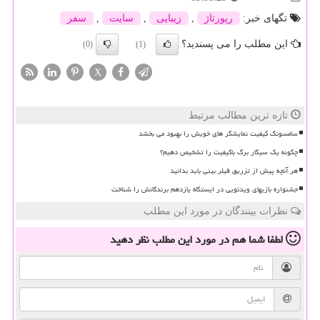
تگهای خبر:
رپورتاژ
,
زیبایی
,
سایت
,
سفر
این مطلب را می پسندید؟
(0)
(1)
X
تازه ترین مطالب مرتبط
سامسونگ کیفیت نمایشگر های خویش را بهبود می بخشد
چگونه یک سیگار برگ باکیفیت را تشخیص دهیم؟
هر آنچه پیش از تزریق فیلر بینی باید بدانید
جشنواره بازیهای ویدئویی در ایستگاه یازدهم برندگانش را شناخت
نظرات بینندگان در مورد این مطلب
لطفا شما هم
در مورد این مطلب
نظر دهید