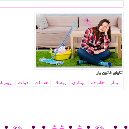
تگهای خاتون یار
بیمار
خانواده
بیماری
پزشك
خدمات
دولت
رپورتاژ