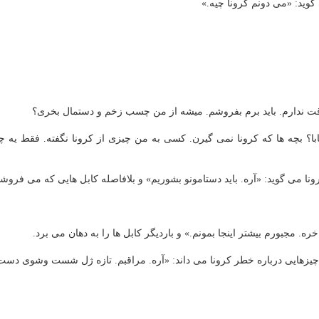
قت ندارم. باید برم بفروشم. میشه از من چسب زخم و دستمال بخری؟
چنده بابا؟ بچه ها كه كرونا نمی گیرن. كسی به من چیزی از كرونا نگفته. فقط ی
 مجبورم بیشتر اینجا بمونم.» و باردیگر كابل ها را به دهان می برد.