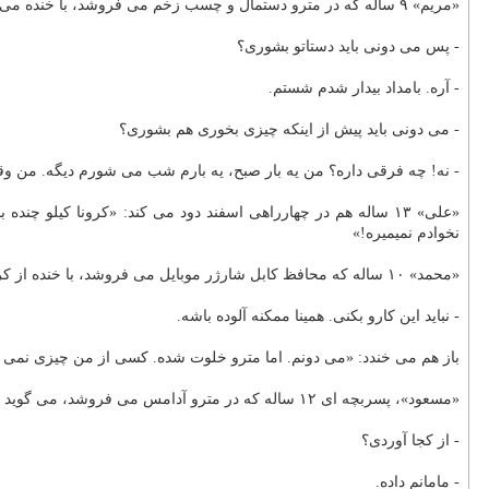
«مریم» ۹ ساله كه در مترو دستمال و چسب زخم می فروشد، با خنده می گوید: «می دونم كرونا چیه.»
- پس می دونی باید دستاتو بشوری؟
- آره. بامداد بیدار شدم شستم.
- می دونی باید پیش از اینكه چیزی بخوری هم بشوری؟
- نه! چه فرقی داره؟ من یه بار صبح، یه بارم شب می شورم دیگه. من و
«علی» ۱۳ ساله هم در چهارراهی اسفند دود می كند: «كرونا كیلو 
نخوادم نمیمیره!»
«محمد» ۱۰ ساله كه محافظ كابل شارژر موبایل می فروشد، با خنده از كرونا می گوید: «آره. باید دستامونو بشوریم» و بلافاصله كابل هایی كه می فروشد را داخل دهانش می گذارد!
- نباید این كارو بكنی. همینا ممكنه آلوده باشه.
باز هم می خندد: «می دونم. اما مترو خلوت شده. كسی از من چیزی نمی خره.
«مسعود»، پسربچه ای ۱۲ ساله كه در مترو آدامس می فروشد، می گوید چیزهایی درباره خطر كرونا می داند: «آره. مراقبم. تازه ژل شست وشوی دست هم دارم.»
- از كجا آوردی؟
- مامانم داده.