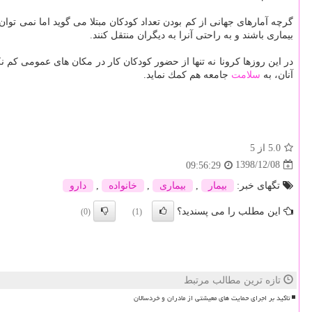
گرچه آمارهای جهانی از كم بودن تعداد كودكان مبتلا می گوید اما نمی توا
بیماری باشند و به راحتی آنرا به دیگران منتقل كنند.
در این روزها كرونا نه تنها از حضور كودكان كار در مكان های عمومی كم
آنان، به
سلامت
جامعه هم كمك نماید.
5.0
از 5
1398/12/08
09:56:29
تگهای خبر:
بیمار
,
بیماری
,
خانواده
,
دارو
این مطلب را می پسندید؟
(0)
(1)
تازه ترین مطالب مرتبط
تاکید بر اجرای حمایت های معیشتی از مادران و خردسالان