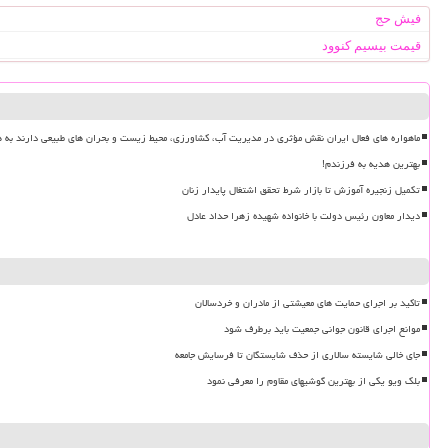
فیش حج
قیمت بیسیم کنوود
ماهواره های فعال ایران نقش مؤثری در مدیریت آب، کشاورزی، محیط زیست و بحران های طبیعی دارند به ه
بهترین هدیه به فرزندم!
تکمیل زنجیره آموزش تا بازار شرط تحقق اشتغال پایدار زنان
دیدار معاون رئیس دولت با خانواده شهیده زهرا حداد عادل
تاکید بر اجرای حمایت های معیشتی از مادران و خردسالان
موانع اجرای قانون جوانی جمعیت باید برطرف شود
جای خالی شایسته سالاری از حذف شایستگان تا فرسایش جامعه
بلک ویو یکی از بهترین گوشیهای مقاوم را معرفی نمود