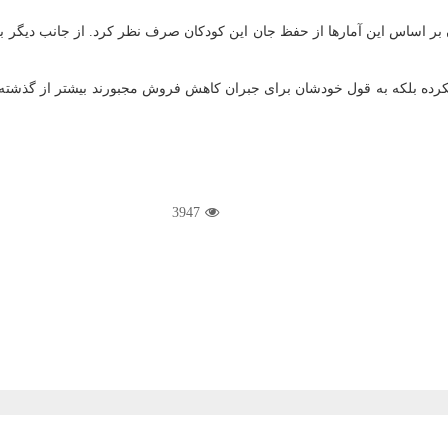
ن بر اساس این آمارها از حفظ جان این كودكان صرف نظر كرد. از جانب دیگر با
 نكرده بلكه به قول خودشان برای جبران كاهش فروش مجبورند بیشتر از گذشته 
3947