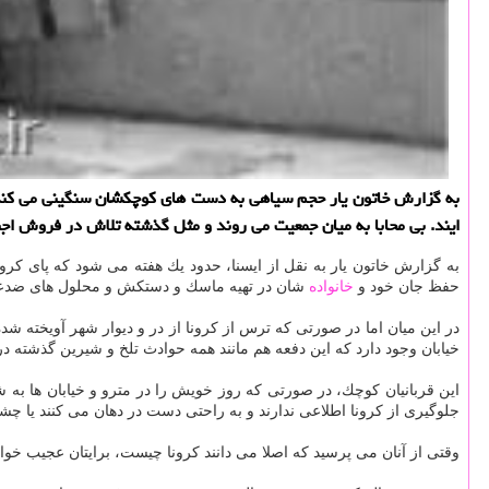
به گزارش خاتون یار حجم سیاهی به دست های كوچكشان سنگینی می كند
ایند. بی محابا به میان جمعیت می روند و مثل گذشته تلاش در فروش اجن
به گزارش خاتون یار به نقل از ایسنا، حدود یك هفته می شود كه پای كرو
حفظ جان خود و
خانواده
شان در تهیه ماسك و دستكش و محلول های ضدعفونی
در این میان اما در صورتی كه ترس از كرونا از در و دیوار شهر آویخته ش
خیابان وجود دارد كه این دفعه هم مانند همه حوادث تلخ و شیرین گذشته د
این قربانیان كوچك، در صورتی كه روز خویش را در مترو و خیابان ها به
جلوگیری از كرونا اطلاعی ندارند و به راحتی دست در دهان می كنند یا چشم
وقتی از آنان می پرسید كه اصلا می دانند كرونا چیست، برایتان عجیب خواه