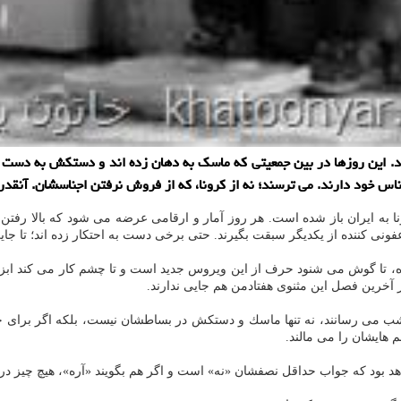
. این روزها در بین جمعیتی كه ماسك به دهان زده اند و دستكش به دست 
اس خود دارند. می ترسند؛ نه از كرونا، كه از فروش نرفتن اجناسشان. آنقدر
نا به ایران باز شده است. هر روز آمار و ارقامی عرضه می شود كه بالا رفتن
 كننده از یكدیگر سبقت بگیرند. حتی برخی دست به احتكار زده اند؛ تا جایی 
ده، تا گوش می شنود حرف از این ویروس جدید است و تا چشم كار می كند ابزار
ر آخرین فصل این مثنوی هفتادمن هم جایی ندارند.
 شب می رسانند، نه تنها ماسك و دستكش در بساطشان نیست، بلكه اگر برای چند
 هایشان را می مالند.
د بود كه جواب حداقل نصفشان «نه» است و اگر هم بگویند «آره»، هیچ چیز دربا