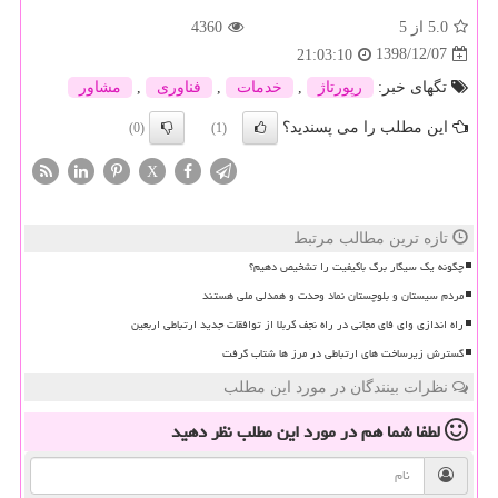
5.0
از 5
4360
1398/12/07
21:03:10
تگهای خبر:
رپورتاژ
,
خدمات
,
فناوری
,
مشاور
این مطلب را می پسندید؟
(0)
(1)
X
تازه ترین مطالب مرتبط
چگونه یک سیگار برگ باکیفیت را تشخیص دهیم؟
مردم سیستان و بلوچستان نماد وحدت و همدلی ملی هستند
راه اندازی وای فای مجانی در راه نجف کربلا از توافقات جدید ارتباطی اربعین
گسترش زیرساخت های ارتباطی در مرز ها شتاب گرفت
نظرات بینندگان در مورد این مطلب
لطفا شما هم
در مورد این مطلب
نظر دهید