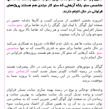
متخصص سئو بلكه آن‌هایی كه سئو كار مبتدی هم هستند پروژه‌های
فراوانی در حال انجام دارند.
امروزه بخشی اعظمی از مدیران کسب و کارها دغدغه حضور در
صفحه اول گوگل یا لینک اول گوگل را دارند تقاضا برای
سئو سایت
بسیار افزایش پیدا کرده است و هر زمان که تقاضا بالا برود یک عده
سودجو وارد آن مارکت میشوند
مدیران سایت ها هم به دلیل عدم اطلاعات شروع به همکاری می‌کنند
در حال حاضر تقاضا برای سئو به قدری بالاست که نه تنها
متخصص
سئو
بلکه آن‌هایی که سئو کار مبتدی هم هستند پروژه‌های فراوانی در
حال انجام دارند
گوگل و موتورهای جستجو دیگر به سرعت در حال پیشرفت هستند
رقابت در زمینه کلمات کلیدی بسیار شدید است
کارشناس سئو
بایستی توانایی بالایی در این زمینه داشته باشد تا پروژه شما به
موفقیت برسد.
وعده‌های توخالی و پوچ در زمینه بهینه سازی سایت بسیار فراوان
است و وعده تبدیل کردن یک سایت معمولی به بهترین سایت و
رساندن آن به صفحه اول گوگل آنقدر شیرین است که به سختی می
توان دست رد به آن زد به همین شکل از اعتماد مدیرسایت سوء
استفاده میشود توصیه بنده به شما این است که با افراد یا شرکت‌های