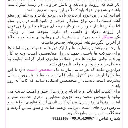
کار کنید که رزومه و سابقه و دانش فراوانی در زمینه سئو داشته
باشند و همچنین افراد باید کاملاً در این زمینه به روز باشند
افرادی که در این حوزه از تجربه بالایی برخوردارند و به علم روز سئو
آشنا هستند را می توان سئوکار حرفه ای نامید البته در بازار سئو
اغلب کارشناسان خود را سئو کار حرفه ای می نامند این را می توان
از رزومه افراد و دانشی که دارند متوجه شد از ویژگی
یک
سئوکار
خوب می توان داشتن هدف و زمان‌بندی مشخص و اطلاع
از آخرین الگوریتم های موتورهای جستجو دانست
با توجه به رشد وب سایت ها و اپلیکیشن ها و اهمیت این سامانه ها
برای شرکت ها بایستی تمهیداتی را متخصصین امنیت وب به کار
ببرند تا وقتی سایت ها دچار حملات سایبری قرار گرفتند سایت به
مشکل بر نخورد و این حملات نا موفق باشد
فراموش نکنید که هر سایتی نیاز به یک
متخصص امنیت
دارد تا این
سایت را از هر نظر کنترل نماید علم نفوذ به سایت هر روز در حال
پیشرفت است بایستی از متخصصین استفاده نمایید که کاملاً به روز
باشند.
برای کسب اطلاعات و یا انجام پروژه های سئو و امنیت سایت می
توانید با مهندس محمد رضا عزیزی مشاور و مجری خدمات سئو و
امنیت برندهای برتر دارای مدرک کارشناسی ارشد فناوری اطلاعات و
مدرس دوره های امنیت ، برنامه نویسی سایت و سئو تماس گرفته و
مشکلات خود را در میان بگذارید.
شماره تماس : 09101420867 - 88222406