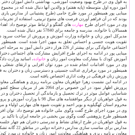
به قول وی در طرح بهبود وضعیت آموزشی، بهداشتی دانش آموزان دختر 
آموز دوره اول متوسطه (پایه هفتم) و والدین آنها دنبال شده كه در مجموع بیشتر از 90 هزار نفر در این طرح 
بودند كه در آن فراهم آوردن فرصت های متنوع تربیتی، استفاده از تجربیات
وی در مورد اجرای طرح
مهارت
های گفتگو و ارتباط موثر توضیح داد: اه
همسالان با خانواده، مدرسه و جامعه برای 57840 نفر دنبال شده است.
مدیركل امور زنان و خانواده وزارت آموزش و پرورش از ساخت سرود دخ
تقویت هویت جنسی و احساس تعلق به میهن اجرا شده است. همینطور آ
اجتماعی خانوادگی برای بیشتر از 226 هزار دختر دانش آموز به مرحله اجرا رسیده است.
مینایی پور در ادامه به اجرای طرح افزایش مشاركت های اجتماعی دخترا
آموزش كودك با مشاركت معاونت امور زنان و
خانواده
، اساتید وزارت دادگستری و ق
وی در مورد اقدامات انجام شده در مورد توان افزایی و ارتقای شغلی
همینطور در مورد برقراری عدالت جنسیتی و دسترسی زنان و دختران به 
ورزش زنان فرهنگی در وقت اداری اختصاص یافته است.
پرورش اظهار نمود: در این خصوص 
شناسایی عوامل موثر در ترك تحصیل و بازماندگی از تحصیل دختران و در 
به قول جواهریان از دیگر موا
محروم استان كهگیلویه و بویر احمد و تقویت شیوه های مهارتی اولیاء و مرب
همینطور طرح پژوهشی گفت وگوی بین بخشی در جامعه ایران با تاكید بر مس
مدارس برای مناسب سازی مدارس دخترانه دولتی در مناطق 22 گانه تشكیل شده است.
معاون برنامه ریزی و هماهنگی معاونت امور زنان و خانواده درمورد كو