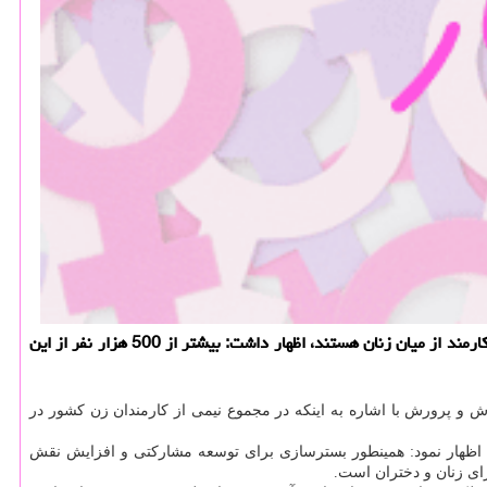
به گزارش خاتون یار مدیركل امور زنان و خانواده وزارت آموزش و پرورش با اشاره به اینكه از بین دو میلیون و 400 هزار كارمند دولت یك میلیون كارمند از میان زنان هستند، اظهار داشت: بیشتر از 500 هزار نفر از این
ش و پرورش با اشاره به اینكه در مجموع نیمی از كارمندان زن كشور در
 اظهار نمود: همینطور بسترسازی برای توسعه مشاركتی و افزایش نقش
ای زنان و دختران است.