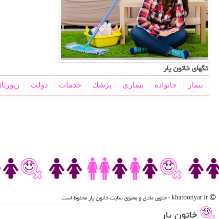
تگهای خاتون یار
بیمار
خانواده
بیماری
پزشك
خدمات
دولت
رپورتاژ
khatoonyar.ir - حقوق مادی و معنوی سایت خاتون یار محفوظ است
خاتون یار