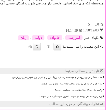
متوسطه لكه های جغرافیایی اولویت دار معرفی شوند و امكان سنجی آمو
5.0
از 5
1398/12/03
14:14:39
تگهای خبر:
آموزشی
,
خانواده
,
دولت
,
زنان
این مطلب را می پسندید؟
(0)
(1)
تازه ترین مطالب مرتبط
عقب ماندگی مزمن پژوهش و توسعه در صنایع بزرگ ایران و ظرفیتهای قانونی برای جبران آن
۱۱۰ هزار جوان در رویداد انتخاب جوان سال نام نویسی کردند
چگونه یک سیگار برگ باکیفیت را تشخیص دهیم؟
چرا زنان خانه دار بازهم در سیاستگذاری نادیده گرفته می شوند؟
نظرات بینندگان در مورد این مطلب