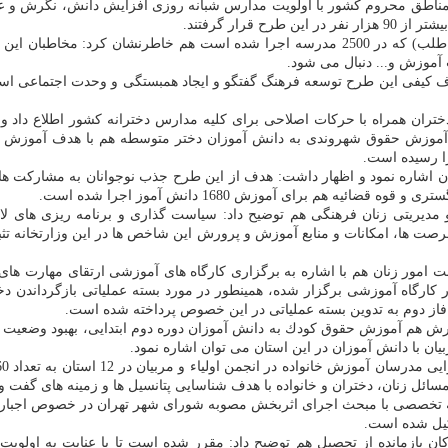
مناطق محروم كشور با اولویت مدارس شبانه روزی افزایش دانش، نگرش و عم
قرار گرفتند.
مینایی پور همینطور در مورد طرح حامی (طرح پشتیبانی از مدارس یاری طلب) كه در 2500 مدرسه 
 آموزش و... دنبال می شود.
داف كیفی این طرح توسعه فرهنگ گفتگو و ایجاد همبستگی و وحدت اجتماعی ا
تران همراه با حركات اصلاحی برای كلیه مدارس دخترانه كشور اطلاع داد 
موزش حقوق شهروندی به دانش آموزان دختر متوسطه هم با هدف آموزش تكا
ن اشاره نمود و اظهار داشت: هدف از این طرح جذب نوجوانان به مشاركت ها
وه قضائیه هم برای آموزش 1680 دانش آموز اجرا شده است.
 و مدیریتی زنان فرهنگی هم توضیح داد: سیاست گذاری و برنامه ریزی های
فرصت ها، امكانات و منابع آموزش و پرورش این شاخص ها در این وزارتخانه 
برای 2064 نفر از مربیان سطح كشور كارگاه آموزشی برگزار شده، همینطور در مورد بسته عملیات
فاز دوم به تدوین بسته عملیاتی در این خصوص پرداخته شده است.
فقتنامه های سال 98 با وزارت آموزش و پرورش هم آموزش حقوق كودك به دانش آموزان دوره دوم اب
یان با دانش آموزان در این استان می توان اشاره نمود.
ائل زنان، دختران و خانواده با هدف شناسایی پتانسیل ها و زمینه های گفت 
دكان بازمانده از تحصیل هم توضیح داد: مقرر شده است تا با عنایت به اولو