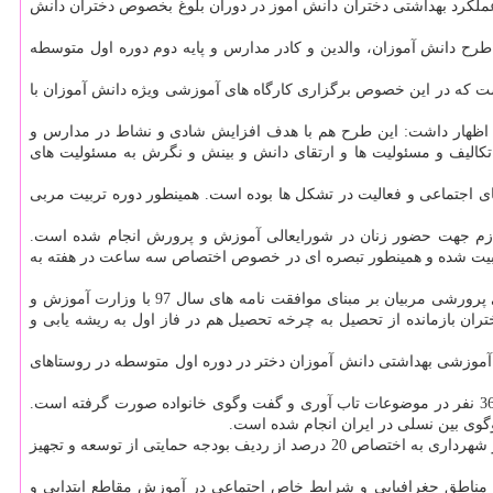
لكرد بهداشتی دختران دانش آموز در دوران بلوغ بخصوص دختران دانش
اجرا شده است هم خاطرنشان كرد: مخاطبان این طرح دانش آموزان، والدین و كادر مدارس و پایه دوم دوره اول متوسطه
ست كه در این خصوص برگزاری كارگاه های آموزشی ویژه دانش آموزان با
و اظهار داشت: این طرح هم با هدف افزایش شادی و نشاط در مدارس و
لیف و مسئولیت ها و ارتقای دانش و بینش و نگرش به مسئولیت های
ی اجتماعی و فعالیت در تشكل ها بوده است. همینطور دوره تربیت مربی
 لازم جهت حضور زنان در شورایعالی آموزش و پرورش انجام شده است.
تثبیت شده و همینطور تبصره ای در خصوص اختصاص سه ساعت در هفته به
در ادامه این نشست زهرا جواهریان معاون برنامه ریزی و هماهنگی معاونت امور زنان هم با اشاره به برگزاری كارگاه های آموزشی ارتقای مهارت های پرورشی مربیان بر مبنای موافقت نامه های سال 97 با وزارت آموزش و
ی بازگرداندن دختران بازمانده از تحصیل به چرخه تحصیل هم در فاز اول به ریشه یابی و
تدایی، بهبود وضعیت آموزشی بهداشتی دانش آموزان دختر در دوره اول متوسطه در روستاهای
وی در مورد اجرای طرح گفت وگوی ملی خانواده هم توضیح داد: توان افزایی مدرسان آموزش خانواده در انجمن اولیاء و مربیان در 12 استان به تعداد 360 نفر در موضوعات تاب آوری و گفت وگوی خانواده صورت گرفته است.
وگوی بین نسلی در ایران انجام شده است.
به قول جواهریان در طرح ارتقای نشاط و تندرستی دختران هم چهار جلسه تخصصی با مبحث اجرای اثربخش مصوبه شورای شهر تهران در خصوص اجبار شهرداری به اختصاص 20 درصد از ردیف بودجه حمایتی از توسعه و تجهیز
یت مناطق جغرافیایی و شرایط خاص اجتماعی در آموزش مقاطع ابتدایی و