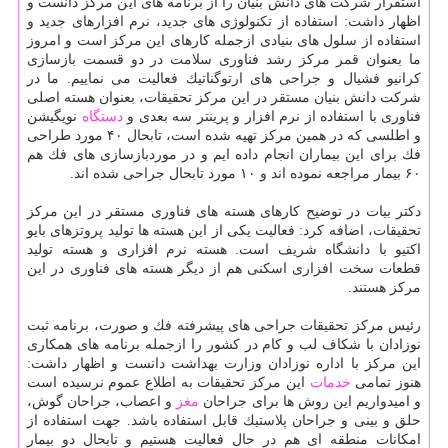
استقرار شركت های دانش بنیان را از برنامه های این مركز دانست و
اظهار داشت: استفاده از تكنولوژی های جدید، نرم افزارهای جدید و
استفاده از سلول های بنیادی ازجمله كارهای این مركز است و امروز
ما بعنوان قمر مركز رشد فناوری سلامت در دو قسمت بازسازی
كرانیو فشیال و جراحی های ارتوگناتیك فعالیت می نماییم. ما در
شركت دانش بنیان مستقر در این مركز تحقیقات، بعنوان هسته اصلی
فناوری با استفاده از نرم افزار و پرینتر سه بعدی و
دستگاه
نویگیشن
و اطلسی كه در همین مركز تهیه شده است، تابحال ۴۰ مورد طراحی
فك برای این بیماران انجام داده ایم و در موردبازسازی های فك هم
۶۰ بیمار مراجعه نموده اند و ۱۰ مورد تابحال جراحی شده اند.
دكتر بیات در توضیح كارهای هسته های فناوری مستقر در این مركز
تحقیقات، اضافه كرد: فعالیت یكی از این هسته ها تولید پروتزهای بایو
اكتیو با دانشگاه شریف است. هسته نرم افزاری و هسته تولید
قطعات سخت افزاری اسكنی هم از دیگر هسته های فناوری در این
مركز هستند.
رئیس مركز تحقیقات جراحی های پیشرفته فك و صورت، برنامه ثبت
نوزادان با شكاف لب و كام در كشور را ازجمله برنامه های همكاری
این مركز با اداره نوزادان وزارت بهداشت دانست و اظهار داشت:
هنوز تمامی
خدمات
این مركز تحقیقات به اطلاع عموم نرسیده است
و امیدواریم این روش ها برای جراحان
مغز
و اعصاب، جراحان گوش،
حلق و بینی و جراحان پلاستیك قابل استفاده باشد. جهت استفاده از
امكانات منطقه ای هم در حال فعالیت هستیم و تابحال دو بیمار