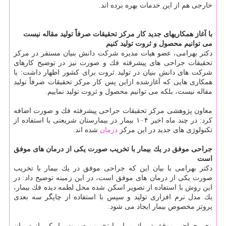
خارجی هم از این خدمات بهره برده اند.
با آغاز همكاریهای جدید كار مركز تحقیقات صرفاً تولید مقاله نیست
می توانیم محصول و ثروت تولید كنیم
دكتر بهرامی، عضو هیات مدیره شركت دانش بنیان مستقر در مركز
تحقیقات جراحی های پیشرفته فك و صورت نیز در توضیح كارهای
شركت های دانش بنیان در تولید ثروت برای كشور اظهار داشت: با
همكاری هایی كه آغازشده ازاین پس كار مركز تحقیقات صرفاً تولید
مقاله نیست، بلكه می توانیم محصول و ثروت تولید نماییم.
معاون پژوهشی مركز تحقیقات جراحی پیشرفته فك و صورت اضافه
كرد: در چند ماه اخیر ۱۰۴ بیمار در بیمارستان شریعتی با استفاده از
تكنولوژی های جدید در این مركز
درمان
شده اند.
جراحی موفق در یك بیمار با تخریب صورت یكی از درمان های موفق
است
دكتر بهرامی با بیان این كه جراحی موفق در یك بیمار با تخریب
صورت یكی از درمان های موفق است، در این زمینه توضیح داد: در
این روش با استفاده از تصویر اسكن شده محل لطمه دیده فك بیمار،
یك مدل نرم افزاری تولید و سپس با استفاده از چاپگر سه بعدی
پروتز مخصوص بیمار ایجاد می شود.
وی، جراحی موفق در یك بیمار با تخریب صورت را یكی از درمان