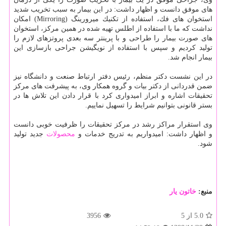
های موفق دانست و اظهار داشت: در این بیمار به سبب تخریب شدید
استخوان های فك، استفاده از تكنیك میرورینگ (Mirroring) امكان
نداشت كه ما با استفاده از اطلس تهیه شده در همین مركز، استخوان
های صورت بیمار را طراحی و با پرینتر سه بعدی پروتزهای لازم را
تولید كردیم و سپس با استفاده از نویگیشن جراحی بازسازی این
بیمار انجام شد.
در این نشست دكتر منظم، رئیس دفتر ارتباط صنعت و دانشگاه نیز
ضمن قدردانی از دكتر بیات و گروه همكار وی، به پیشرفت های مركز
تحقیقات اشاره و ابراز امیدواری كرد با قرار دادن این تلاش ها در
بستر قانونی بتوانیم شرایط را تسهیل نماییم.
وی استقرار مراكز رشد در مركز تحقیقات را ظرفیت خوبی دانست
و اظهار داشت: امیدواریم به تدریج خدمات و
محصولات
جدید تولید
شود.
منبع:
خاتون یار
5.0
از 5
3956