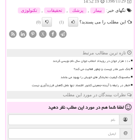
1398/11/29
14:52:19
تگهای خبر:
بیمار
,
پزشك
,
تحقیقات
,
تكنولوژی
این مطلب را می پسندید؟
(0)
(1)
X
تازه ترین مطالب مرتبط
۱۱۰ هزار جوان در رویداد انتخاب جوان سال نام نویسی کردند
بانک شیر مادر چیست و چطور فعالیت می کند؟
سامسونگ کیفیت نمایشگر های خویش را بهبود می بخشد
اخطار در رابطه با آینده جمعیتی کشور اقتصاد تنها عامل کاهش فرزندآوری نیست
نظرات بینندگان در مورد این مطلب
لطفا شما هم
در مورد این مطلب
نظر دهید