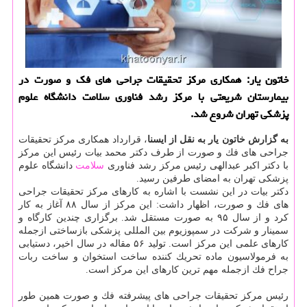
خاتون یار: همكاری مركز تحقیقات جراحی های فك و صورت در
بیمارستان شریعتی با مركز رشد فناوری سلامت دانشگاه علوم
پزشكی تهران شروع شد.
به گزارش خاتون یار به نقل از ایسنا
، قرارداد همكاری مركز تحقیقات
جراحی های فك و صورت از طرف دكتر محمد بیات رئیس این مركز
با دكتر اكبر عبدالهی رئیس مركز رشد فناوری
سلامت
دانشگاه علوم
پزشكی تهران به امضای طرفین رسید.
دكتر بیات در این نشست با اشاره به كارهای مركز تحقیقات جراحی
های فك و صورت، اظهار داشت: این مركز از سال ۸۸ آغاز به كار
كرد و از سال ۹۵ به صورت مستقل شد. برگزاری چندین كارگاه و
سمینار و شركت در سمپوزیوم بین المللی پزشكی بازساختی ازجمله
كارهای علمی این مركز است. تولید ۵۶ مقاله در سال اخیر، دستیابی
به فرمولاسیون ماده تحریك كننده ساخت استخوان و ساخت ربات
جراح فك ازجمله مهم ترین كارهای این مركز است.
رئیس مركز تحقیقات جراحی های پیشرفته فك و صورت همین طور