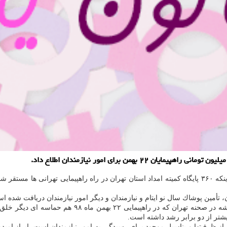
سید ابوالفضل پرپنچی با اشاره به اینكه ۳۶۰ پایگاه كمیته امداد استان تهران در راه راهپیم
تأمین پوشاك سال نو ایتام و نیازمندان و دیگر امور نیازمندان دریافت شده ا
ری از ظرفیتها و پناسیل موجود برای رسیدگی به امور نیازمندان است، ابراز ام