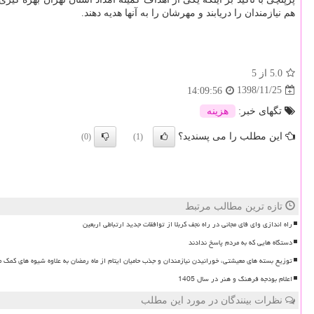
هم نیازمندان را دریابند و مهرشان را به آنها هدیه دهند.
5.0
از 5
1398/11/25
14:09:56
تگهای خبر:
هزینه
این مطلب را می پسندید؟
(0)
(1)
تازه ترین مطالب مرتبط
راه اندازی وای فای مجانی در راه نجف کربلا از توافقات جدید ارتباطی اربعین
دستگاه هایی که به مردم پاسخ ندادند
توزیع بسته های معیشتی، خورانیدن نیازمندان و جذب حامیان ایتام از ماه رمضان به علاوه شیوه های کمک 
اعلام بودجه فرهنگ و هنر در سال 1405
نظرات بینندگان در مورد این مطلب