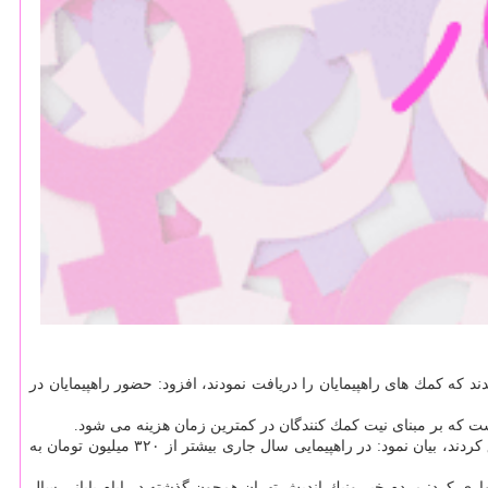
ایی تهرانی ها مستقر شدند كه كمك های راهپیمایان را دریافت نمودند، افزود: حضور راهپیمایان در
ست كه بر مبنای نیت كمك كنندگان در كمترین زمان هزینه می شود.
مدیركل كمیته امداد استان تهران ضمن تقدیر و تشكر از مردم خیر و همیشه در صحنه تهران كه در راهپیمایی ۲۲ بهمن ماه ۹۸ هم حماسه ای دیگر خلق كردند، بیان نمود: در راهپیمایی سال جاری بیشتر از ۳۲۰ میلیون تومان به
یدواری كرد: مردم خیر ونیك اندیش تهران همچون گذشته در ایام پایانی سال