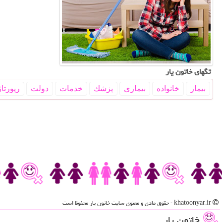
تگهای خاتون یار
بیمار
خانواده
بیماری
پزشك
خدمات
دولت
رپورتاژ
khatoonyar.ir - حقوق مادی و معنوی سایت خاتون یار محفوظ است
خاتون یار