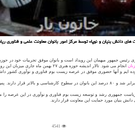
های دانش بنیان و نوپا» توسط مركز امور بانوان معاونت علمی و فناوری ری
 رئیس جمهور میهمان این رویداد است و بانوان موفق تجربیات خود در حوزه كا
نان
انجام می شود. تالار اندیشه حوزه هنری ۲۷ بهمن ماه جاری میزبان این رویداد خواهد بود.
ده ایم و آنها حضوری موفق در عرصه زیست بوم فناوری و نوآوری كشور داشته ا
بعد از پیروزی انقلاب اسلامی میزان بانوان دانش آموخته دانشگاهی ۱۷ برابر شد و ۸۰ درصد این بانو
یاست جمهوری رشد و توسعه زیست بوم فناوری و نوآوری در این عرصه را مد نظر
نش بنیان مورد حمایت این معاونت قرار دارند.
4541