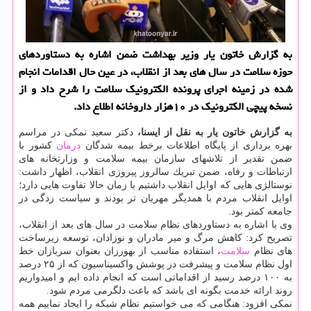
به گزارش خاتون یار وزیر بهداشت ضمن اشاره به دستاوردهای
حوزه سلامت در سال های بعد از انقلاب، در عین حال اقدامات انجام
شده در زمینه اجرای پرونده الكترونیك سلامت را شرح داد و از
نسخه پیچی الكترونیك در ۱۰هزار داروخانه اطلاع داد.
به گزارش خاتون یار به نقل از ایسنا،
دكتر سعید نمكی در مراسم
بهره برداری از پایگاه اطلاعات برخط بیمه شدگان
درمان
كشور با
ضمن تقدیر از تلاشهای سازمان بیمه سلامت و وزارتخانه های
ارتباطات و رفاه، ضمن تبریك سالروز پیروزی انقلاب، اظهار داشت:
نوستالژی هایی كه اوایل انقلاب داشتیم با زمان حالا تفاوت هایی دارد؛
اوایل انقلاب مردم با همدیگر مهربان تر بودند و سیاست زدگی در
جامعه كمتر بود.
وی با اشاره به دستاوردهای نظام سلامت در سال های بعد از انقلاب،
تصریح كرد: كاهش مرگ و میر مادران و نوزادان، توسعه زیرساخت
های نظام
سلامت
، استفاده مناسب از بهورزان بعنوان سربازان خط
اول نظام سلامت و پیشرفت در پوشش واكسیناسیون كه از ۲۵ درصد
به ۱۰۰ درصد رسید از اقداماتی است كه انجام داده ایم و امیدواریم
روند ارائه خدمت بگونه ای باشد كه باعث دلگرمی مردم شود.
نمكی افزود: هنگامی كه می خواستیم نظام شبكه را ایجاد نماییم همه