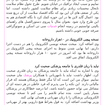
نماییم و سبب ایجاد ترافیك در خیابان شویم. طرح تحول نظام سلامت
تابحال محسنات زیادی برای نظام سلامت كشور داشته است، اما
یكی از ضعف های آن این بود كه نگاه اقتصاد سلامت از آن دریغ شده
بود. اعمال گاید لاین ها در این حوزه كمك كرد تا نگاه اقتصادی هم به
این طرح وارد شود. بعنوان مثال با پیروی دستورالعمل های راهنمای
بالینی توانستیم در زمینه انجام
خدمات
سی تی اسكن و سونوگرافی
صرفه جویی خوبی داشته باشیم.
نسخه پیچی الكترونیك در ۱۰هزار داروخانه
وی اضافه كرد: مبحث نسخه نویسی الكترونیك را هم در دست اجرا
داریم، اما نهایی شدن منوط به اجرای نسخه پیچی الكترونیك در
داروخانه ها بود كه امروز در حدود ۱۰ هزار داروخانه نسخه پیچی
الكترونیك اتفاق می افتد.
نباید با زبان قلدری با جامعه پزشكی صحبت كرد
وی با اشاره به اینكه نباید با جامعه پزشكان به زبان قلدری صحبت
كرد، اظهار داشت: نباید با نامهربانی با همكاران
پزشك
مان صحبت
نماییم. سوال من این است كه آیا مگر فقط پزشكان هستند كه فرار
مالیاتی دارند. این نكته را می پذیرم كه فرد خاطی در هر دسته ای از
مشاغل می تواند حضور داشته باشد، اما درصد خطاكاری در پزشكان
بسیار پایین است. بنده تمام تلاشم را می كنم تا نسخه نویسی
الكترونیكی پزشكان را با زبان مهربانی و همدلی نهایی كنند.
وزیر بهداشت اضافه كرد: به قول بقراط هیچ دارویی بهتر از مهربانی