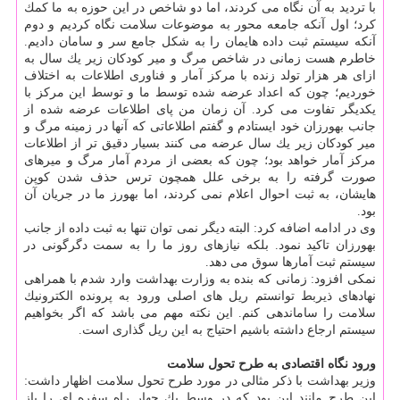
با تردید به آن نگاه می كردند، اما دو شاخص در این حوزه به ما كمك
كرد؛ اول آنكه جامعه محور به موضوعات سلامت نگاه كردیم و دوم
آنكه سیستم ثبت داده هایمان را به شكل جامع سر و سامان دادیم.
خاطرم هست زمانی در شاخص مرگ و میر كودكان زیر یك سال به
ازای هر هزار تولد زنده با مركز آمار و فناوری اطلاعات به اختلاف
خوردیم؛ چون كه اعداد عرضه شده توسط ما و توسط این مركز با
یكدیگر تفاوت می كرد. آن زمان من پای اطلاعات عرضه شده از
جانب بهورزان خود ایستادم و گفتم اطلاعاتی كه آنها در زمینه مرگ و
میر كودكان زیر یك سال عرضه می كنند بسیار دقیق تر از اطلاعات
مركز آمار خواهد بود؛ چون كه بعضی از مردم آمار مرگ و میرهای
صورت گرفته را به برخی علل همچون ترس حذف شدن كوپن
هایشان، به ثبت احوال اعلام نمی كردند، اما بهورز ما در جریان آن
بود.
وی در ادامه اضافه كرد: البته دیگر نمی توان تنها به ثبت داده از جانب
بهورزان تاكید نمود. بلكه نیازهای روز ما را به سمت دگرگونی در
سیستم ثبت آمارها سوق می دهد.
نمكی افزود: زمانی كه بنده به وزارت بهداشت وارد شدم با همراهی
نهادهای ذیربط توانستم ریل های اصلی ورود به پرونده الكترونیك
سلامت را ساماندهی كنم. این نكته مهم می باشد كه اگر بخواهیم
سیستم ارجاع داشته باشیم احتیاج به این ریل گذاری است.
ورود نگاه اقتصادی به طرح تحول سلامت
وزیر بهداشت با ذكر مثالی در مورد طرح تحول سلامت اظهار داشت:
این طرح مانند این بود كه در وسط یك چهار راه سفره ای را باز