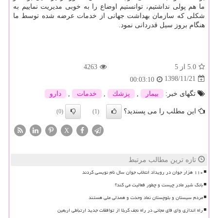
ما هم پولی نداشتیم، توانستیم اوضاع را به خوبی مدیریت نماییم به
شكلی كه سازمان بهداشت جهانی از خدمات عرضه شده توسط ما
هنگام بروز سیل قدردانی نمود.
5.0
از 5
4263
1398/11/21
00:03:10
تگهای خبر:
بیمار
,
پزشك
,
خدمات
,
دارو
این مطلب را می پسندید؟
(0)
(1)
X
تازه ترین مطالب مرتبط
۱۱۰ هزار جوان در رویداد انتخاب جوان سال نام نویسی کردند
بانک شیر مادر چیست و چطور فعالیت می کند؟
مردم سیستان و بلوچستان نماد وحدت و همدلی ملی هستند
راه اندازی وای فای مجانی در راه نجف کربلا از توافقات جدید ارتباطی اربعین