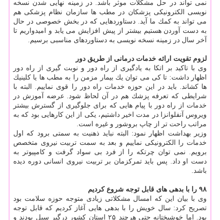
نمی تواند در حل مشكلات موثر باشد. در زمینه نهایی شدن نسخه
نویسی الكترونیكی پزشكان در مطب ها سازمان نظام پزشكی هم
می تواند به كمك ما آید. دستاوردهایی كه در بخش خصوصی در حال
به دست آوردن هستیم بیشتر از پیش افزایش می یابد و امیدواریم تا
آخر سال در زمینه نسخه نویسی به دستاوردهای مناسبی برسیم.
لزوم تقویت ارائه خدمات درمانی از طریق دور
وی با تاكید بر اتكا به یادگیری از راه دور و نوبت گیری از راه دور
اظهار داشت: تا كی می توان یك بیمار مزمن را به مطب ها یا كلینیك
ها كشاند. باید در این حوزه خدمات راه دور را قوی نماییم. البته با
شرایطی كه تعرفه پزشك هم در آن لحاظ شود. عرضه آموزش در
خدمات از راه دور با پیام هایی كه برای جلوگیری از گسترش بیشتر
ویروس آنفلوانزا در مدت اخیر داشتیم، یكی از این كارهایی بود كه به
مراتب راحت تر از چاپ بروشور و غیره است.
وزیر بهداشت اظهار نمود: البته نباید ذهنیت به سمتی برود كه اول
خدمات را الكترونیكی نماییم و بعد به سمت تربیت نیروی متخصص
برویم. نمی توان چرتكه را از فرد بی سواد گرفت و كامپیوتر به
دست او داد. پس باید تمركزمان بر تربیت نیروی انسانی دوره دیده
باشد.
۹۸ را با بدهی های قابل توجه شروع كردیم
وی با بیان این كه امسال مشكلاتی زیادی متوجه حوزه سلامت بود
تصریح كرد: سال خویش را با بدهی هایی آغاز كردیم كه قابل توجه
بود. اما خوشبختانه حتی هرچند ۲۵ استان كشور درگیر سیل بودند و