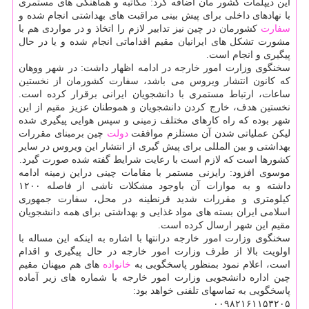
این دیپلمات كشور مان اضافه كرد: مكاتبه و هماهنگی های مستمری
با نهادهای داخلی برای پیش بینی مراقبت های بهداشتی انجام شده و
سفارت
كشورمان در چین نیز تدابیر لازم را اتخاذ و در مواردی هم با
مشورت تشكل های ایرانیان مقیم اقداماتی انجام شده و یا در حال
پیگیری و انجام است.
سخنگوی وزارت امور خارجه در ادامه اظهار داشت: در شهر ووهان
كه كانون انتشار ویروس می باشد، سفارت كشورمان از نخستین
ساعات، ارتباط مستمری با دانشجویان ایرانی برقرار كرده است.
نخستین هدف، خارج كردن دانشجویان و هموطنان عزیز مقیم از این
شهر بوده كه راه كارهای مختلف زمینی و سپس هوایی پیگیری شده
لیكن عملیاتی شدن آن مستلزم موافقت
دولت
چین برمبنای مقررات
بهداشتی و بین المللی برای پیش گیری از انتشار این ویروس در سایر
كشورها است كه لازم است با رعایت شرایط گفته شده صورت گیرد.
موسوی افزود: رایزنی مستمر با مقامات چینی دراین زمینه ادامه
داشته و به موازات آن باوجود مشكلات ناشی از فاصله ۱۲۰۰
كیلومتری و مقررات شدید قرنطینه در محل، سفارت جمهوری
اسلامی ایران بسته های مواد غذایی و بهداشتی برای همه دانشجویان
مقیم این شهر ارسال كرده است.
سخنگوی وزارت امور خارجه درانتها با اشاره به اینكه این مساله با
اولویت بالا از طرف وزارت امور خارجه در حال پیگیری و اقدام
است، اعلام نمود بمنظور پاسخگویی به
خانواده
های هم میهنان مقیم
چین اداره دانشجویی وزارت امور خارجه با شماره های زیر آماده
پاسخگویی به تماسهای تلفنی خواهد بود:
۰۰۹۸۲۱۶۱۱۵۳۲۰۵