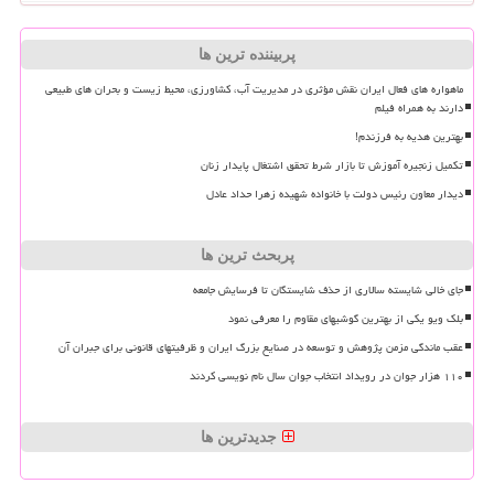
پربیننده ترین ها
ماهواره های فعال ایران نقش مؤثری در مدیریت آب، کشاورزی، محیط زیست و بحران های طبیعی
دارند به همراه فیلم
بهترین هدیه به فرزندم!
تکمیل زنجیره آموزش تا بازار شرط تحقق اشتغال پایدار زنان
دیدار معاون رئیس دولت با خانواده شهیده زهرا حداد عادل
پربحث ترین ها
جای خالی شایسته سالاری از حذف شایستگان تا فرسایش جامعه
بلک ویو یکی از بهترین گوشیهای مقاوم را معرفی نمود
عقب ماندگی مزمن پژوهش و توسعه در صنایع بزرگ ایران و ظرفیتهای قانونی برای جبران آن
۱۱۰ هزار جوان در رویداد انتخاب جوان سال نام نویسی کردند
جدیدترین ها