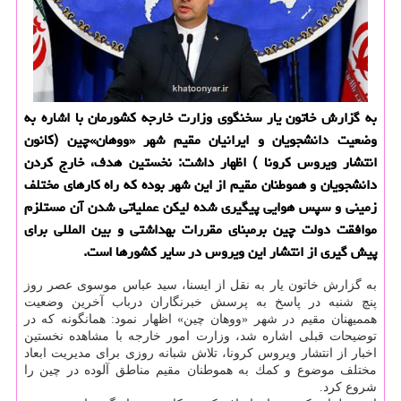
به گزارش خاتون یار سخنگوی وزارت خارجه كشورمان با اشاره به
وضعیت دانشجویان و ایرانیان مقیم شهر «ووهان»چین (كانون
انتشار ویروس كرونا ) اظهار داشت: نخستین هدف، خارج كردن
دانشجویان و هموطنان مقیم از این شهر بوده كه راه كارهای مختلف
زمینی و سپس هوایی پیگیری شده لیكن عملیاتی شدن آن مستلزم
موافقت دولت چین برمبنای مقررات بهداشتی و بین المللی برای
پیش گیری از انتشار این ویروس در سایر كشورها است.
به گزارش خاتون یار به نقل از ایسنا، سید عباس موسوی عصر روز
پنچ شنبه در پاسخ به پرسش خبرنگاران درباب آخرین وضعیت
هممیهنان مقیم در شهر «ووهان چین» اظهار نمود: همانگونه كه در
توضیحات قبلی اشاره شد، وزارت امور خارجه با مشاهده نخستین
اخبار از انتشار ویروس كرونا، تلاش شبانه روزی برای مدیریت ابعاد
مختلف موضوع و كمك به هموطنان مقیم مناطق آلوده در چین را
شروع كرد.