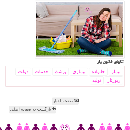
تگهای خاتون یار
بیمار
خانواده
بیماری
پزشك
خدمات
دولت
رپورتاژ
تولید
صفحه اخبار
بازگشت به صفحه اصلی