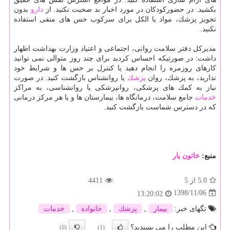
بكشید. در حضوركودكان در مورد اخبار بد صحبت نكنید. از
دارو
بدون
تجویز پزشك، مواد یا الكل برای سركوب حس های منفی استفاده
نكنید.
مدیركل دفتر سلامت روانی، اجتماعی و اعتیاد وزارت بهداشت اظهار
داشت: در صورتیكه احساس كردید برای چند روز متوالی نمی توانید
كارهای روزمره را انجام دهید یا كنترل بر حس ها و شرایط خود
ندارید، به پزشك، روان
پزشك
یا روانشناس بازگشت كنید. در صورت
نیاز به كمك های پزشكی، روانپزشكی یا روانشناسی، به مراكز
خدمات
جامع سلامت، درمانگاه ها، بیمارستان ها و یا هر مركز درمانی
كه در دسترس شماست بازگشت كنید.
منبع:
خاتون یار
5.0
از 5
4411
1398/11/06
13:20:02
تگهای خبر:
بیمار
,
پزشك
,
خانواده
,
خدمات
این مطلب را می پسندید؟
(0)
(1)