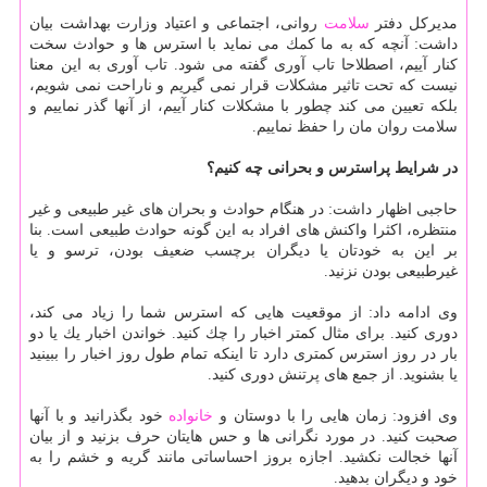
مدیركل دفتر
سلامت
روانی، اجتماعی و اعتیاد وزارت بهداشت بیان
داشت: آنچه كه به ما كمك می نماید با استرس ها و حوادث سخت
كنار آییم، اصطلاحا تاب آوری گفته می شود. تاب آوری به این معنا
نیست كه تحت تاثیر مشكلات قرار نمی گیریم و ناراحت نمی شویم،
بلكه تعیین می كند چطور با مشكلات كنار آییم، از آنها گذر نماییم و
سلامت روان مان را حفظ نماییم.
در شرایط پراسترس و بحرانی چه كنیم؟
حاجبی اظهار داشت: در هنگام حوادث و بحران های غیر طبیعی و غیر
منتظره، اكثرا واكنش های افراد به این گونه حوادث طبیعی است. بنا
بر این به خودتان یا دیگران برچسب ضعیف بودن، ترسو و یا
غیرطبیعی بودن نزنید.
وی ادامه داد: از موقعیت هایی كه استرس شما را زیاد می كند،
دوری كنید. برای مثال كمتر اخبار را چك كنید. خواندن اخبار یك یا دو
بار در روز استرس كمتری دارد تا اینكه تمام طول روز اخبار را ببینید
یا بشنوید. از جمع های پرتنش دوری كنید.
وی افزود: زمان هایی را با دوستان و
خانواده
خود بگذرانید و با آنها
صحبت كنید. در مورد نگرانی ها و حس هایتان حرف بزنید و از بیان
آنها خجالت نكشید. اجازه بروز احساساتی مانند گریه و خشم را به
خود و دیگران بدهید.