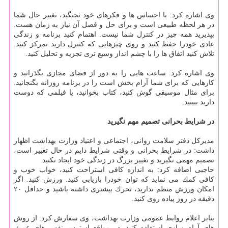
وی اشاره كرد: با احساس ها و فكرهای خود نجنگید، تغییر حال شما
در هر لحظه طبیعی است و برای حل و فصل آن نیاز به زمان هست.
بپذیرید همه چیز در كنترل شما نیست. اهتمام كنید برنامه و زندگی
عادی خودرا حفظ كنید و روی چیزهایی كه كنترل دارید تمركز كنید.
تلاش كنید اتفاق ها را با چشم انداز وسیع تری تجزیه و تحلیل كنید.
وی اشاره كرد: ساعت هایی را به دور از فضای مجازی بگذرانید و
كارهایی كه برای شما آرام بخش است را در برنامه روزانه بگنجانید.
برای مثال موسیقی گوش كنید، كتاب بخوانید، یا فیلمی كه دوست
دارید ببینید.
در شرایط بحرانی تصمیم مهم نگیرید
مدیركل دفتر سلامت روانی، اجتماعی و اعتیاد وزارت بهداشت اظهار
داشت: در شرایط بحرانی و وقتی شرایط دایم در حال تغییر است،
تصمیم مهمی نگیرید و تغییر بزرگ در زندگی خود ایجاد نكنید.
حاجبی اضافه كرد: به اندازه كافی استراحت كنید، خواب خوب و
كافی كمك می نماید كه توان خودرا بازیابی كنید. ورزش كنید. اگر
امكان ورزش منظم ندارید، تحرك بیشتری داشته باشید و حداقل ۲۰
دقیقه در روز پیاده روی كنید.
بنابر اعلام روابط عمومی وزارت بهداشت، وی سفارش كرد: از روش
های آرام سازی استفاده كنید. در مواقع استرس نفس های عمیق