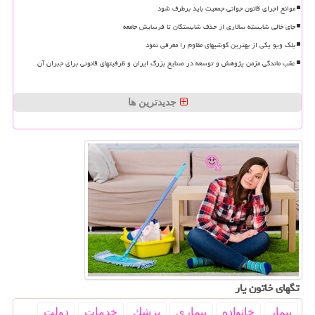
موانع اجرای قانون جوانی جمعیت باید برطرف شود
جای خالی شایسته سالاری از حذف شایستگان تا فرسایش جامعه
بلک ویو یکی از بهترین گوشیهای مقاوم را معرفی نمود
عقب ماندگی مزمن پژوهش و توسعه در صنایع بزرگ ایران و ظرفیتهای قانونی برای جبران آن
جدیدترین ها
تگهای خاتون یار
بیمار
خانواده
بیماری
پزشك
خدمات
دولت