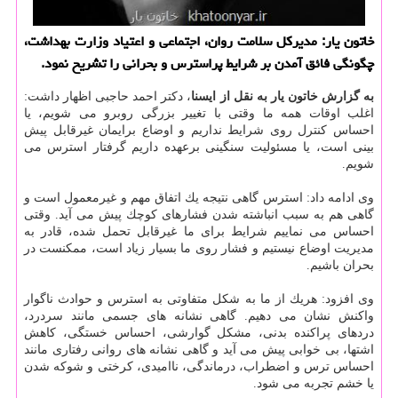
خاتون یار: مدیركل سلامت روان، اجتماعی و اعتیاد وزارت بهداشت،
چگونگی فائق آمدن بر شرایط پراسترس و بحرانی را تشریح نمود.
به گزارش خاتون یار به نقل از ایسنا
، دكتر احمد حاجبی اظهار داشت:
اغلب اوقات همه ما وقتی با تغییر بزرگی روبرو می شویم، یا
احساس كنترل روی شرایط نداریم و اوضاع برایمان غیرقابل پیش
بینی است، یا مسئولیت سنگینی برعهده داریم گرفتار استرس می
شویم.
وی ادامه داد: استرس گاهی نتیجه یك اتفاق مهم و غیرمعمول است و
گاهی هم به سبب انباشته شدن فشارهای كوچك پیش می آید. وقتی
احساس می نماییم شرایط برای ما غیرقابل تحمل شده، قادر به
مدیریت اوضاع نیستیم و فشار روی ما بسیار زیاد است، ممكنست در
بحران باشیم.
وی افزود: هریك از ما به شكل متفاوتی به استرس و حوادث ناگوار
واكنش نشان می دهیم. گاهی نشانه های جسمی مانند سردرد،
دردهای پراكنده بدنی، مشكل گوارشی، احساس خستگی، كاهش
اشتها، بی خوابی پیش می آید و گاهی نشانه های روانی رفتاری مانند
احساس ترس و اضطراب، درماندگی، ناامیدی، كرختی و شوكه شدن
یا خشم تجربه می شود.