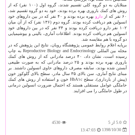
مبتلایان به دو گروه كلی تقسیم شدند، گروه اول (۱۰۰ نفر) كه از
روش های كمك باروری بهره برده بودند، خود به دو گروه تقسیم شد،
۶۰ نفر كه از
دارو
بهره برده بودند و ۴۰ نفر كه در بین داروهای خود
انسولین هم دریافت كرده بودند. گروه دوم (۱۳۶ نفر) كه از آن میان
۱۰۲ نفر دارو دریافت كرده بودند و ۳۴ نفر كه در بین داروهای خود
انسولین هم دریافت كرده بودند. اطلاعات آماری، بالینی و بیوشیمیایی
دو گروه با هم مقایسه شد.
برپایه اعلام روابط عمومی پژوهشگاه رویان، نتایج این پژوهش كه در
مجله بین المللی Reproductive Biology and Endocrinology به چاپ
رسیده است، نشان داد، ۴۰ درصد مادرانی كه از روش های كمك
باروری بهره برده بودند و ۲۵ درصد مادرانی كه به صورت طبیعی
آبستن شده بودند، سابقه مصرف داروهای حاوی انسولین داشتند. بر
مبنای نتایج آماری، سن بالای ۳۵ سال مادر، سطح بالای گلوكوز خون
(پیش از بارداری)، سطح HbA۱c خون و استفاده از روش های كمك
حاملگی عوامل مستقلی هستند كه احتمال ضرورت انسولین درمانی
در طول حاملگی را می افزایند.
5.0
از 5
4530
1398/10/30
13:47:03