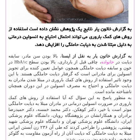
به گزارش خاتون یار نتایج یك پژوهش نشان داده است استفاده از
روش های كمك باروری می تواند احتمال احتیاج به انسولین درمانی
به دلیل مبتلا شدن به دیابت حاملگی را افزایش دهد.
به گزارش خاتون یار به نقل از ایسنا
، بالا بودن سن مادر، سابقه
دیابت در
خانواده
، چاقی قبل از بارداری، بالا بودن سطح HbA۱c در
خون و سابقه دیابت حاملگی همچون عوامل تعیین كننده برای تجویز
انسولین برای مادرانی است كه گرفتار دیابت حاملگی هستند. با این
وجود تاثیر استفاده از روش های كمك باروری در مبتلا شدن مادران به
دیابت حاملگی و احتیاج به مصرف انسولین در این دوران همچنان
ناشناخته مانده است.
به منظور پاسخ به این سؤال كه آیا استفاده از روش های كمك
باروری در ضرورت انسولین درمانی در مادران مبتلا به دیابت حاملگی
موثر است یا خیر، دكتر كوهكن، دكتر محمد خمسه، دكتر حمیدرضا
برادران و همكارانشان در پژوهشگاه رویان، دانشگاه علوم پزشكی
ایران، دانشگاه علوم پزشكی تهران و دانشگاه علوم پزشكی شهید
بهشتی، پژوهشی را طراحی كردند كه طی آن ۲۳۶ زن آبستن ایرانی
مبتلا به دیابت حاملگی كه دیابت آنان از راه آزمون مقاومت به گلوكز
تشخیص داده شده بود، بررسی شدند.