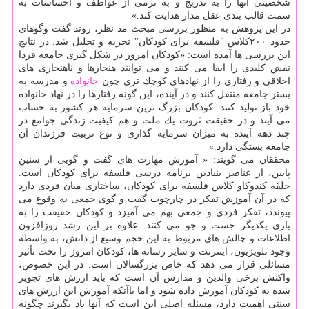
شخصیتی آنها را به تدریج و به نرمی از عواطف و احساسات به
سمت قالب بندی عقل مدار هدایت كند.»
در این پژوهش به منظور بررسی مبحث مد نظر، روند گفت وگوهای
حدود ۲۰۰كلاس "فلسفه برای كودكان" تجزیه و تحلیل شد. در نتایج
این بررسی ها آمده است: «كودكان امروز در شكل گیری جامعه فردا
نقش كلیدی را ایفا می كنند و می توانند هنجارها و ناهنجاری های
اخلاقی و رفتاری را از نهادهای كوچك تری چون
خانواده
و مدرسه به
بستر جامعه منتقل كنند و در آینده، این گونه رفتارها را در نهاد خانواده
خود باز تولید كنند. كودكان بزرگ ترین سرمایه هر كشور به حساب
می آیند و در حقیقت ثروت یك ملت و هم كیفیت زندگی جوامع در
چند دهه آینده به میزان سرمایه گذاری و نوع تربیت فرزندان آن
جامعه بستگی دارد.»
محققان می گویند: « آموزش مهارت های گفت و گویی از سنین
پایین، از عناصر بنیادین برنامه درسی فلسفه برای كودكان است.
حلقه كندوكاو كلاس فلسفه برای كودكان، ساختاری میان فردی دارد
كه در آن آموزش تفكر در چارچوب گفت و گوی جمعی به وقوع می
پیوندد، تفكر فردی و جمعی بهم می آمیزد و كودكان حقیقت را به
یاری یكدیگر جست و جو می كنند. علاوه بر این رشد روزافزون
اطلاعات و چالش های مربوط به این حجم وسیع از دانش، به واسطه
وجود تلویزیون، اینترنت و سایر رسانه ها، كودكان امروز را تحت تأثیر
مسائلی قرار می دهد كه خاص بزرگسالان است. در این خصوص،
واكنش برخی والدین و مدارس آن است كه باید ارزش های تجویز
شده به كودكان آموزش داده شود و اما باآنكه آموزش این ارزش های
سنتی اهمیت دارد، مسئله اصلی این است كه آنها یاد بگیرند چگونه