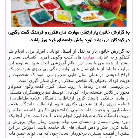
به گزارش خاتون یار ارتقای مهارت های فكری و فرهنگ گفت وگویی
در كودكان می تواند نوید بخش جامعه ای خِرد ورز باشد.
به گزارش خاتون یار به نقل از ایسنا،
توانایی افراد برای انجام یك
گفتگو و به عبارتی
مهارت
های گفت وگویی امری اكتسابی است و
بیشتر از همه می بایست در نظام آموزشی ایجاد شود. شالوده این
مهارت ها باید از همان سال های اولیه زندگی پی ریزی شود، چونكه
فراخ اندیشی در همان سال هایی شروع می شود كه شخصیت و
هویت كودك، بعنوان یك شخص متفكر در حال شكل گیری است.
در پژوهشی كه در ارتباط با "روند شكل گیری گفت وگوی كندوكاو
محور در كلاس فلسفه برای كودكان" توسط تیم پژوهشگران متشكل
از هادی خانیكی (استاد گروه ارتباطات دانشگاه علامه طباطبایی)،
فاطمه نوری راد (دانشجوی دكتری علوم ارتباطات دانشگاه علامه
طباطبایی) و وحیده شاه حسینی (دانشجوی دكتری فلسفه تعلیم و
تربیت دانشگاه علامه طباطبایی) انجام شده، آمده است: « از آنجائیكه
دوره پیش دبستان و دبستان می تواند بهترین زمان برای پرورش و
آماده كردن فكر و ذهن انسان های یك جامعه باشد، آموزش در این
سنین از اهمیت بیشتری برخوردار است؛ چون كه می تواند خمیر مایه