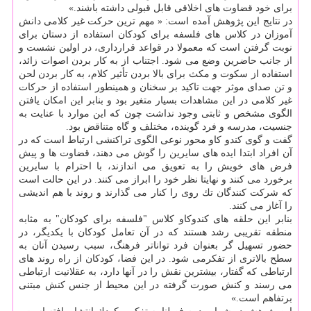
برای خود قضاوت های اخلاقی قابل قبولی داشته باشند.»
در نتایج این پژوهش آمده است: « مهم ترین حركت غیر كلامی دانش
آموزان در كلاس های فلسفه برای كودكان استفاده از دستان برای
نوبت گرفتن است كه معمولا در قواعد قرارداری، در اولین نشست و
از جانب حاضرین وضع می شود. اجتناب از به كار بردن اصوات زائد،
استفاده از سكوت و مكث برای بالا بردن تأثیر كلام، به كار بردن لحن
و تن صدای موثر جهت تاكید بر سخنان و همینطور استفاده از حركات
غیر كلامی در این مشاهدات بسیار متغیر بود و بنابر این امكان یافتن
الگوی مشخص و ثابتی وجود نداشت چون كه این موارد با عنایت به
جنسیت، مدرسه و فرد گوینده، مختلف و گاه متناقض بود.
گفت و گوی كندو كاو محور نوعی الگوی تراكنشی ارتباط است كه در
آن افراد ابتدا ایده های سایرین را گوش می دهند، قضاوت ها و پیش
فرض های خویش را به تعویق می اندازند، با احترام با سایرین
برخورد می كنند و نهایتا نظر خود را ابراز می كنند. در این حالت است
كه شركت كنندگان تك روی را كنار می گذارند و روند با هم اندیشی
را آغاز می كنند.
بنابر این حلقه های كندوكاو كلاس "فلسفه برای كودكان" به مثابه
منطقه تقریبی رشد هستند كه در آن تعامل كودكان با یكدیگر، در
حضور تسهیل گر بعنوان فرد تواناتر فرهنگ، سبب رسیدن آنان به
سطح بالاتری از تفكرمی شود. در این فضا، كودكان از راه روند های
ارتباطی كه گفتار، بیشترین نقش را در آنها دارد، به عقلانیت ارتباطی
می رسند و كنش صورت گرفته در این محیط از جنس كنش مبتنی
برتفاهم است.»