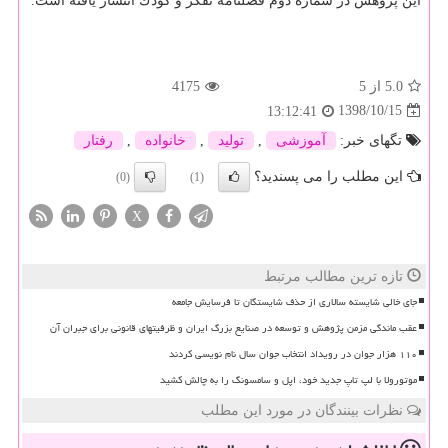
این پژوهش در شماره دوم فصلنامه تفكر و كودك انتشار یافته است.
5.0
از 5
4175
1398/10/15
13:12:41
تگهای خبر:
آموزشی
,
تولید
,
خانواده
,
رفتار
این مطلب را می پسندید؟
(0)
(1)
X
تازه ترین مطالب مرتبط
جای خالی شایسته سالاری از حذف شایستگان تا فرسایش جامعه
عقب ماندگی مزمن پژوهش و توسعه در صنایع بزرگ ایران و ظرفیتهای قانونی برای جبران آن
۱۱۰ هزار جوان در رویداد انتخاب جوان سال نام نویسی کردند
موتورولا با لپ تاپ جدید خود، اپل و سامسونگ را به چالش کشید
نظرات بینندگان در مورد این مطلب