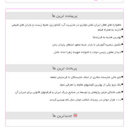
پربیننده ترین ها
ماهواره های فعال ایران نقش مؤثری در مدیریت آب، کشاورزی، محیط زیست و بحران های طبیعی
دارند به همراه فیلم
بهترین هدیه به فرزندم!
تکمیل زنجیره آموزش تا بازار شرط تحقق اشتغال پایدار زنان
دیدار معاون رئیس دولت با خانواده شهیده زهرا حداد عادل
پربحث ترین ها
جای خالی شایسته سالاری از حذف شایستگان تا فرسایش جامعه
بلک ویو یکی از بهترین گوشیهای مقاوم را معرفی نمود
عقب ماندگی مزمن پژوهش و توسعه در صنایع بزرگ ایران و ظرفیتهای قانونی برای جبران آن
۱۱۰ هزار جوان در رویداد انتخاب جوان سال نام نویسی کردند
جدیدترین ها