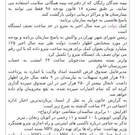
بیمه شدگان رایگان كه از دفترچه بیمه همگانی سلامت استفاده می
نمایند، بر طبق تبصره ۱۷ قانون بودجه ۹۸ فقط می توانند به
بیمارستان ها و مراكز درمانی دولتی بازگشت كنند.
پاسخ هاشمی به جوابیه سازمان برنامه:
كمك
دولت
در سه سال اخیر به مترو در حد ساخت نصف ایستگاه
است
رئیس شورای شهر تهران در واكنش به پاسخ سازمان برنامه و بودجه
در مورد سخنانش اظهار داشت: دولت طی سه سال اخیر ۱۲۵
میلیارد تومان بعنوان كمك برای هزینه ساخت مترو داده كه با این رقم
می توان نصف یك ایستگاه مترو را تكمیل كرد.
واریز بسته معیشتی مددجویان ساعت ۲۴ امشب به حساب
سرپرستان خانوار
مدیرعامل صندوق قرض الحسنه امداد ولایت با اشاره به پرداخت
۲۸۰ هزار فقره تسهیلات به نیازمندان در ۹ ماهه سال جاری اظهار
داشت: تابحال بیشتر از ۲۵۰ هزار خیر در این صندوق سپرده گذاری
كرده اند كه تمام اعتبارات سپرده شده، به نفع محرومان وام داده
خواهد شد.
به گزارش خاتون یار به نقل از ایسنا، پربازدیدترین اخبار اداره
اجتماعی در ۲۴ ساعت گذشته به شرح زیر است:
افزایش ۱۰ برابری سالمندان متقاضی «وام ازدواج»
واژگونی اتوبوس با ۱۰ كشته و ۱۱ زخمی در اتوبان زنجان ـ تبریز
تذكر به حناچی درباره تاكسی های اینترنتی و راه اندازی مترو هشتگرد
وزیر بهداشت: تمام راه ها برای تهیه داروی MPS بسته است
شرایط خطرناك برای ۳۳۵ بیمار MPS / سكوت WHO دربرابر نامه