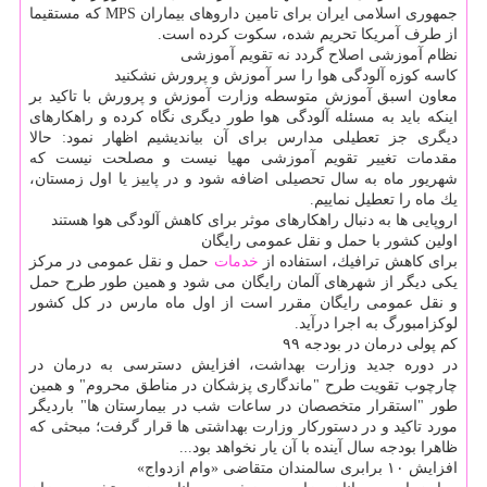
جمهوری اسلامی ایران برای تامین داروهای بیماران MPS كه مستقیما
از طرف آمریكا تحریم شده، سكوت كرده است.
نظام آموزشی اصلاح گردد نه تقویم آموزشی
كاسه كوزه آلودگی هوا را سر آموزش و پرورش نشكنید
معاون اسبق آموزش متوسطه وزارت آموزش و پرورش با تاكید بر
اینكه باید به مسئله آلودگی هوا طور دیگری نگاه كرده و راهكارهای
دیگری جز تعطیلی مدارس برای آن بیاندیشیم اظهار نمود: حالا
مقدمات تغییر تقویم آموزشی مهیا نیست و مصلحت نیست كه
شهریور ماه به سال تحصیلی اضافه شود و در پاییز یا اول زمستان،
یك ماه را تعطیل نماییم.
اروپایی ها به دنبال راهكارهای موثر برای كاهش آلودگی هوا هستند
اولین كشور با حمل و نقل عمومی رایگان
برای كاهش ترافیك، استفاده از
خدمات
حمل و نقل عمومی در مركز
یكی دیگر از شهرهای آلمان رایگان می شود و همین طور طرح حمل
و نقل عمومی رایگان مقرر است از اول ماه مارس در كل كشور
لوكزامبورگ به اجرا درآید.
كم پولی درمان در بودجه ۹۹
در دوره جدید وزارت بهداشت، افزایش دسترسی به درمان در
چارچوب تقویت طرح "ماندگاری پزشكان در مناطق محروم" و همین
طور "استقرار متخصصان در ساعات شب در بیمارستان ها" باردیگر
مورد تاكید و در دستوركار وزارت بهداشتی ها قرار گرفت؛ مبحثی كه
ظاهرا بودجه سال آینده با آن یار نخواهد بود...
افزایش ۱۰ برابری سالمندان متقاضی «وام ازدواج»