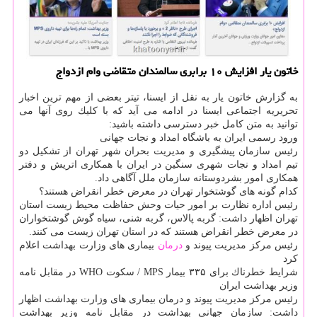
خاتون یار افزایش ۱۰ برابری سالمندان متقاضی وام ازدواج
به گزارش خاتون یار به نقل از ایسنا، تیتر بعضی از مهم ترین اخبار
تحریریه اجتماعی ایسنا در ادامه می آید كه با كلیك روی آنها می
توانید به متن كامل خبر دسترسی داشته باشید:
ورود رسمی ایران به باشگاه امداد و نجات جهانی
رئیس سازمان پیشگیری و مدیریت بحران شهر تهران از تشكیل دو
تیم امداد و نجات شهری سنگین در ایران با همكاری اتریش و دفتر
همكاری امور بشردوستانه سازمان ملل آگاهی داد.
كدام گونه های گوشتخوار تهران در معرض خطر انقراض هستند؟
رئیس اداره نظارت بر امور حیات وحش حفاظت محیط زیست استان
تهران اظهار داشت: گربه پالاس، گربه شنی، سیاه گوش گوشتخواران
در معرض خطر انقراض هستند كه در استان تهران زیست می كنند.
رئیس مركز مدیریت پیوند و
درمان
بیماری های وزارت بهداشت اعلام
كرد
شرایط خطرناك برای ۳۳۵ بیمار MPS / سكوت WHO در مقابل نامه
وزیر بهداشت ایران
رئیس مركز مدیریت پیوند و درمان بیماری های وزارت بهداشت اظهار
داشت: سازمان جهانی بهداشت در مقابل نامه وزیر بهداشت