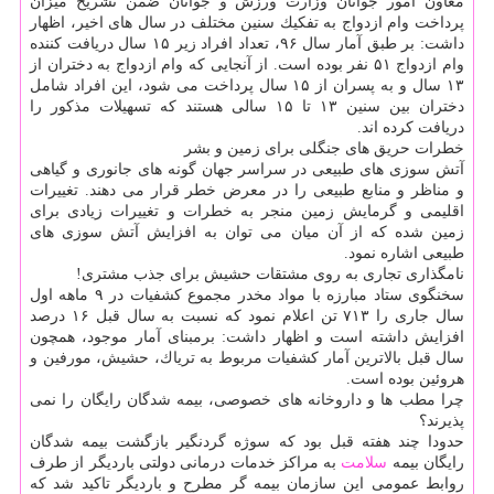
معاون امور جوانان وزارت ورزش و جوانان ضمن تشریح میزان
پرداخت وام ازدواج به تفكیك سنین مختلف در سال های اخیر، اظهار
داشت: بر طبق آمار سال ۹۶، تعداد افراد زیر ۱۵ سال دریافت كننده
وام ازدواج ۵۱ نفر بوده است. از آنجایی كه وام ازدواج به دختران از
۱۳ سال و به پسران از ۱۵ سال پرداخت می شود، این افراد شامل
دختران بین سنین ۱۳ تا ۱۵ سالی هستند كه تسهیلات مذكور را
دریافت كرده اند.
خطرات حریق های جنگلی برای زمین و بشر
آتش سوزی های طبیعی در سراسر جهان گونه های جانوری و گیاهی
و مناظر و منابع طبیعی را در معرض خطر قرار می دهند. تغییرات
اقلیمی و گرمایش زمین منجر به خطرات و تغییرات زیادی برای
زمین شده كه از آن میان می توان به افزایش آتش سوزی های
طبیعی اشاره نمود.
نامگذاری تجاری به روی مشتقات حشیش برای جذب مشتری!
سخنگوی ستاد مبارزه با مواد مخدر مجموع كشفیات در ۹ ماهه اول
سال جاری را ۷۱۳ تن اعلام نمود كه نسبت به سال قبل ۱۶ درصد
افزایش داشته است و اظهار داشت: برمبنای آمار موجود، همچون
سال قبل بالاترین آمار كشفیات مربوط به تریاك، حشیش، مورفین و
هروئین بوده است.
چرا مطب ها و داروخانه های خصوصی، بیمه شدگان رایگان را نمی
پذیرند؟
حدودا چند هفته قبل بود كه سوژه گردنگیر بازگشت بیمه شدگان
رایگان بیمه
سلامت
به مراكز خدمات درمانی دولتی باردیگر از طرف
روابط عمومی این سازمان بیمه گر مطرح و باردیگر تاكید شد كه