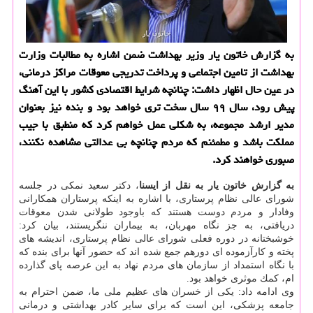
به گزارش خاتون یار وزیر بهداشت ضمن اشاره به مطالبات وزارت
بهداشت از تامین اجتماعی و پرداخت تدریجی معوقات مراكز درمانی،
در عین حال اظهار داشت: چنانچه شرایط اقتصادی كشور با این آهنگ
پیش رود، سال ۹۹ سال سخت تری خواهد بود و بنده نیز بعنوان
مدیر ارشد مجموعه، به شكلی عمل خواهم كرد كه منطبق با جیب
مملكت باشد و مطمئنم كه مردم چنانچه بی عدالتی مشاهده نكنند،
صبوری خواهند كرد.
به گزارش خاتون یار به نقل از ایسنا
، دكتر سعید نمكی در جلسه
شورای عالی نظام پرستاری، با اشاره به اینكه پرستاران همكارانی
وفادار و مردم دوست هستند كه باوجود طولانی شدن معوقات
دریافتی، به جز نگاه مهربان، به بیماران ننگریستند، بیان كرد:
خوشبختانه در دوره فعلی شورای عالی نظام پرستاری، اندیشه های
پخته و كارآزموده ای دورهم جمع شده اند كه حضور آنها برای بنده كه
با نگاه استمداد از سازمان های مردم نهاد به این عرصه پای گذارده
ام، كمك موثری خواهد بود.
وی ادامه داد: یكی از خسران های عظیم ملی ما، ضمن احترام به
جامعه پزشكی، این است كه برای سایر كادر بهداشتی و درمانی