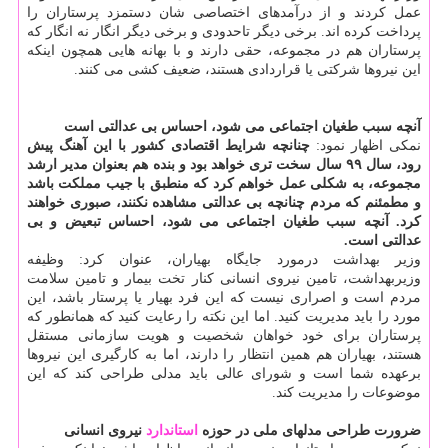
عمل كردند و از درآمدهای اختصاصی شان دستمزد پرستاران را
پرداخت كرده اند. برخی دیگر تاحدودی و برخی دیگر انگار نه انگار كه
پرستاران هم در مجموعه، حقی دارند و با بهانه هایی همچون اینكه
این نیروها شركتی یا قراردادی هستند، ضعیف كشی می كنند.
آنچه سبب طغیان اجتماعی می شود، احساس بی عدالتی است
نمكی اظهار نمود:
چنانچه شرایط اقتصادی كشور با این آهنگ پیش
رود، سال ۹۹ سال سخت تری خواهد بود و بنده هم بعنوان مدیر ارشد
مجموعه، به شكلی عمل خواهم كرد كه منطبق با جیب مملكت باشد
و مطمئنم كه مردم چنانچه بی عدالتی مشاهده نكنند، صبوری خواهند
كرد. آنچه سبب طغیان اجتماعی می شود، احساس تبعیض و بی
عدالتی است.
وزیر بهداشت درمورد جایگاه بهیاران، عنوان كرد: وظیفه
وزیربهداشت، تامین نیروی انسانی كنار تخت بیمار و تامین سلامت
مردم است و اصراری نیست كه این فرد بهیار یا پرستار باشد، این
مورد را باید مدیریت كنید. اما این نكته را رعایت كنید كه همانطور كه
پرستاران برای خود خواهان شخصیت و هویت سازمانی مستقل
هستند، بهیاران هم همین انتظار را دارند، اما به كارگیری این نیروها
برعهده شما است و شورای عالی باید مدلی طراحی كند كه این
موضوعات را مدیریت كند.
ضرورت طراحی مدلهای ملی در حوزه
استاندارد
نیروی انسانی