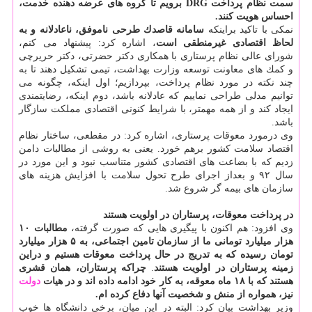
سمت نظام پرداخت DRG برویم تا گروه های عرضه دهنده خدمت،
احساس هویت كنند.
نمكی با تاكید براینكه
سامانه قاصدك طرحی ناموفق، ناعادلانه و به
لحاظ اقتصادی غیرمنطقی است
، اشاره كرد: پیشنهاد می كنم،
شورای عالی نظام پرستاری با همكاری دكتر حضرتی، دكتر حریرچی
و كمك های معاونت توسعه وزارت بهداشت، تیمی تشكیل دهند تا به
چند نكته در مورد نظام پرداخت، بپردازیم؛ اول اینكه، چگونه می
توانیم مدلی طراحی نماییم كه عادلانه باشد، دوم اینكه، رضایتمندی
ایجاد كند و از همه مهمتر، با شرایط كنونی اقتصادی مملكت سازگار
باشد.
وی درمورد معوقات پرستاری، اشاره كرد: در مقطعی، ساختار نظام
اقتصاد سلامت كشور برهم خورد. یعنی به روشی از مطالبات دامن
زدیم كه با بضاعت های اقتصادی كشور متناسب نبود و این مورد در
سال ۹۲ و بعداز اجرای طرح تحول سلامت با افزایش هزینه های
سازمان های بیمه گر شروع شد.
در پرداخت معوقات، پرستاران در اولویت هستند
وی افزود: هم اكنون با پیگیری هایی كه صورت گرفته،
مطالبات ۱۰
هزار میلیارد تومانی ما از سازمان تامین اجتماعی، به ۵ هزار میلیارد
تومان رسیده كه به تدریج در حال پرداخت معوقات هستیم و دراین
زمینه پرستاران در اولویت هستند
.
چراكه پرستاران، همان قشری
هستند كه با ۱۸ ماه معوقه، به كار خود ادامه داده اند و در هیات
دولت
نیز، همواره از منش و شخصیت آنها دفاع كرده ام.
وزیر بهداشت بیان كرد: البته در این میان، برخی دانشگاه ها خوب