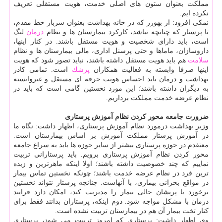
مملكت بعنوان ستون های اصلی خدمت، هویت مستقلی تعریف
نكرده ایم.
نمكی افزود: از بهورز كه در خانه بهداشت بعنوان سرباز خط مقدم،
تا پرستار كه چنانچه نباشد، كاركرد بیمارستان ها و نظام
درمان
لنگ
است، باید دارای شخصیت و هویت مستقل باشند. در كنار اینها،
داروسازان، ماماها و حتی پرسنل اداری، مالی بیمارستان ها و نظام
سلامت
هم باید هویت مستقل داشته باشند، نباید تصور شود كه هویت
اینها صرفا وابسته به فعالیت همكاران
پزشك
است. تمامی كادر
بهداشت و درمان باید احساس هویت حرفه ای مستقل و غیروابسته
به دیگران داشته باشند؛ این مورد نخستین گامی است كه باید در
نظام عرضه خدمت مملكت برداریم.
ضرورت جامعه محور كردن نظام آموزش پرستاری
وزیر بهداشت درمورد نظام آموزش پرستاری، اظهار داشت: نگاه ما
در آموزش پرستار مملكت آموزش بر اساس بیمارستان است.
معتقدم در حوزه پرستاری بیشتر از سایر حوزه ها باید به سراغ جامعه
محور كردن نظام آموزش پرستاری برویم. باید پرستارانی تربیت
نماییم كه چند خصوصیت داشته باشند؛ اولا اینكه ماهرترین و زبده
ترین فرد در نظام عرضه خدمت باشند؛ چونكه نخستین تماس بیمار
در مواقع بحرانی بیماری، با آنهاست. چنانچه پرستار نتواند نخستین
برخورد با پریشان حالی بیمار را مدیریت كند، امكان دارد فرایند
درمان با مشكل مواجه شود. دوم اینكه، پرستاران بدانند فقط برای
كنار تخت بیمار آن هم در بیمارستان تربیت نشده است.
وی اظهار داشت: پرستاری كه امروز تربیت می شود، پرستاری