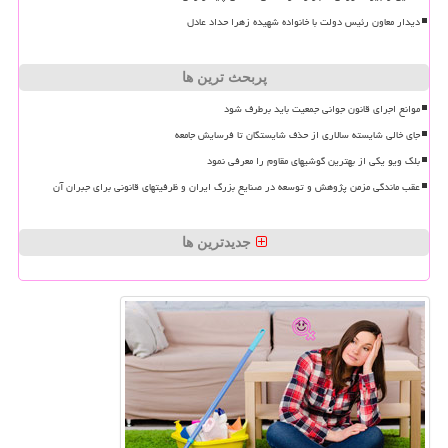
دیدار معاون رئیس دولت با خانواده شهیده زهرا حداد عادل
پربحث ترین ها
موانع اجرای قانون جوانی جمعیت باید برطرف شود
جای خالی شایسته سالاری از حذف شایستگان تا فرسایش جامعه
بلک ویو یکی از بهترین گوشیهای مقاوم را معرفی نمود
عقب ماندگی مزمن پژوهش و توسعه در صنایع بزرگ ایران و ظرفیتهای قانونی برای جبران آن
جدیدترین ها