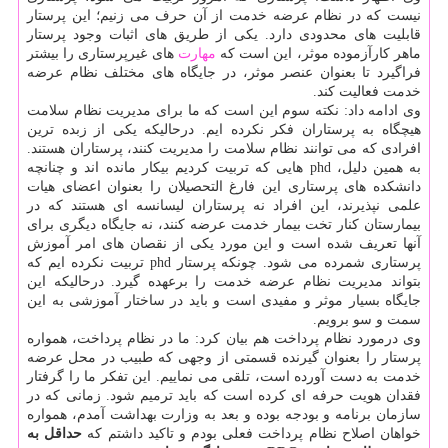
نیست كه در نظام عرضه خدمت از آن حرف می زنیم؛ این پرستار
قابلیت های محدودی دارد. یكی از طریق های اثبات وجود پرستار
ماهر كارآزموده موثر، این است كه
مهارت
های غیرپرستاری را بیشتر
فراگیرد تا بعنوان عنصر موثر، در جایگاه های مختلف نظام عرضه
خدمت فعالیت كند.
وی ادامه داد: نكته سوم این است كه ما برای مدیریت نظام سلامت
هیچگاه به پرستاران فكر نكرده ایم. درحالیكه یكی از زبده ترین
افرادی كه می توانند نظام سلامت را مدیریت كنند، پرستاران هستند.
به همین دلیل، phd هایی كه تربیت كردیم بیكار مانده اند و چنانچه
دانشكده های پرستاری این فارغ التحصیلان را بعنوان اعضای هیات
علمی نپذیرند، این افراد نه پرستاران لیسانسه ای هستند كه در
بیمارستان كنار تخت بیمار خدمت عرضه كنند، نه جایگاه دیگری برای
آنها تعریف شده است و این مورد یكی از نقصان های امر آموزش
پرستاری شمرده می شود. چونكه پرستار phd تربیت نكرده ایم كه
بتواند مدیریت نظام عرضه خدمت را برعهده گیرد. درحالیكه این
جایگاه بسیار موثر و مفیدی است و باید در ساختار آموزشی به این
سمت و سو برویم.
وی درمورد نظام پرداخت هم بیان كرد: ما در نظام پرداخت، همواره
پرستار را بعنوان گیرنده قسمتی از وجهی كه طبیب در محل عرضه
خدمت به دست آورده است، تلقی می نماییم. این تفكر ما را گرفتار
فقدان هویت حرفه ای كرده است كه باید ترمیم شود. زمانی كه در
سازمان برنامه و بودجه بوده و بعد به وزارت بهداشت آمدم، همواره
خواهان اصلاح نظام پرداخت فعلی بودم و تاكید داشتم كه
حداقل به