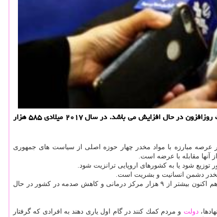
به گزارش خاتون یار دبیركل ستاد مبارزه با مواد مخدر اظهار داشت: برپایه گزارش جهانی مواد مخدر، اختلالات ناشی از مصرف مواد مخدر به صورت روزافزون در حال افزایش می باشد. در سال ۲۰۱۷ میلادی ۵۸۵ هزار
در عرصه مبارزه با مواد مخدر چهار حوزه اصلی از سیاست های جمهوری
ز آنها مقابله با عرضه است.
ر توزیع شود یا به كشورهای اروپایی ترانزیت شود.
دبیركل ستاد مبارزه با مواد مخدر افزود: حوزه بعدی درمان است. معتقدیم آنهایی كه گرفتار شدند باید درمان شوند تا بتوانند به چرخه زندگی بازگردند. هم اكنون بیشتر از ۹ هزار مركز درمانی و كاهش صدمه در كشور در حال
ادها،
دولت
و مردم كمك كنند در گام اول یاری دهند به افرادی كه گرفتار