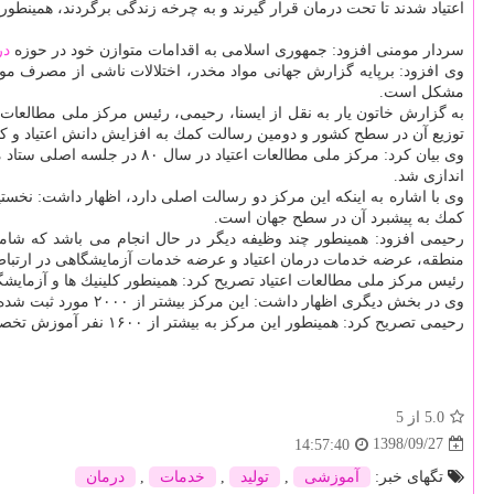
اعتیاد شدند تا تحت درمان قرار گیرند و به چرخه زندگی برگردند، همینطور ا
سردار مومنی افزود: جمهوری اسلامی به اقدامات متوازن خود در حوزه
در
مشكل است.
به گزارش خاتون یار به نقل از ایسنا، رحیمی، رئیس مركز ملی مطالعات ا
توزیع آن در سطح كشور و دومین رسالت كمك به افزایش دانش اعتیاد و ك
اندازی شد.
وی با اشاره به اینكه این مركز دو رسالت اصلی دارد، اظهار داشت: نخست
كمك به پیشبرد آن در سطح جهان است.
رحیمی افزود: همینطور چند وظیفه دیگر در حال انجام می باشد كه شامل 
منطقه، عرضه خدمات درمان اعتیاد و عرضه خدمات آزمایشگاهی در ارتباط 
رئیس مركز ملی مطالعات اعتیاد تصریح كرد: همینطور كلینیك ها و آزمایش
وی در بخش دیگری اظهار داشت: این مركز بیشتر از ۲۰۰۰ مورد ثبت شده معتادان را به صورت محرمانه دارد.
رحیمی تصریح كرد: همینطور این مركز به بیشتر از ۱۶۰۰ نفر آموزش تخصصی عرضه كرده است.
5.0
از 5
1398/09/27
14:57:40
تگهای خبر:
آموزشی
,
تولید
,
خدمات
,
درمان