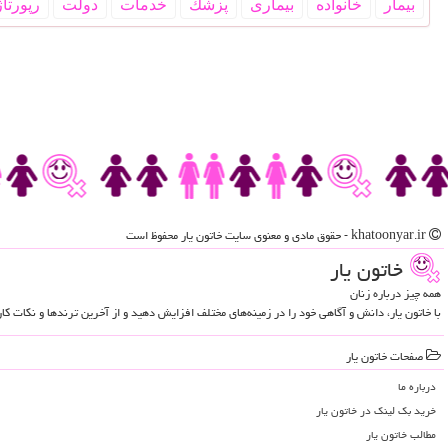
بیمار
خانواده
بیماری
پزشك
خدمات
دولت
رپورتاژ
khatoonyar.ir - حقوق مادی و معنوی سایت خاتون یار محفوظ است
خاتون یار
همه چیز درباره زنان
با خاتون یار، دانش و آگاهی خود را در زمینه‌های مختلف افزایش دهید و از آخرین ترندها و نکات ک
صفحات خاتون یار
درباره ما
خرید بک لینک در خاتون یار
مطالب خاتون یار