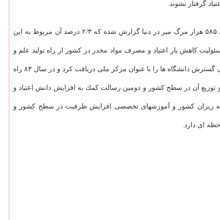
یاد گرفتار نشوند.
وی افزود: برپایه گزارش جهانی مواد مخدر، اختلالات ناشی از مصرف مواد مخدر به صورت روزافزون در حال افزایش می باشد. در سال ۲۰۱۷ میلادی ۵۸۵ هزار مرگ میر در دنیا گزارش شده كه ۲/۳ درصد آن مربوط به این
ئولیت كاهش بار اعتیاد و مصرف مواد مخدر در كشور از راه تولید علم و
وی بیان كرد: مركز ملی مطالعات اعتیاد در سال ۸۰ در جلسه اصلی ستاد مبارزه با مواد مخدر با حضور رئیس جمهور به تصویب رسید و مصوبه شورایعالی گسترش دانشگاه ها را با عنوان مركز ملی دریافت كرد و در سال ۸۳ راه
 و توزیع آن در سطح كشور و دومین رسالت كمك به افزایش دانش اعتیاد و
نامه ریزان كشور و آموزشهای تخصصی افزایش ظرفیت در سطح كشور و
حظه ای دارد.