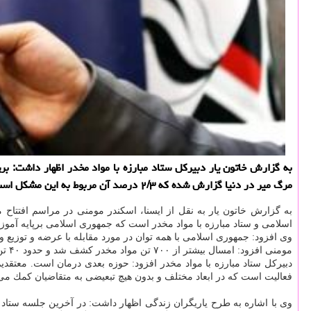
مرگ میر در دنیا گزارش شده كه ۲/۳ درصد آن مربوط به این مشكل است.
به گزارش خاتون یار به نقل از ایسنا، اسكندر مومنی در مراسم افتتا
اسلامی و ستاد مبارزه با مواد مخدر است كه جمهوری اسلامی برپایه آموزه ه
وی افزود: جمهوری اسلامی با همه توان در مورد مقابله با عرضه و توزیع و 
مومنی افزود: امسال بیشتر از ۷۰۰ تن مواد مخدر كشف شد و حدود ۴۰ تن از آنها هرویین و مورفین بود كه مقصد عمده آن كشورهای اروپایی بود. مواد مخدر دشمن انسانیت و بشریت است.
فعالیت است كه در ابعاد مختلف و بدون هیچ تبعیضی به متقاضیان كمك می 
وی با اشاره به طرح یاریگران زندگی اظهار داشت: در آخرین جلسه ستاد 