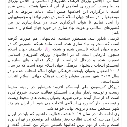
اسلامی، اجلاس وزرای فرهنگ كشورهای اسلامی و اجلاس وزرای
محیط زیست كشورهای اسلامی از این اجلاسها هستند. سعی شده
است با برگزاری این اجلاسها ضمن اینكه ادبیات مربوط به این
موضوعها را در سطح جهان اسلام گسترش دهیم نهادها و مجموعههایی
را ایجاد نماییم تا بتواند اثرگذاری جدی در هنجارسازی در بین
كشورهای اسلامی و تقویت نهاد سازی در حوزه جهان اسلام را داشته
باشد.
كریمی یاداور شد: همینطور سلسله فعالیتهایی هم صورت گرفته
است كه منجر به نهاد سازی شده است مانند شبكه مشورتی كه در
حوزه جهان اسلام تاسیس شده و شبكه
زنان
دانشمند جهان اسلام
همچون كارهایی است كه در اجلاسهای وزرای كشورهای اسلامی
تصویب شده و درحال اجراست. از دیگر فعالیت های سازمان
آیسسكو انتخاب پایتختهای فرهنگی جهان اسلام بوده است كه در سال
۲۰۰۶ اصفهان بعنوان پایتخت فرهنگی جهان اسلام انتخاب شده و در
سال ۲۰۱۷ شهر مشهد بعنوان پایتخت فرهنگ جهانی اسلام انتخاب
شده است.
دبیركل كمیسیون ملی آیسسكو افزود: همینطور در زمینه محیط
زیست و توسعه پایدار سازمان آیسسكو فعالیت جدیدی شروع كرده
است كه از سال آینده برخی شهرها بعنوان پایتخت های محیط زیست
و توسعه پایدار كشورهای اسلامی انتخاب می شود. از ایران هم چند
شهر مشخص شده و بزودی نهایی خواهد شد.
وی ادامه داد: در سال ۲۰۱۹ هشت فعالیت داشتیم كه باید در ایران
اجرا می شد كه تحت نظارت دفتر منطقه ای یونسكو در تهران بوده
است و یكی از مهم ترین فعالیتها تاسیس مركز بین المللی گفت و