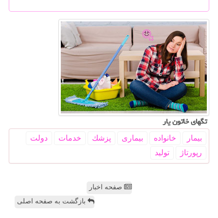
تگهای خاتون یار
بیمار
خانواده
بیماری
پزشك
خدمات
دولت
رپورتاژ
تولید
صفحه اخبار
بازگشت به صفحه اصلی