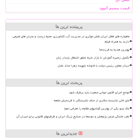
قیمت بیسیم کنوود
پربیننده ترین ها
ماهواره های فعال ایران نقش مؤثری در مدیریت آب، کشاورزی، محیط زیست و بحران های طبیعی
دارند به همراه فیلم
بهترین هدیه به فرزندم!
تکمیل زنجیره آموزش تا بازار شرط تحقق اشتغال پایدار زنان
دیدار معاون رئیس دولت با خانواده شهیده زهرا حداد عادل
پربحث ترین ها
موانع اجرای قانون جوانی جمعیت باید برطرف شود
جای خالی شایسته سالاری از حذف شایستگان تا فرسایش جامعه
بلک ویو یکی از بهترین گوشیهای مقاوم را معرفی نمود
عقب ماندگی مزمن پژوهش و توسعه در صنایع بزرگ ایران و ظرفیتهای قانونی برای جبران آن
جدیدترین ها