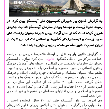
به گزارش خاتون یار دبیركل كمیسیون ملی آیسسكو بیان كرد: در
زمینه محیط زیست و توسعه پایدار سازمان آیسسكو فعالیت جدیدی
شروع كرده است كه از سال آینده برخی شهرها بعنوان پایتخت های
محیط زیست و توسعه پایدار كشورهای اسلامی انتخاب می شود. از
ایران هم چند شهر مشخص شده و بزودی نهایی خواهد شد.
به گزارش خاتون یار به نقل از ایسنا،
غلامرضا كریمی در مراسم
افتتاحیه مركز بین المللی گفتگوی
خانواده
بیان كرد: سازمان آیسسكو
بعنوان یك سازمان تخصصی بین المللی در حیطه های آموزش فرهنگ
و فنون انسانی در حوزه كشورهای اسلامی با هدف برقراری و تقویت
تفاهم میان ملتهای مسلمان و شناساندن چهره واقعی اسلام و فرهنگ
اسلامی به جهان و ترویج بحث گفتگو میان تمدنها فرهنگ ها و مذاهب
شكل گرفته است. طی ۴۰ سالی كه از فعالیت این سازمان می
گذرد بیشتر از ۴۰۰۰ فعالیت آموزشی، كارگاهی و كنفرانسی در درون
كشورهای اسلامی و میان اقلیتهای مسلمان در كشورهای غیر اسلامی
اجرا شده است.
وی افزود: سازمان آیسسكو طی این ۴۰ سال كوشیده است تا
اجلاسهایی را برگزار كند بعنوان مثال اجلاس وزرای علوم كشورهای