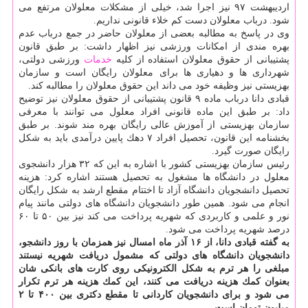
اردیبهشت ۹۷ نیز اجرا شد، خیلی از مشكلات معلولان مرتفع می
شود. درباب معلولان دست كم خلاء قانونی نداریم.
وی در پاسخ به مطالبه بعضی از معلولان حاضر در جمع درباب عدم
بهره مندی از امكانات ورزشی نیز اظهار داشت: بر طبق قانون
پشتیبانی از حقوق معلولان استفاده از كلیه
خدمات
ورزشی دولتی،
شهرداری ها و دهیاری ها برای معلولان رایگان است و سازمان
بهزیستی نیز وظیفه خود می داند این حقوق معلولان را مطالبه كند.
قبادی دانا درباب ماده ۹ قانون پشتیبانی از حقوق معلولان نیز توضیح
داد: بر طبق این ماده قانونی افراد معلول می توانند با معرفی
سازمان بهزیستی از آموزش عالی رایگان بهره مند شوند. بر طبق
بخشنامه این قانون، تحصیل افراد ۷ دهك پایین درآمدی باید به شكل
رایگان صورت گیرد.
رئیس سازمان بهزیستی كشور با اشاره به این كه ۳۲ هزار دانشجوی
معلول در دانشگاه ها مشغول به تحصیل هستند اشاره كرد: هزینه
تحصیل دانشجویان دانشگاه آزاد تا اختتام مقطع ارشد به شكل رایگان
انجام می شود. همین طور دانشجویان دانشگاه های دولتی مانند پیام
نور و علمی و كاربردی كه شهریه پرداخت می كند نیز بین ۵۰ تا ۶۰
درصد شهریه پرداخت می شود.
به گفته قبادی دانا، از ۱۶ آذر ماه امسال نیز همزمان با روز دانشجو،
دانشجویان دانشگاه های دولتی كه مشمول دریافت شهریه نیستند
مبلغی را هر ترم به شكل الكترونیكی روی كارت های بانكی شان
بعنوان كمك هزینه دریافت می كنند، این كمك هزینه هر ترم تكرار
می شود و برای دانشجویان كاردانی تا مقطع دكتری بین ۴۰۰ تا ۲
میلیون تومان است.