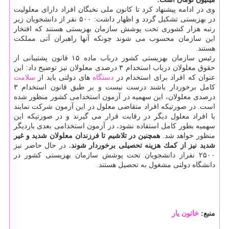
وی در ادامه پیشنهاد كرد تا كانون ملی نخبگان افراد دارای معلولیت
در بهزیستی تشكیل گردد و اظهار داشت: ۵۰۰ نفر از دانشجویان زیر
رتبه هزار كشوری تحت پوشش سازمان بهزیستی هستند كه افتخار
این سازمان محسوب می شوند چونكه آنها راهبران آتی مملكت
هستند.
رئیس سازمان بهزیستی كشور درباب ماده ۱۵ قانون پشتیبانی از
حقوق معلولان درباب استخدام ۳ درصدی معلولان نیز توضیح داد: این
عنوان كه افراد برای استخدام در
دستگاه
های دولتی باید از
سلامت
كامل برخوردار باشند درست نیست و بر طبق قانون استخدام ۳
درصدی معلولان، این سهمیه در آزمون استخدامی كشور منظور شده
است. در صورتیكه افراد متقاضی معلول در این آزمون شركت نمایند
با افراد معلول دیگر در رقابت قرار می گیرند و در صورتیكه این
سهمیه بطور كامل استفاده نشود، در آزمون استخدامی بعدی باردیگر
منظور خواهد شد.
همچنین در تلاشیم تا فرزندان معلولان شدید و غیر
شدید نیز از كمك هزینه تحصیلی برخوردار شوند.
در حال حاضر نیز
۲۵۰۰ نفراز دانشجویان تحت پوشش سازمان بهزیستی كشور در
دانشگاه دولتی مشغول به تحصیل هستند.
منبع:
خاتون یار