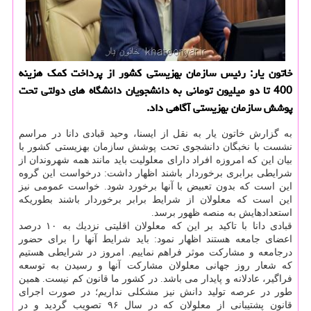
خاتون یار: رئیس سازمان بهزیستی كشور از پرداخت كمك هزینه
400 تا دو میلیون تومانی به دانشجویان دانشگاه های دولتی تحت
پوشش سازمان بهزیستی آگاهی داد.
به گزارش خاتون یار به نقل از ایسنا، وحید قبادی دانا در مراسم
نشست با نخبگان دانشجوی تحت پوشش سازمان بهزیستی كشور با
بیان این كه امروزه افراد دارای معلولیت باید مانند همه شهروندان از
شرایطی برابری برخوردار باشند اظهار داشت: درخواست این گروه
این است كه بدون تعبیض با آنها برخورد شود. خواست عمومی نیز
این است كه معلولان از شرایط برابر برخوردار باشند بطوریكه
استعدادهایش به منصه ظهور برسد.
قبادی دانا با تاكید بر این كه معلولان اقلیتی نزدیك به ۱۰ درصد
اعضای جامعه هستند اظهار نمود: باید شرایط آنها را برای حضور
درجامعه و مشاركت موثر فراهم نماییم. امروز در شرایطی هستیم
كه شعار روز جهانی معلولان مشاركت آنها و رسیدن به توسعه
فراگیر، عادلانه و پایدار می باشد. در كشور ما قانون كم نیست. همین
طور در عرصه تولید دانش نیز مشكلی نداریم؛ در صورت اجرای
قانون پشتیبانی از معلولان كه در سال ۹۶ تصویب گردید و در