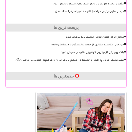
تکمیل زنجیره آموزش تا بازار شرط تحقق اشتغال پایدار زنان
دیدار معاون رئیس دولت با خانواده شهیده زهرا حداد عادل
پربحث ترین ها
موانع اجرای قانون جوانی جمعیت باید برطرف شود
جای خالی شایسته سالاری از حذف شایستگان تا فرسایش جامعه
بلک ویو یکی از بهترین گوشیهای مقاوم را معرفی نمود
عقب ماندگی مزمن پژوهش و توسعه در صنایع بزرگ ایران و ظرفیتهای قانونی برای جبران آن
جدیدترین ها