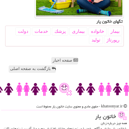
تگهای خاتون یار
بیمار
خانواده
بیماری
پزشك
خدمات
دولت
رپورتاژ
تولید
صفحه اخبار
بازگشت به صفحه اصلی
khatoonyar.ir - حقوق مادی و معنوی سایت خاتون یار محفوظ است
خاتون یار
همه چیز درباره زنان
با خاتون یار، دانش و آگاهی خود را در زمینه‌های مختلف افزایش دهید و از آخرین ترندها و نکات