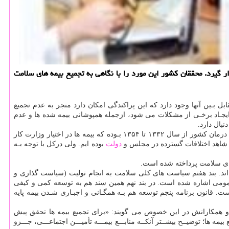
 گیرد. محققان كشور این مورد را با نگاهی به تجمیع بیمه های سلامت
بل بـین آنها وجود دارد كه این پراكندگی امكان دارد منجر به عدم تجمیع
ایجـاد برخـی از مشكلات می شود، ازجمله همپوشانی بیمه شده ها و عدم
بال دارد.
در طول چند دهه گذشـته همـواره شاهد جابه جایی های گسترده سازمانی بوده و تنها دوران باثبات و بی چالش بخش درمان كشور از سال ۱۳۳۲ تا ۱۳۵۴ بـوده كه بیمه ها در اختیار وزارت كار
دولت
بوده ایم. ولی دركل با توجه بـه
 های سلامت پرداخته شده است.
 اند. بند هفتم سیاست های كلی سلامت به انجام تولیت (سیاست گذاری و
 اشاره شده است. در بند نهم همین سند هم به توسعه كمی و كیفی
. قانون برنامه پنجم توسعه هم بـه همگـانی و اجبـاری شـدن بیمه پایه
 همكارانش در این خصوص می گویند: «برای تجمیع بیمه ها تحقق پیش
برشمرد. ۱) یكسان كردن حق بیمه یـا سـهم مشـاركت صندوق های درمان و ۲) یكســان كردن منابــع بیمه ها؛ توضیــح بیشــتر آنكــه منابـــع بیمـــه تأمیـــن اجتماعـــی، جـــزو