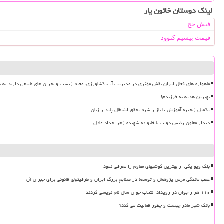
لینک دوستان خاتون یار
فیش حج
قیمت بیسیم کنوود
ماهواره های فعال ایران نقش مؤثری در مدیریت آب، کشاورزی، محیط زیست و بحران های طبیعی دارند به ه
بهترین هدیه به فرزندم!
تکمیل زنجیره آموزش تا بازار شرط تحقق اشتغال پایدار زنان
دیدار معاون رئیس دولت با خانواده شهیده زهرا حداد عادل
بلک ویو یکی از بهترین گوشیهای مقاوم را معرفی نمود
عقب ماندگی مزمن پژوهش و توسعه در صنایع بزرگ ایران و ظرفیتهای قانونی برای جبران آن
۱۱۰ هزار جوان در رویداد انتخاب جوان سال نام نویسی کردند
بانک شیر مادر چیست و چطور فعالیت می کند؟