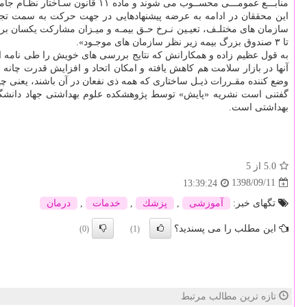
منابـــع عمومـــی محســوب می شوند و ماده ۱۱ قانون سـاختار نظـام جامـع رفـاه و تأمیـن اجتماعـی به این مساله اشاره دارد».
این محققان در ادامه به عرضه پیشنهادهایی در جهت حركت به سمت تجمیع 
تا ۳ صندوق بزرگ بیمه زیر نظر سازمان های موجـود».
به قول عظیم زاده و همكارانش كه نتایج بررسی های خویش را طی نامه ای ب
آنها در بازار سلامت هم كاهش یافته و امكان اتحاد و افزایش قدرت چانه ز
وضع كننده مقـررات ذیـل ساختاری كه همه ذی نفعان در آن باشند، یعنی 
گفتنی است نشریه «پایش» توسط پژوهشكده علوم بهداشتی جهاد دانشگاه
بهداشتی است.
5.0
از 5
1398/09/11
13:39:24
تگهای خبر:
آموزشی
,
پزشك
,
خدمات
,
درمان
این مطلب را می پسندید؟
(0)
(1)
تازه ترین مطالب مرتبط