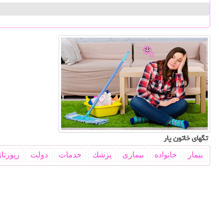
تگهای خاتون یار
بیمار
خانواده
بیماری
پزشك
خدمات
دولت
رپورتاژ