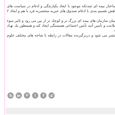
ختار بیمه ای چندتكه موجود با ایجاد یكپارچگی و ادغام در سیاست های
سازمان های مختلـف، تعیـین نـرخ حـق بیمـه و میـزان مشاركت یكسان برای سازمان های مختلف و تعیین بسته های خدمتی یكسان برای بیمه شده ها، كاهش تقسیم بندی با ادغام صندوق های خیریه منحصربه فرد با هم و ایجاد ۲
یان سازمان های بیمه ای بزرگ تر و كوچك تر از بین می رود و تاثیر سوء
امت و تأمین آتیه تأمین اجتماعی همبستگی ایجاد كند و همینطور یك نهـاد
.
شر می شود و دربرگیرنده مقالات در رابطه با شاخه های مختلف علوم
X