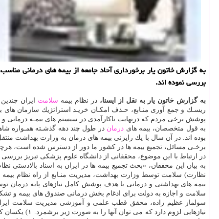
به گزارش خاتون یار برخورداری آحاد جامعه از بیمه های درمانی مناسب
بررسی نموده اند.
به گزارش خاتون یار به نقل از ایسنا،
در نظام بیمه
سلامت
ایران چندین ص
ریسـك و جمع آوری منـابع، حـذف امكـان خریـد استراتژیك سازمان های ب
پوشش برخی مردم كه درنهایت ناكارآمدی در سیستم های بیمـه درمانی و حف
به قول متخصصان، بیمه های
درمان
بوده اند. در آن سال با یك رایزنی بیمه های درمان به وزارت بهداشت منتقل شد و تـا سـال ۱۳۸۳ كه بیمه ها مجدداً از وزارت بهداشت منتقل شد، همواره
برخـی مسائل، تجمیع بیمه ها در كشور ما دور از دسترس شده است، هرچن
در ارتباط با این موضوع، محققانی از دانشگاه علوم پزشكی تبریز بررسی ه
به بیان این محققان، «بحث تجمیع بیمه ها در ایران به اسناد بالادستی
نظارت) سلامت توسط وزارت بهداشت، مدیریت منـابع از راه نظام بیمه 
بیمه های بهداشتی و درمانی با هدف پوشش كامل نیازهای پایه درمان توسط
سلامت و اجازه به دولت برای ادغام بخش درمانی صندوق های بیمه و تشكی
سولماز عظیم زاده، محقق قطب علمی و آموزشی مدیریت سلامت ایران و