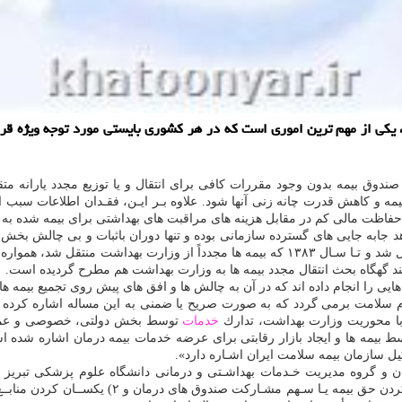
، یكی از مهم ترین اموری است كه در هر كشوری بایستی مورد توجه ویژه قرار
ندوق بیمه بدون وجود مقررات كافی برای انتقال و یا توزیع مجدد یارانه متقا
یمه و كاهش قدرت چانه زنی آنها شود. علاوه بـر ایـن، فقـدان اطلاعات سبب 
اظت مالی كم در مقابل هزینه های مراقبت های بهداشتی برای بیمه شده به دن
 شاهد اختلافات گسترده در مجلس و
د گهگاه بحث انتقال مجدد بیمه ها به وزارت بهداشت هم مطرح گردیده است.
ایی را انجام داده اند كه در آن به چالش ها و افق های پیش روی تجمیع بیمه
 نظام سلامت برمی گردد كه به صورت صریح یا ضمنی به این مساله اشاره كرده
با محوریت وزارت بهداشت، تدارك
خدمات
توسط بخش دولتی، خصوصی و عمومی
 بیمه ها و ایجاد بازار رقابتی برای عرضه خدمات بیمه درمان اشاره شده است
ل سازمان بیمه سلامت ایران اشـاره دارد».
 گروه مدیریت خـدمات بهداشـتی و درمانی دانشگاه علوم پزشكی تبریز و
نیازهایی لزوم دارد كه می توان آنها را به صورت زیر 