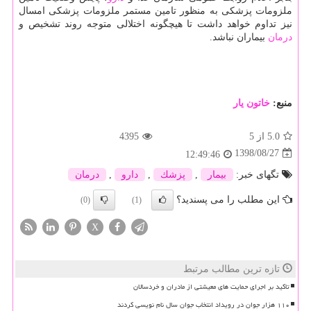
ملزومات پزشكی به منظور تامین مستمر ملزومات پزشكی امسال
نیز تداوم خواهد داشت تا هیچگونه اختلالی متوجه روند تشخیص و
درمان
بیماران نباشد.
منبع:
خاتون یار
5.0
از 5
4395
1398/08/27
12:49:46
تگهای خبر:
بیمار
,
پزشك
,
دارو
,
درمان
این مطلب را می پسندید؟
(0)
(1)
X
تازه ترین مطالب مرتبط
تاکید بر اجرای حمایت های معیشتی از مادران و خردسالان
۱۱۰ هزار جوان در رویداد انتخاب جوان سال نام نویسی کردند