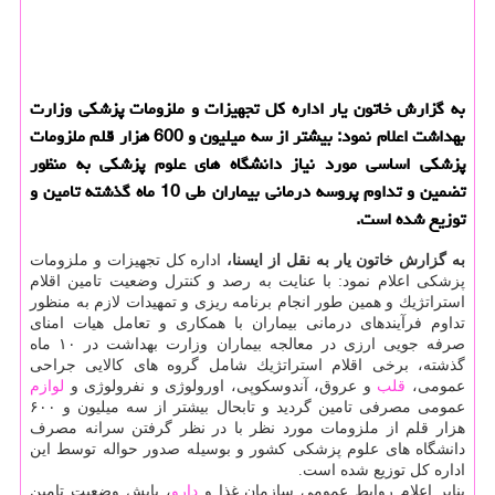
به گزارش خاتون یار اداره كل تجهیزات و ملزومات پزشكی وزارت
بهداشت اعلام نمود: بیشتر از سه میلیون و 600 هزار قلم ملزومات
پزشكی اساسی مورد نیاز دانشگاه های علوم پزشكی به منظور
تضمین و تداوم پروسه درمانی بیماران طی 10 ماه گذشته تامین و
توزیع شده است.
به گزارش خاتون یار به نقل از ایسنا،
اداره كل تجهیزات و ملزومات
پزشكی اعلام نمود: با عنایت به رصد و كنترل وضعیت تامین اقلام
استراتژیك و همین طور انجام برنامه ریزی و تمهیدات لازم به منظور
تداوم فرآیندهای درمانی بیماران با همكاری و تعامل هیات امنای
صرفه جویی ارزی در معالجه بیماران وزارت بهداشت در ۱۰ ماه
گذشته، برخی اقلام استراتژیك شامل گروه های كالایی جراحی
عمومی،
قلب
و عروق، آندوسكوپی، اورولوژی و نفرولوژی و
لوازم
عمومی مصرفی تامین گردید و تابحال بیشتر از سه میلیون و ۶۰۰
هزار قلم از ملزومات مورد نظر با در نظر گرفتن سرانه مصرف
دانشگاه های علوم پزشكی كشور و بوسیله صدور حواله توسط این
اداره كل توزیع شده است.
بنابر اعلام روابط عمومی سازمان غذا و
دارو
، پایش وضعیت تامین