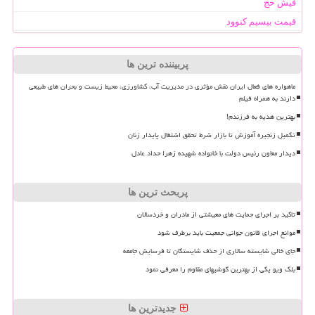
فیش حج
قیمت بیسیم کنوود
پربیننده ترین ها
ماهواره های فعال ایران نقش مؤثری در مدیریت آب، کشاورزی، محیط زیست و بحران های طبیعی
دارند به همراه فیلم
بهترین هدیه به فرزندم!
تکمیل زنجیره آموزش تا بازار شرط تحقق اشتغال پایدار زنان
دیدار معاون رئیس دولت با خانواده شهیده زهرا حداد عادل
پربحث ترین ها
تاکید بر اجرای حمایت های معیشتی از مادران و خردسالان
موانع اجرای قانون جوانی جمعیت باید برطرف شود
جای خالی شایسته سالاری از حذف شایستگان تا فرسایش جامعه
بلک ویو یکی از بهترین گوشیهای مقاوم را معرفی نمود
جدیدترین ها