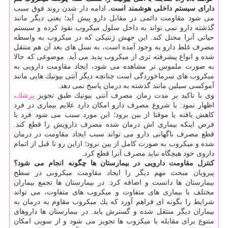
دارای سیستم داخلی هوشمند است.
ادامه دار شدن روند فوق سبب
می شود مقاومت دائمی در مقابل دارو پیش آید؛ یعنی دیگر مانند
گذشته دارو نمی تواند به داخل سلول میكروب نفوذ كرده و سیستم
حیاتی آنرا مختل كند. این جهش ژنتیكی كه در میكروب به واسطه
مصرف غلط دارو به وجود آمده است، به نسل های بعد آن هم منتقل
شده و انواع پیشرفته تری از میكروب پدید می آید. موضوعی كه حالا
به صورت ملموس تر مشاهده می شود، ایجاد مقاومت دارویی به
میكروب های سرماخوردگی است چنانچه دیگر آنتی بیوتیك هایی مانند
آموكسی سیلین مانند گذشته به درمان پاسخ نمی دهد.
وی با تاكید بر مدت زمان مصرف آنتی بیوتیك طبق تجویز
پزشك
،
اظهار نمود: با شروع مصرف دارو امكان دارد علایم بیماری در فرد
كاهش یافته یا موقتا از بین برود؛ این مورد سبب می شود فرد با
فرض اینكه بیماری اش درمان شده مصرف دارویش را قطع كند.
قطع مصرف ناگهانی دارو می تواند سبب ایجاد مقاومت در درمان
شده و میكروب به صورت كامل از بین نرود؛ ازاین رو تا قبل از اتمام
داروی خود هیچگاه نباید مصرف آنرا قطع كرد.
كنترل مقاومت دارویی در بیمارستان ها چگونه انجام می شود؟
پیرویان مبحث مهم دیگر را ایجاد مقاومت میكروبی در سطح
بیمارستان ها دانست و اضافه كرد: در بیمارستان ها تجمع بیماران
مختلف با بیماری های متفاوت و میكروب های متفاوت، می تواند
شرایط را بگونه ای فراهم آورد كه یك میكروب مقاوم به درمان به
بیماران دیگر منتقل شده و گسترش یابد. در بیمارستان ها داروهای
متنوع برای مقابله با میكروب ها تجویز می شود و از سویی امكان