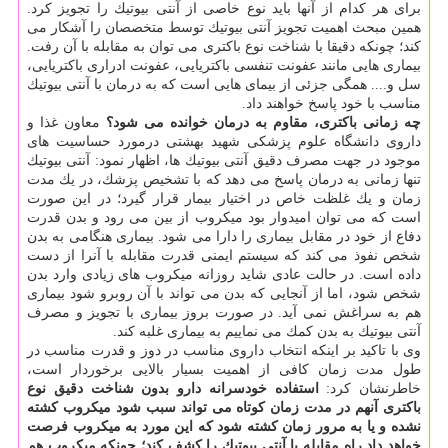
برای هر كدام از آنها باید نوع خاصی از آنتی بیوتیك را تجویز كرد.
همین مبحث اهمیت تجویز آنتی بیوتیك توسط متخصصان را آشكار می
كند؛ چونكه دقیقا با شناخت نوع باكتری می توان به مقابله با آن رفت.
بیماری هایی مانند عفونت تنفسی باكتریایی، عفونت ادراری باكتریایی،
سل و.... همگی جزئی از بیمای هایی است كه به درمان با آنتی بیوتیك
مناسب با خود پاسخ خواهند داد.
چه زمانی باكتری، مقاوم به درمان خوانده می شود؟
معاون غذا و
داروی دانشگاه علوم پزشكی شهید بهشتی درمورد حساسیت های
موجود در جهت مصرف دقیق آنتی بیوتیك ها، اظهار نمود: آنتی بیوتیك
تنها زمانی به درمان پاسخ می دهد كه با تشخیص پزشك، در یك مدت
زمان و یك غلظت خاص در اختیار بیمار قرار گیرد؛ در این صورت
است كه می توان امیدوار بود میكروب از بین می رود و بدن قدرت
دفاع از خود در مقابل بیماری را دارا می شود. بیماری هنگامی به بدن
شخص نفوذ می كند كه سیستم ایمنی قدرت مقابله با آنرا از دست
داده است. در حالت عادی شاید روزانه میكروب های زیادی وارد بدن
شخص شود، اما از آنجایی كه بدن می تواند با آن روبرو شود بیماری
هم به سراغش نمی آید. در صورت بروز بیماری با تجویز و مصرف
آنتی بیوتیك به بدن كمك می نماییم به بیماری غلبه كند.
وی با تاكید بر اینكه انتخاب داروی مناسب در دوز و قدرت مناسب در
طول مدت زمان كافی از اهمیت بسیار بالایی برخوردار است،
خاطرنشان كرد:
استفاده خودسرانه دارو بدون شناخت دقیق نوع
باكتری آنهم در مدت زمان كوتاه می تواند سبب شود میكروب كشته
نشده و یا به مرور زمان كشته شود كه این مورد به میكروب فرصت
خواهد داد راه مقابله با آنتی بیوتیك را كشف كند؛ چونكه میكروب هم