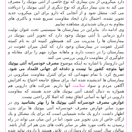
دارد میكروبی از بدن بیماری كه نوع خاصی از آنتی بیوتیك را مصرف
می كند به بدن بیمار دیگری كه نوع دیگری از آنتی بیوتیك را دریافت
می كند، منتقل شود و از آنجایی كه دارو برای این میكروب جدید
تجویز نشده، احتمال دارد ایجاد مقاومت تسریع شده و باكتری های
مقاوم به درمان شدیدتری مشاهده نماییم.
وی ادامه داد: بنابراین در بیمارستان ها سیستمی تحت عنوان تولیت
دارو درمانی با آنتی بیوتیك وجود دارد كه تجویز آنتی بیوتیك در
بیمارستان ها را مدیریت می كند. همینطور كمیته ای به نام كمیته
كنترل عفونت در بیمارستان وجود دارد كه كنتل میزان عفونت در
بیمارستان را در دست دارند و ماهانه موارد مهم را برای مقابله و
جلوگیری از مقاومت دارویی بررسی می كنند.
این داروساز با اشاره به اینكه موضوع
مصرف خودسرانه آنتی بیوتیك
تنها متوجه كشور ما نیست و دغدغه ای جهانی قلمداد می شود
،
تصریح كرد: با تمام تمهیداتی كه برای كنترل مقاومت میكروبی در
بیمارستان ها اندیشیده شده اما، برای سطح جامعه احتیاج به افزایش
آگاهی مردم و سواد
سلامت
آنها داریم. شركت های دارویی هم
همواره به دنبال كشف آنتی بیوتیك های جدید هستند كه مقاومت
دارویی در آنها به آسانی اتفاق نیفتد كه اصلا كار راحتی نیست.
عوارض مصرف خودسرانه آنتی بیوتیك ها را بهتر بشناسید
وی در
مورد سایر عوارض مصرف خودسرانه آنتی بیوتیك ها برای بدن،
اظهار داشت: دارو یك ماده شیمیایی است كه برای یك مشكل و یك
ارگان خاص از بدن تجویز می شود، اما در این میان می تواند در راه
رسیدن به بافت مورد نظر بر سایر بافت های بدن هم اثر گذار باشد.
سالیان سال است كه داروسازان در تلاش هستند تا داروی تولید شده