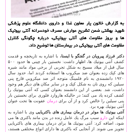
به گزارش خاتون یار معاون غذا و داروی دانشگاه علوم پزشكی
شهید بهشتی ضمن تشریح عوارض مصرف خودسرانه آنتی بیوتیك
ها و بروز مقاومت های آنتی بیوتیكی، درباره چگونگی كنترل
مقاومت های آنتی بیوتیكی در بیمارستان ها توضیح داد.
دكتر فرزاد پیرویان در گفتگو با ایسنا،
با اشاره به تاریخچه و قدمت
كشف آنتی بیوتیك ها، اظهار داشت: نخستین بار چینی ها حدود ۵۰۰
سال قبل از میلاد مسیح به شكل تجربی از برخی مواد مانند شیره
های كپك زده بعنوان ضد میكروب ها استفاده كردند اما، حدود سال
۱۹۲۰ دانشمندی به نام فلمینگ متوجه اثر ضد میكروبی قارچ پنی
سیلین كه روی نان به شكل كپك و در سایر مكان های دیگر هم وجود
داشت، شد. بعضی از این دانشمند بعنوان كسی كه آنتی بیوتیك را
كشف كرده یاد می كنند؛ در حالیكه هاروارد فلوری برای نخستین بار
پنی سیلین را خالص كرد و از آن برای
درمان
عفونت ها تحت عنوان
آنتی بیوتیك بهره برد.
آنتی بیوتیك ها موثر در درمان بیماری های باكتریایی
وی با اشاره به
اینكه این
دارو
سبب مرگ یك عامل زنده در بدن مانند باكتری ها می
شود، اضافه كرد: آنتی بیوتیك ها برای درمان بیماری های باكتریایی
تجویز می شوند. از آنجایی كه باكتری ها دارای انواع مختلفی هستند،