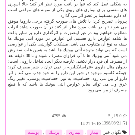
به شكلی عمل كند كه تنها بر بافت مورد نظر اثر كند؛ حالا اسپری
های تنفسی برای بیماری های ریوی یكی از نمونه های موفقی است
كه دارو مستقیما بر عضو اثر می گذارد.
پیرویان تصریح كرد: با تلاش های صورت گرفته برخی داروها موفق
می شوند تنها در بافت مورد نظر اثر كنند در آن صورت شاهد اثرات
مطلوب خواهیم بود در غیر اینصورت و اثرگذاری دارو بر سایر بافت
ها شاهد عوارض دارو هستیم. این عوارض در مورد آنتی بیوتیك ها
بسته به نوع آن متفاوت می باشد. مشكلات گوارشی یكی از عوارضی
است كه می تواند متوجه آنتی بیوتیك ها باشد به همین علت سفارش
می شود آنتی بیوتیك ها با آب فراوان مصرف شوند و تا 30 دقیقه بعد
از مصرف آن فرد دراز نكشد. عارضه دیگر ایجاد تداخل دارویی است؛
بعنوان مثال داروی «تتراسایكیلین» را نمی توان با شیر مصرف كرد؛
چونكه كلسیم موجود در شیر این دارو را به خود جذب می كند و اثر
دارو از بین می رود. حساسیت به نور، حساسیت پوستی، تغییر رنگ
عرق و... می تواند سایر عوارض آنتی بیوتیك ها باشد كه با قطع
مصرف از بین می رود.
5.0
از 5
4795
1398/08/21
14:21:16
تگهای خبر:
بیمار
,
بیماری
,
پزشك
,
پوست