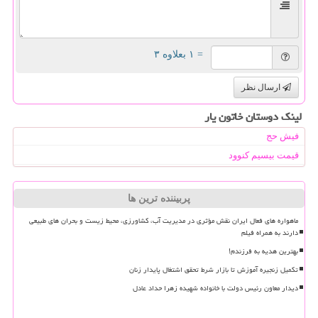
= ۱ بعلاوه ۳
ارسال نظر
لینک دوستان خاتون یار
فیش حج
قیمت بیسیم کنوود
پربیننده ترین ها
ماهواره های فعال ایران نقش مؤثری در مدیریت آب، کشاورزی، محیط زیست و بحران های طبیعی
دارند به همراه فیلم
بهترین هدیه به فرزندم!
تکمیل زنجیره آموزش تا بازار شرط تحقق اشتغال پایدار زنان
دیدار معاون رئیس دولت با خانواده شهیده زهرا حداد عادل