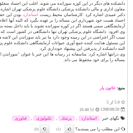
دانشكده های دیگر در این كوره سوزانده می شوند. اغلب این اجساد متعلق
معاون اداری و مالی دانشكده پزشكی دانشگاه علوم پزشكی تهران اشاره كرد: كوره سوزاندن اجساد 
دكتر عمیدی اشاره كرد: كارشناسان محیط زیست
استاندارد
بودن این حفره
اجساد هست خود شهرداری این مساله را بر عهده بگیرد كه البته آنها اعلام
آزمایشگاهی سمی هستند اگر در كوره سوزانده نشوند یا باید داخل بسته بند
وی افزود: دانشگاه علوم پزشكی تهران تنها دانشگاهی در كشور است كه كور
سبب اگر اعتراضی در این زمینه وجود دارد ما نیز باید سوزاندن این لاشه ها
این مسئول هدایت كننده جمع آوری حیوانات آزمایشگاهی دانشكده علوم پز
البته دانشكده از پذیرفتن این پیشنهاد خودداری كرد.
وی درانتها اشاره كرد: متاسفانه در رسانه ها این خبر با عنوان "سوزان
مساله را برای خود محفوظ می داند.
منبع:
خاتون یار
5.0
از 5
1398/08/20
10:40:51
تگهای خبر:
استاندارد
,
پزشك
,
تكنولوژی
,
فناوری
این مطلب را می پسندید؟
(0)
(1)