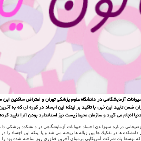
وانات آزمایشگاهی در دانشگاه علوم پزشكی تهران و اعتراض ساكنین این من
 ضمن تایید این خبر، با تاكید بر اینكه این اجساد در كوره ای كه به آخری
نیا انجام می گیرد و سازمان محیط زیست نیز استاندارد بودن آنرا تایید كرده
وضیحاتی درباره سوزاندن اجساد حیوانات آزمایشگاهی در دانشكده پزشكی دانش
اشاره كرد: دانشگاه علوم پزشكی تهران از سال 89 كوره ای كه توسط یك شركت آمریكایی برمبنای آخرین فناو