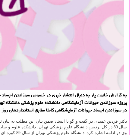
به گزارش خاتون یار به دنبال انتشار خبری در خصوص سوزاندن اجساد حی
پروژه سوزاندن حیوانات آزمایشگاهی دانشكده علوم پزشكی دانشگاه تهران
در سوزاندن اجساد حیوانات آزمایشگاهی كاملا مطابق استانداردهای روز د
دكتر فردین عمیدی در گفت و گو با ایسنا، ضمن بیان این مطلب به بیان ت
سال 89 در كل پردیس دانشگاه علوم پزشكی تهران، دانشكده علوم و سایر دانشكده ها در تفكیك ها بین زباله ها ریخته می شد و یا اینكه این اجساد را در چاهی كه حفر كرده بودند قرار می دادند.
وی در ادامه 