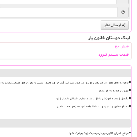
ارسال نظر
لینک دوستان خاتون یار
فیش حج
قیمت بیسیم کنوود
ماهواره های فعال ایران نقش مؤثری در مدیریت آب، کشاورزی، محیط زیست و بحران های طبیعی دارند به ه
بهترین هدیه به فرزندم!
تکمیل زنجیره آموزش تا بازار شرط تحقق اشتغال پایدار زنان
دیدار معاون رئیس دولت با خانواده شهیده زهرا حداد عادل
موانع اجرای قانون جوانی جمعیت باید برطرف شود