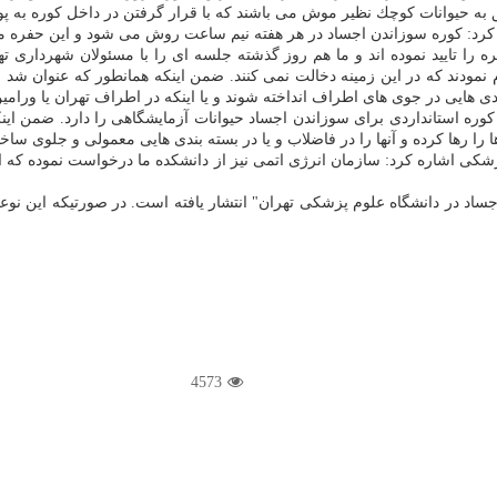
 به حیوانات كوچك نظیر موش می باشند كه با قرار گرفتن در داخل كوره به پو
در هر هفته نیم ساعت روش می شود و این حفره می تواند 50 كیلو جسد حیوانات را به 300 گرم خاكستر 
 را تایید نموده اند و ما هم روز گذشته جلسه ای را با مسئولان شهرداری ته
 نمودند كه در این زمینه دخالت نمی كنند. ضمن اینكه همانطور كه عنوان شد ا
ی هایی در جوی های اطراف انداخته شوند و یا اینكه در اطراف تهران یا ورامی
ه استانداردی برای سوزاندن اجساد حیوانات آزمایشگاهی را دارد. ضمن اینكه 
 را رها كرده و آنها را در فاضلاب و یا در بسته بندی هایی معمولی و جلوی ساخ
شكی اشاره كرد: سازمان انرژی اتمی نیز از دانشكده ما درخواست نموده كه اج
دن اجساد در دانشگاه علوم پزشكی تهران" انتشار یافته است. در صورتیكه این
4573