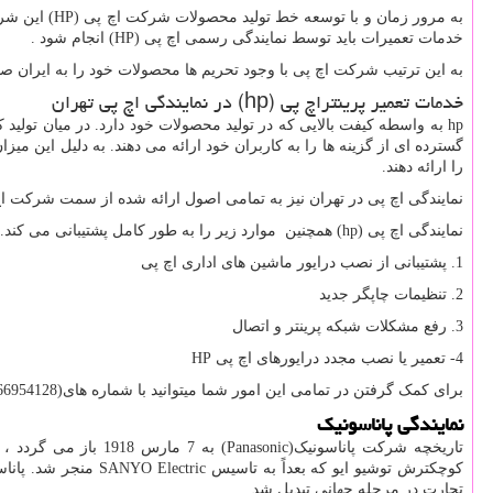
به مرور زمان و با توسعه خط تولید محصولات شرکت اچ پی (
HP
) این شر
خدمات تعمیرات باید توسط نمایندگی رسمی اچ پی (
HP
) انجام شود .
به این ترتیب شرکت اچ پی با وجود تحریم ها محصولات خود را به ایران صادر 
خدمات تعمیر پرینتراچ پی
hp)
) در نمایندگی اچ پی تهران
hp
به واسطه کیفت بالایی که در تولید محصولات خود دارد. در میان تول
گسترده ای از گزینه ها را به کاربران خود ارائه می دهند. به دلیل این 
را ارائه دهند.
نمایندگی اچ پی در تهران نیز به تمامی اصول ارائه شده از سمت شرکت اچ پ
نمایندگی اچ پی
hp)
) همچنین موارد زیر را به طور کامل پشتیبانی می کند.
1. پشتیبانی از نصب درایور ماشین های اداری اچ پی
2. تنظیمات چاپگر جدید
3. رفع مشکلات شبکه پرینتر و اتصال
4- تعمیر یا نصب مجدد درایورهای اچ پی
HP
برای کمک گرفتن در تمامی این امور شما میتوانید با شماره های(66954128-66954189) نمایندگی اچ پی
نمایندگی پاناسونیک
تاریخچه شرکت پاناسونیک(
Panasonic
) به 7 مارس 1918
کوچکترش توشیو ایو که بعداً به تاسیس
SANYO Electric
منجر شد. پاناس
تجارت در مرحله جهانی تبدیل شد.