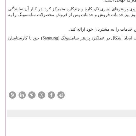
وی پرینترهای لیزری تک کاره و چندکاره متمرکز کرد. در کنار آن نمایندگی
تا امروز نیز خدمات فروش و خدمات پس از فروش محصولات سامسونگ را به
 خدمات را به مشتریان خود ارائه کند.
شما میتوانید به منظور خرید پرینترهای سامسونگ (Samsung) با نمایندگی سامسونگ (Samsung) تماس حاصل فرمایید (66954128-66954189) یا در صورت ایجاد اشکال در عملکرد پرینتر سامسونگ (Samsung) خود با کارشناسان
X