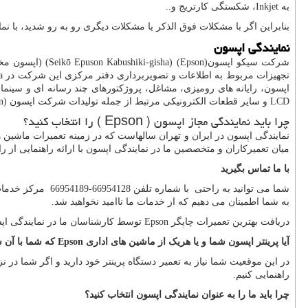
به
Inkjet
، شکستگی کارتریج و..
بنابراین اگر با مشکلات فوق الذکر یا مشکلات دیگری رو به رو شدید، با نما
نمایندگی اپسون
شرکت سیکو اپسون(
Epson
) (shiki-gisha
تجهیزات مربوط به اطلاعات و تصویربرداری دفتر مرکزی این شرکت در
a
اپسون، رایانه های رومیزی، مشاغل، پروژکتورهای چند رسانه ای و سینما
LCD
و سایر قطعات الکترونیکی مرتبط از جمله تولیدات شرکت اپسون (
n
چرا باید نمایندگی مجاز اپسون (
Epson
) را انتخاب کنید؟
نمایندگی اپسون در ایران و تهران سالهاست که در زمینه تعمیرات ماشی
میان تعمیرکاران و متخصصین ما در نمایندگی اپسون با ارائه راهنمایی از ر
با ما تماس بگیرید
شما می توانید به راحتی با شماره تلفن 66954128-66954189 مرکز خدمات تعمیرات اپسون تماس بگیرید و یا می توانید از طریق وب سایت ما به صورت آنلاین با ما در تماس باشید و از خدمات چت
به شما اطمینان می دهیم که از خدمات ما ناامید نخواهید شد.
دریافت بهترین تعمیرات چاپگر
Epson
توسط کارشناسان ما در نمایندگی اپ
آیا پرینتر اپسون شما و یا هریک از ماشین های اداری
Epson
که شما با آن س
در این موقعیت شما نیاز به تعمیر دستگاه پرینتر خود دارید و اگر شما در
راهنمایی کنیم.
چرا باید ما را به عنوان نمایندگی اپسون انتخاب کنید؟