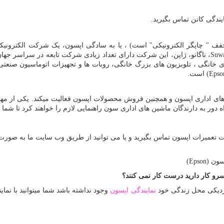
یندگی کانن تماس بگیرید.
Seikō Epuson Kabu) (اپسون مخفف " چاپگر الکترونیکی" است) ، یا به سادگی اپسون، یک شرک
Suw
، ناگانو، ژاپن، این شرکت دارای تعداد زیادی شرکت تابعه در سراسر جها
ی خانگی ، تلویزیون های بزرگ خانگی، روبات ها و تجهیزات اتوماسیون صنعتی 
Epso
) است.
ن های اداری اپسون و همچنین فروش محصولات اپسون فعالیت میکند. یکی از مه
اه دور به دارندگان ماشین های اداری سون راهنمایی لازم را خواهند کرد تا شما 
سون (
Epson
)
رو کار دارید درست کار نمی کنند؟
 نزدیکی محل زندگی خود
نمایندگی اپسون
وجود نداشته باشد شما میتوانید با نم