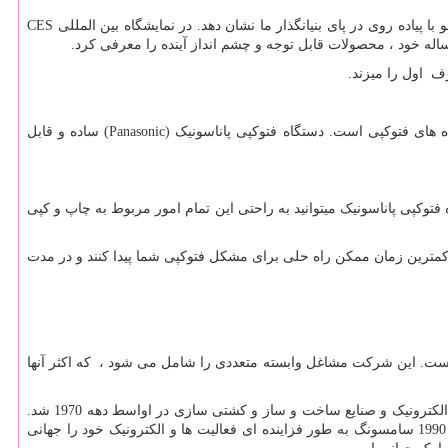
CES
ف اول را میزند.
Panasonic)
) ساده و قابل
توکپی پاناسونیک میتوانید به راحتی این تمام امور مربوط به چاپ و کپی
ر کمترین زمان ممکن راه حلی برای مشکل فتوکپی شما پیدا کنند و در مدت
ست. این شرکت مشاغل وابسته متعددی را شامل می شود ، که اکثر آنها
) توسط لی بیونگ چول در سال 1938 به عنوان یک شرکت بازرگانی تأسیس شد. سامسونگ در اواخر دهه 1960 وارد صنایع الکترونیک و صنایع ساخت و ساز و کشتی سازی در اواسط دهه 1970 شد.
به دنبال مرگ لی در سال 1987 ، سامسونگ به چهار گروه تجاری - گروه سامسونگ ، گروه شینسگا ، گروه سی جی و گروه هانسول جدا شد. از سال 1990 سامسونگ به طور فزاینده ای فعالیت ها و الکترونیک خود را جهانی