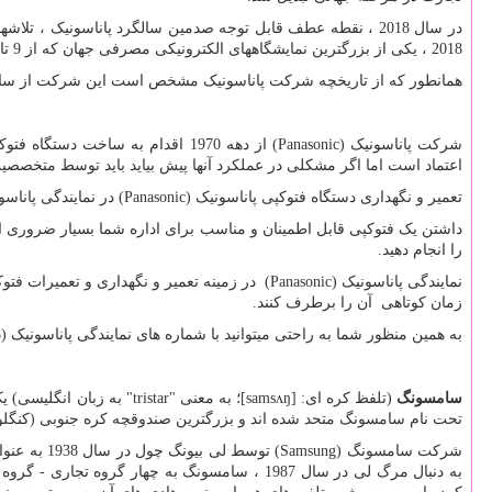
در سال 2018 ، نقطه عطف قابل توجه صدمین سالگرد پاناسونیک ، تلاشهای گسترده ای در حال انجام است تا عزم ما را برای برداشتن قدم جدید به جلو با پیاده روی در پای بنیانگذار ما نشان دهد. در نمایشگاه بین المللی
2018
، یکی از بزرگترین نمایشگاههای الکترونیکی مصرفی جهان که از 9 تا 12 ژانویه 2018 در لاس وگاس ایالات متحده برگزار شد ، پاناسونیک تاریخ 100 ساله خود ، محصولات قابل توجه و چشم انداز آینده را معرفی کرد.
همانطور که از تاریخچه شرکت پاناسونیک مشخص است این شرکت از سابقه و
شرکت پاناسونیک
Panasonic)
) از دهه 1970 اقدام به ساخت دستگاه فتوکپی کرده و جزو مارک های پیشرو درساخت ماشین های اداری به ویژه دستگاه های فتوکپی است. دستگاه فتوکپی پاناسونیک
اعتماد است اما اگر مشکلی در عملکرد آنها پیش بیاید باید توسط متخصصی
تعمیر و نگهداری دستگاه فتوکپی پاناسونیک
Panasonic)
) در نمایندگی پاناسو
داشتن یک فتوکپی قابل اطمینان و مناسب برای اداره شما بسیار ضروری است
را انجام دهید.
نمایندگی پاناسونیک
Panasonic)
) در زمینه تعمیر و نگهداری و تعمیرات فت
زمان کوتاهی آن را برطرف کنند.
به همین منظور شما به راحتی میتوانید با شماره های نمایندگی پاناسونیک (66954128-66954189) تماس حاصل فرمایید.
سامسونگ
(تلفظ کره ای: [
samsʌŋ
]؛ به معنی "
tristar
" به زبان انگلیسی) 
تحت نام سامسونگ متحد شده اند و بزرگترین صندوقچه کره جنوبی (کنگل
شرکت سامسونگ (
Samsung