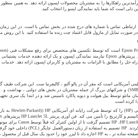
رآمدترین راهکارها را به مشتریان محصولات اپسون ارائه دهد. به همین منظور 
 دلی است که شما باید نمایندگی اپسو را انتخاب کنید.
ای ارتباطی تماس با شماره های درج شده در بخش تماس با است. در این زمان
در صورت تمایل از ماژول قابل اعتماد چت زنده ما استفاده کنید. با این روش 
Epson Pr
است که توسط تکنسین های متخصص برای رفع مشکلات فنی (
pson
 پرینترهای
Epson
نیازمند نمایندگی اپسون و یک ارائه دهنده خدمات پشتیبانی 
اه حل را مطابق با الزامات به مشتریان و کاربران اپسون ارائه دهد. خدمات 
ی آمریکایی است که مقر آن در پالو آلتو ، کالیفرنیا ست. این شرکت طیف گ
SM
) و شرکتهای بزرگ از جمله مشتریان در بخش های دولتی ، بهداشت و .... در سال 2015 ، این شرکت به دو 
سان ماتئو توسط بیل هیولت و دیوید پاکارد تاسیس شد و در ابتدا یک سری تجه
ا کرده است.
پی
HP)
) را که توسط شرکت رایانه ای آمریکایی
Hewlett-Packard)) HP
به با
نیسم و کارتریج را تأمین می کند. فن آوری پرینتر
HP LaserJet 5L
پرینترهای
et
HP LaserJ
،
HP
تصمیم گرفت تا از اولین کنترلر که قبلاً توسط
Canon
برای موتو
ردند.
HP
تصمیم به استفاده از زبان دستورالعمل چاپگر (
PCL
) داخلی خود گرف
صفحه ساده تر ، به
HP
اجازه داد تا لیزر خود را حدود یک سال قبل از محصول م