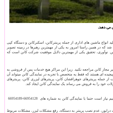
 انواع ماشین های اداری از جمله پرینترکانن، اسکنرکانن و دستگاه کپی
الا تاسیس شد که در همین راستا امروز به یکی از مهمترین رهبرها در زمینه تصویر
کس. نوآوری، تحقیق یکی از مهمترین دلایل موفقیت شرکت کانن است که
ر مجاز کانن مراجعه نکنید. زیرا این مراکز هیچ خدمات پس از فروشی به
یچیده ای هستند که فقط یه متخصص با تجربه در نمایندگی کانن میتواند آن
ت از جمله پرینترهای جوهرافشان کانن، پرینترهای لیزری کانن، پرینترهای
ات خود را به فروش می رساند یک نمایندگی کانن ایجاد کند.
مشکلات زیادی در خصوص عملکرد پرینترهای کانن ثبت نشده است اما به طور معمول برای برطرف کردن مشکلاتی مانند انچه در این مقاله ذکر میکنیم نیاز است حتما با نمایندگی کانن به شماره های 66954128-66954189
 درایور، عدم نصب پرینتر به دستگاه، رفع مشکلات لیزر، مشکلات مربوط