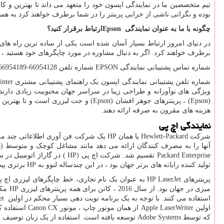
تیم متخصصین ما در نمایندگی اپسون خود را متعهد می داند تا بهترین و کا
بوده و نگرانی ناشی از خرابی پرینتر را در شما برطرف خواهند کرد به همین
چگونه با ما به عنوان نمایندگی
Epson
ارتباط برقرار کنید؟
در دنیای امروز ارتباط بسیار آسان شده است یکی از ساده ترین راه ه
برطرف خواهند کرد. اگر به دنبال مشاوره در مورد چاپگرهای خود هستید ، 
شماره تماس پشتیبانی نمایندگی
EPSON
شماره تلفن 66954128-66954189
شماره تلفن پشتیبانی نمایندگی اپسون یک راهنمای پشتیبانی مشتری
inter
ویژگی های نوآورانه و طراحی زیبا در سراسر جهان محبوبیت زیادی دارند.
(
Epson
) ، پرینترهای جوهر افشان (
Epson
) و جت لیزری است و تا بهترین ر
هزینه های مقرون به صرفه ارائه دهند.
نمایندگی اچ پی
شرکت
Hewlett-Packard
یا همان
HP
یک شرکت فن آوری اطلاعاتی چند ملیت
آنها را به مصرف کنندگان ارائه می دهد مانند مشاغل کوچک و متوسط (
B
Packard Enterprise
تقسیم شد. شرکت اچ پی (
HP
) در گاراژ اتومبیل در 
تولید کننده رایانه های برتر جهان بود ، در این چندساله لنوو به
HP
برتری پید
پرینترهای
HP LaserJet
به عنوان یک نام تجاری، خط چاپگرهای لیزری اچ 
میزی در جهان بود. از سال 2016 ، کانن برای همه پرینترهای لیزری
HP
مکا
استفاده می کنند. با توجه به یک برنامه نوبت دهی بسیار محکم در اولین
et
اولین
Apple LaserWriter
از همان موتور چاپ ، موتور
Canon CX
استفاده ک
که توسط
Adobe Systems
توسعه یافته است. استفاده از یک زبان توصیف 