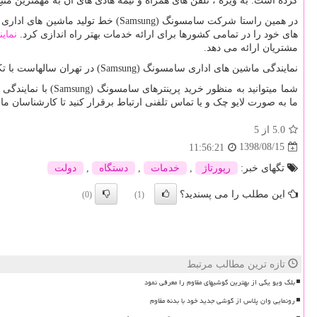
کرده است. به ویژه ، تلفن های همراه و نیمه هادی های آن به مهمترین منبع درآمد آن تبدیل شده اند. 
در همین راستا شرکت سامسونگ (
Samsung
) خط تولید ماشین های اداری خ
های خود را در تمامی کشورها برای ارائه خدمات بهتر راه اندازی کرد.
نمای
مشتریان ارائه می دهد.
نمایندگی ماشین های اداری سامسونگ (
Samsung
) در تهران سالهاست با ت
ما به صورت لایو چک و یا تماس تلفنی ارتباط برقرار کنید تا کارشناسان 
5.0
از 5
1398/08/15
11:56:21
تگهای خبر:
رپورتاژ
,
خدمات
,
دستگاه
,
دولت
این مطلب را می پسندید؟
(0)
(1)
تازه ترین مطالب مرتبط
بلک ویو یکی از بهترین گوشیهای مقاوم را معرفی نمود
رونمایی وان پلاس از گوشی جدید خود با بدنه مقاوم