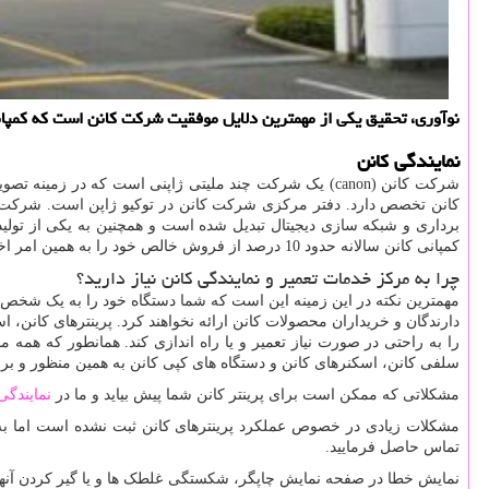
نوآوری، تحقیق یكی از مهمترین دلایل موفقیت شركت كانن است كه كمپانی كانن سالانه حدود 10 درصد از فروش خالص خو
نمایندگی کانن
شرکت کانن (
canon
) یک شرکت چند ملیتی ژاپنی است که در زمینه تصویرب
کانن تخصص دارد. دفتر مرکزی شرکت کانن در توکیو ژاپن است. شرکت 
برداری و شبکه سازی دیجیتال تبدیل شده است و همچنین به یکی از تول
کمپانی کانن سالانه حدود 10 درصد از فروش خالص خود را به همین امر اختصاص می دهد.
چرا به مرکز خدمات تعمیر و نمایندگی کانن نیاز دارید؟
مهمترین نکته در این زمینه این است که شما دستگاه خود را به یک شخص غ
دارندگان و خریداران محصولات کانن ارائه نخواهند کرد. پرینترهای کانن، 
را به راحتی در صورت نیاز تعمیر و یا راه اندازی کند. همانطور که همه م
سلفی کانن، اسکنرهای کانن و دستگاه های کپی کانن به همین منظور و برا
مشکلاتی که ممکن است برای پرینتر کانن شما پیش بیاید و ما در
نمایندگی
تماس حاصل فرمایید.
نمایش خطا در صفحه نمایش چاپگر، شکستگی غلطک ها و یا گیر کردن آنها 