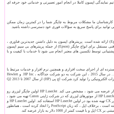
تیم نمایندگی اپسون کاملا در انجام امور تعمیرتی و خدماتی خود حرفه ای
 کارشناسان ما مشکلات مربوط به چاپگر شما را در کمترین زمان ممکن
می توانید برای پاسخ سریع به سؤالات فوری خود دسترسی داشته باشید.
E
) ارائه شده است. پرینترهای اپسون به دلیل داشتن جدیدترین فناوری ،
فنی مستقل برای انواع چاپگر (
Epson
) از جمله پرینترهای بی سیم اپسون
پشتیبانی توسط تکنسین های معتبر انجام می شود تا خدمات با کیفیت و با
سترده ای از اجزای سخت افزاری و همچنین نرم افزار و خدمات مرتبط با
شرکت جداگانه ،
HP Inc
. و
Hewlett
یزات الکترونیکی را تولید کرد.شرکت اچ پی
(HP)
از سال 2007 تا
Q2 2013
زار عرضه می شود ، مشخص می کند.
HP LaserJet
اولین چاپگر لیزری رو
HP LaserJ
از موتورهای لیزری که در شرکت ژاپنی
Canon
تهیه می شود ،
ر
CX
تهیه شده بود در اولین
HP LaserJet
استفاده کند. اولین
HP LaserJet
و
ته است ، برخلاف اپل ، که زبان
PostScript
را اتخاذ کرده است ، همانطور
بتنی بر
CX
اپل و با قیمت کمتر از 1000 دلار به بازار عرضه کند.