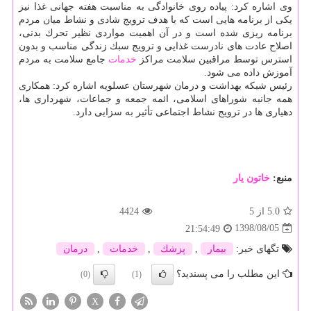
وی اشاره كرد: پیاده روی خانوادگی به مناسبت هفته جهانی غذا نیز
یكی از برنامه هایی است كه با هدف ترویج شادی و نشاط میان مردم
برنامه ریزی شده است و در آن اهمیت مواردی نظیر تحرك بدنی،
اصلاح عادت های نادرست غذایی و ترویج سبك زندگی مناسب و بدون
استرس توسط مراقبین سلامت مراكز
خدمات
جامع سلامت به مردم
آموزش داده می شود.
رئیس شبكه بهداشت و درمان شهرستان عسلویه اشاره كرد: همكاری
همه جانبه شوراهای اسلامی، ائمه جمعه و جماعات، شهرداری ها،
دهیاری ها در ترویج نشاط اجتماعی تأثیر به سزایی دارد.
منبع:
خاتون یار
5.0
از 5
4424
1398/08/05
21:54:49
تگهای خبر:
بیمار
,
پزشك
,
خدمات
,
درمان
این مطلب را می پسندید؟
(0)
(1)
X