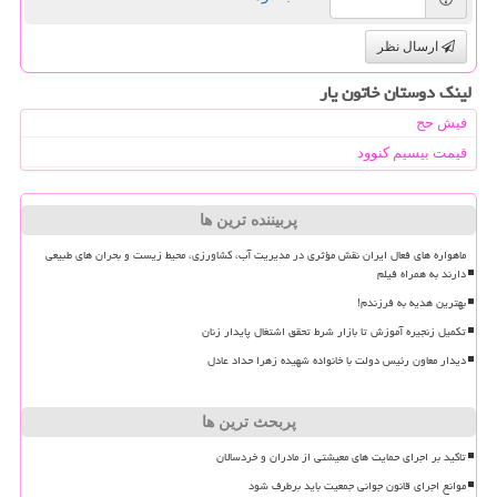
ارسال نظر
لینک دوستان خاتون یار
فیش حج
قیمت بیسیم کنوود
پربیننده ترین ها
ماهواره های فعال ایران نقش مؤثری در مدیریت آب، کشاورزی، محیط زیست و بحران های طبیعی
دارند به همراه فیلم
بهترین هدیه به فرزندم!
تکمیل زنجیره آموزش تا بازار شرط تحقق اشتغال پایدار زنان
دیدار معاون رئیس دولت با خانواده شهیده زهرا حداد عادل
پربحث ترین ها
تاکید بر اجرای حمایت های معیشتی از مادران و خردسالان
موانع اجرای قانون جوانی جمعیت باید برطرف شود