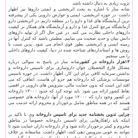
ثروت زیادی به دنبال داشته باشد.
شانه ساز با اشاره به بحث اثربخشی و ایمنی داروها نیز اظهار
داشت: در حوزه اثربخشی، ایمنی و عوارض دارویی یكی از پیشرفته
ترین آزمایشگاه های غذا و دارو را در منطقه داریم. در اثربخشی دارو
آزمایشگاه مرجع كنترل غذا و دارو و آزمایشگاه های همكار بر كیفیت
داروهای داخلی نظارت می كنند. در عین حال اگر از تولید داروهای
دانش بنیان و جدید صحبت می نماییم، مطمئن باشید كه كنترل آنها در
زمینه ایمنی و اثربخشی بطور قوی انجام می شود. بدین سبب با
روش ها و استانداردهای شناخته شده در دنیا، كیفیت داروهای داخلی
را می سنجیم.
۱۳هزار داروخانه در كشور
شانه ساز در پاسخ به سوالی درباره
مشكل فارغ التحصیلان جوان داروسازی برای تاسیس داروخانه و
نداشتن سرمایه كافی برای این كار، اظهار داشت: در حوزه تاسیس
موسسات پزشكی كه داروخانه هم جزو آن هاست، اتفاقی كه می
افتد این است كه بدون حمایت مالی، سرویس های دارویی در اقصی
نقاط كشور ارائه می شود. باید توجه كرد كه حدود ۱۳۰۰۰ داروخانه
در كشور وجود دارد كه ۱۲۰۰۰ مورد از آنها، داروخانه های خصوصی
هستند كه در همه مناطق شامل برخوردار و محروم ارائه خدمت می
كنند.
چرایی تدوین بخشنامه جدید برای تاسیس داروخانه
وی با تاكید بر
اینكه باید راهكارهایی برای تاسیس داروخانه خصوصاً در مناطق
محروم و كمتر برخوردار داده شود و از داروخانه داران حمایت شود تا
بتوانند به خوبی سرویس دهی كنند، اظهار داشت: متاسفانه بر خلاف
مقررات بعضی از همكاران جوان ما در دام یكسری سرمایه گذار می