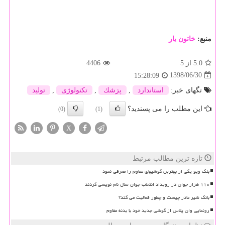
منبع:
خاتون یار
5.0
از 5
4406
1398/06/30
15:28:09
تگهای خبر:
استاندارد
,
پزشك
,
تكنولوژی
,
تولید
این مطلب را می پسندید؟
(0)
(1)
X
تازه ترین مطالب مرتبط
بلک ویو یکی از بهترین گوشیهای مقاوم را معرفی نمود
۱۱۰ هزار جوان در رویداد انتخاب جوان سال نام نویسی کردند
بانک شیر مادر چیست و چطور فعالیت می کند؟
رونمایی وان پلاس از گوشی جدید خود با بدنه مقاوم