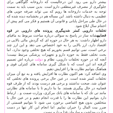
بیشتر دارو می رود. این درحالیست كه داروخانه گلوگاهی برای
جلوگیری از مصرف غیرمنطقی دارو است. بدین سبب باید به سمت
توجه به خدمات داروخانه ها رویم كه می تواند صرفه جویی های
عظیمی به دنبال داشته باشد. این مساله هم در بخشنامه دیده شده كه
در حال طی مراحل پایانی و قانونی آن هستیم و فكر می كنم پیش از
اختتام سال ابلاغ شود.
تخلفات دارویی كمتر شد
پیگیری پرونده های دارویی در قوه
قضاییه
شانه ساز در پاسخ به سوالی درباره مباحث مربوط به مافیای
دارو اظهار داشت: به هر حال در حوزه ای كه گردش مالی بالایی در
اقتصاد دارد، ارز بالایی را به خود اختصاص می دهد و این ارز چند
نرخی است، نمی توانیم قسم بخوریم كه هیچ تخلفی وجود ندارد، اما
بحث تخلف فقط به حوزه دارو و تجهیزات پزشكی مرتبط نیست؛
آنچه كه در حوزه تخلفات دارویی، نظام و
دولت
درباره اش تصمیم
گرفته اند این است كه با شكل گیری سامانه های كنترلی قوی و
هماهنگ بتوانیم نظارت ها را افزایش دهیم.
وی اضافه كرد: هم اكنون نظارت ها افزایش یافته و به تبع آن میزان
تخلفات كمتر شده است. در عین حال برخی پرونده های تخلفی كه
عنوان شد، صحت نداشتند و برخی هم درست بودند كه از طرف قوه
قضاییه در حال پیگیری هستند. ما بنا داریم تا با سامانه های نظارتی
مانند تی تك كه با سامانه های بانك مركزی، وزارت صمت و... ارتباط
دارد بتوانیم این نظارت ها را با قدرت انجام دهیم و در عین حال با
متخلفین بدون هیچ اغماضی برخورد می شود تا بتوانیم قسمتی از
ضرر بیت المال را جبران نماییم. اما انجام این كار تنها در دست
وزارت بهداشت و سازمان غذا و دارو نیست.