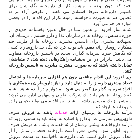
افتند كه بدون توجه به ماهیت كار یك داروخانه نگاه شان برای
تاسیس داروخانه صرفا اقتصادی می باشد. از طرفی آراء مراجع
قضایی هم به صورت ناخواسته زمینه تكرار این اقدام را در بعضی
موارد فراهم می آورد.
شانه ساز افزود: بر همین مبنا در حال تدوین بخشنامه جدیدی در
حوزه تاسیس داروخانه ها در سازمان غذا و دارو هستیم تا برمبنای آن،
تسهیلات بیشتری برای تاسیس مشترك داروخانه ها از طرف چند
همكار داروساز ارائه دهیم. باید توجه كرد كه نگاه یك داروساز با كسی
كه نگاهش صرفا سرمایه گذاری است، در تاسیس داروخانه متفاوت
می باشد. بنابراین
در این بخشنامه راهكارهایی دیده شده تا متقاضیان
تمایل داشته باشند كه به صورت مشترك مبادرت به تاسیس داروخانه
كنند.
وی افزود:
این اقدام منافعی چون هم افزایی سرمایه ها و اشتغال
تعداد بیشتری داوساز را به دنبال دارد و نیاز داروسازان به همكاری با
افراد سرمایه گذار نیز كمتر می شود.
امیدواریم در آینده شاهد باشیم
كه داروخانه ها هم مانند یك شركت تعاونی و سهامی اداره می گردند
و بیشتر از یك موسس داشته باشند. این اقدام می تواند تحولی را در
داروخانه ها ایجاد كند.
درآمد داروخانه ها برمبنای ارائه
خدمات
باشد نه فروش صرف
دارو
رییس سازمان غذا و دارو با اشاره به اینكه باید به سمتی رویم كه
درآمد داروخانه ها بیشتر برمبنای ارائه خدمات باشد، نه فروش صرف
دارو، اظهار نمود: وقتی مقرر است داروخانه فقط درآمدش را از
محل فروش دارو كسب كند، داروخانه ناخواسته به سمت فروش