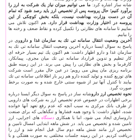
شانه ساز اشاره كرد:
ما می توانیم میزان نیاز یك شركت به ارز را
برآورد كنیم؛ حال پروسه پس از تخصیص ارز باید رصد شود كه تمام
آن در دست وزارت بهداشت نیست، بلكه بخش كوچكی از این
پروسه در اختیار وزارت بهداشت قرار دارد.
هم اكنون تلاش می
نماییم تا سامانه های نظارتی را تكمیل كرده و نقاط ضعف و رخنه ها
را بیابیم.
آخرین وضعیت انتقال سامانه تی تك به سازمان غذا و دارو
وی در
پاسخ به سوال ایسنا درباره آخرین وضعیت انتقال سامانه تی تك به
سازمان غذا و دارو اظهار داشت: هم اكنون یك تیم بسیار حرفه ای
كار تنظیم و تدوین قرارداد سامانه تی تك میان مجری، پیمانكار،
كارفرما و بخش های نظارتی را پیش می برند. در این زمینه طبق
برنامه ریزی مان پیش می رویم؛ در عین حال مقرر است شركت
های توزیع كننده و تولید كننده دارو هم زیر بار اطلاعاتی سامانه تی تك
بیایند تا كنترل آنها نیز از شیوه سنتی خارج شده و به صورت برخط
صورت گیرد.
نحوه تخصیص ارز دارو
شانه ساز در پاسخ به سوال دیگر ایسنا درباره
برخی اظهارات در خصوص عدم تخصیص ارز به شركت های دارویی
از طرف بانك مركزی به سبب آنچه كه عدم رفع تعهد آنها خوانده
شده، اظهار داشت: با وجود همه فشارها و تنگناهایی كه برای صنعت
داروسازی ایجاد می شود، اما با همكاری
دستگاه
های اجرایی، ارز
تامین شده و تخصیص می یابد. در شش ماهه ابتدایی امسال تامین و
تخصیص ارز مانند شش ماهه دوم سال قبل انجام شد و ارز را
دریافت كردیم. در این زمینه جلسات مختلفی به صورت هفتگی و با