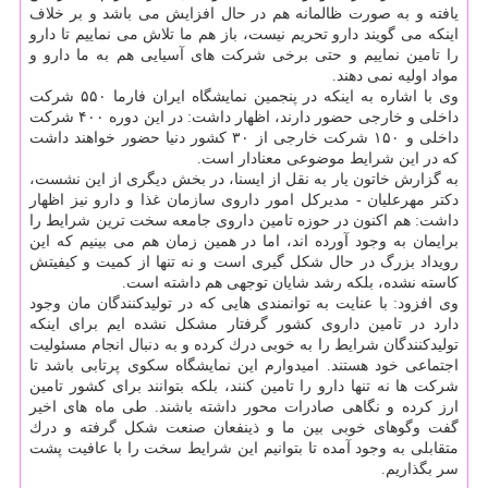
یافته و به صورت ظالمانه هم در حال افزایش می باشد و بر خلاف
اینكه می گویند دارو تحریم نیست، باز هم ما تلاش می نماییم تا دارو
را تامین نماییم و حتی برخی شركت های آسیایی هم به ما دارو و
مواد اولیه نمی دهند.
وی با اشاره به اینكه در پنجمین نمایشگاه ایران فارما ۵۵۰ شركت
داخلی و خارجی حضور دارند، اظهار داشت: در این دوره ۴۰۰ شركت
داخلی و ۱۵۰ شركت خارجی از ۳۰ كشور دنیا حضور خواهند داشت
كه در این شرایط موضوعی معنادار است.
به گزارش خاتون یار به نقل از ایسنا، در بخش دیگری از این نشست،
دكتر مهرعلیان - مدیركل امور داروی سازمان غذا و دارو نیز اظهار
داشت: هم اكنون در حوزه تامین داروی جامعه سخت ترین شرایط را
برایمان به وجود آورده اند، اما در همین زمان هم می بینیم كه این
رویداد بزرگ در حال شكل گیری است و نه تنها از كمیت و كیفیتش
كاسته نشده، بلكه رشد شایان توجهی هم داشته است.
وی افزود: با عنایت به توانمندی هایی كه در تولیدكنندگان مان وجود
دارد در تامین داروی كشور گرفتار مشكل نشده ایم برای اینكه
تولیدكنندگان شرایط را به خوبی درك كرده و به دنبال انجام مسئولیت
اجتماعی خود هستند. امیدوارم این نمایشگاه سكوی پرتابی باشد تا
شركت ها نه تنها دارو را تامین كنند، بلكه بتوانند برای كشور تامین
ارز كرده و نگاهی صادرات محور داشته باشند. طی ماه های اخیر
گفت وگوهای خوبی بین ما و ذینفعان صنعت شكل گرفته و درك
متقابلی به وجود آمده تا بتوانیم این شرایط سخت را با عافیت پشت
سر بگذاریم.