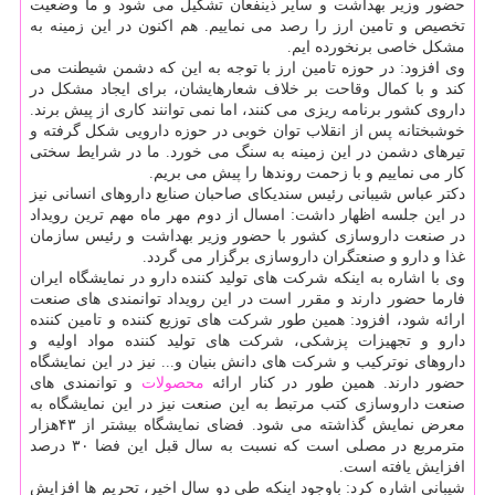
حضور وزیر بهداشت و سایر ذینفعان تشكیل می شود و ما وضعیت
تخصیص و تامین ارز را رصد می نماییم. هم اكنون در این زمینه به
مشكل خاصی برنخورده ایم.
وی افزود: در حوزه تامین ارز با توجه به این كه دشمن شیطنت می
كند و با كمال وقاحت بر خلاف شعارهایشان، برای ایجاد مشكل در
داروی كشور برنامه ریزی می كنند، اما نمی توانند كاری از پیش برند.
خوشبختانه پس از انقلاب توان خوبی در حوزه دارویی شكل گرفته و
تیرهای دشمن در این زمینه به سنگ می خورد. ما در شرایط سختی
كار می نماییم و با زحمت روندها را پیش می بریم.
دكتر عباس شیبانی رئیس سندیكای صاحبان صنایع داروهای انسانی نیز
در این جلسه اظهار داشت: امسال از دوم مهر ماه مهم ترین رویداد
در صنعت داروسازی كشور با حضور وزیر بهداشت و رئیس سازمان
غذا و دارو و صنعتگران داروسازی برگزار می گردد.
وی با اشاره به اینكه شركت های تولید كننده دارو در نمایشگاه ایران
فارما حضور دارند و مقرر است در این رویداد توانمندی های صنعت
ارائه شود، افزود: همین طور شركت های توزیع كننده و تامین كننده
دارو و تجهیزات پزشكی، شركت های تولید كننده مواد اولیه و
داروهای نوتركیب و شركت های دانش بنیان و... نیز در این نمایشگاه
حضور دارند. همین طور در كنار ارائه
محصولات
و توانمندی های
صنعت داروسازی كتب مرتبط به این صنعت نیز در این نمایشگاه به
معرض نمایش گذاشته می شود. فضای نمایشگاه بیشتر از ۴۳هزار
مترمربع در مصلی است كه نسبت به سال قبل این فضا ۳۰ درصد
افزایش یافته است.
شیبانی اشاره كرد: باوجود اینكه طی دو سال اخیر، تحریم ها افزایش