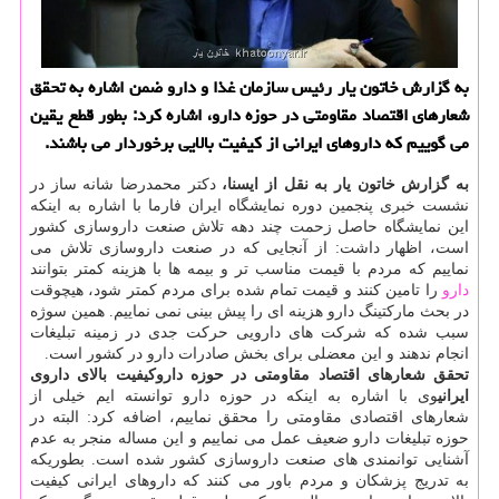
به گزارش خاتون یار رئیس سازمان غذا و دارو ضمن اشاره به تحقق
شعارهای اقتصاد مقاومتی در حوزه دارو، اشاره كرد: بطور قطع یقین
می گوییم كه داروهای ایرانی از كیفیت بالایی برخوردار می باشند.
به گزارش خاتون یار به نقل از ایسنا،
دكتر محمدرضا شانه ساز در
نشست خبری پنجمین دوره نمایشگاه ایران فارما با اشاره به اینكه
این نمایشگاه حاصل زحمت چند دهه تلاش صنعت داروسازی كشور
است، اظهار داشت: از آنجایی كه در صنعت داروسازی تلاش می
نماییم كه مردم با قیمت مناسب تر و بیمه ها با هزینه كمتر بتوانند
دارو
را تامین كنند و قیمت تمام شده برای مردم كمتر شود، هیچوقت
در بحث ماركتینگ دارو هزینه ای را پیش بینی نمی نماییم. همین سوژه
سبب شده كه شركت های دارویی حركت جدی در زمینه تبلیغات
انجام ندهند و این معضلی برای بخش صادرات دارو در كشور است.
تحقق شعارهای اقتصاد مقاومتی در حوزه دارو
كیفیت بالای داروی
ایرانی
وی با اشاره به اینكه در حوزه دارو توانسته ایم خیلی از
شعارهای اقتصادی مقاومتی را محقق نماییم، اضافه كرد: البته در
حوزه تبلیغات دارو ضعیف عمل می نماییم و این مساله منجر به عدم
آشنایی توانمندی های صنعت داروسازی كشور شده است. بطوریكه
به تدریج پزشكان و مردم باور می كنند كه داروهای ایرانی كیفیت