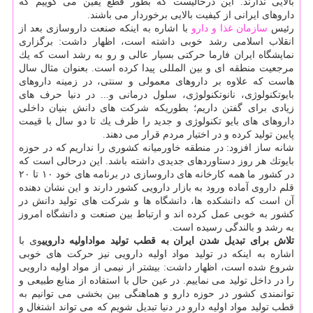
بالایی ندارند. این درحالیست كه بطور قطع یقین می گوییم كه
داروهای ایرانی از كیفیت بالایی برخوردار می باشند.
رئیس
سازمان غذا و دارو
با اشاره به اینكه صنعت داروسازی بعد از
انقلاب اسلامی رشد خوبی داشته است، اظهار داشت: برگزاری
نمایشگاه ایران فارما حركتی بسیار عالی و رو به رشد است كه یك
مرجعیت منطقه ای و بین المللی پیدا كرده است. بعنوان مثال سال
هاست كه علاوه بر داروهای معمولی و سنتی، در زمینه داروهای
بایوتكنولوژی، نانوتكنولوژی، سلول درمانی و... در دنیا حرف های
زیادی برای گفتن داریم؛ بطوریكه شركت های دانش بنیان داخلی
داروهای های بایو تكنولوژی و جدید را ظرف یك تا دو سال با قیمت
پایین تولید كرده و در اختیار مردم قرار می دهند.
شانه ساز افزود: در منطقه خاورمیانه كشوری را نداریم كه در حوزه
بایوتك هر روز دستاوردهای جدیدی داشته باشد. این درحالی است كه
در كشور ما همه كارخانه های داروسازی در برنامه های خود ۱۰ تا ۲۰
قلم داروی آماده ورود به بازار دارویی كشور دارند و این نشان دهنده
آن است كه دانشكده ها، دانشگاه ها و شركت های تولید دانش در
كشور به خوبی عمل كرده اند و ارتباط بین صنعت و دانشگاه امروز
به رشد و بالندگی رسیده است.
تلاش برای تبدیل شدن ایران به قطب تولید مواداولیه دارویی
وی با
اشاره به اینكه در تولید مواد اولیه دارویی نیز حركت های خوبی
شروع شده است، اظهار داشت: بیشتر از نیمی از مواد اولیه دارویی
را در داخل تولید می نماییم. در عین حال با استفاده از منابع طبیعی و
توانمندی كشور در حوزه دارو و هماهنگی بین بخشی می توانیم به
قطب تولید مواد اولیه دارو در دنیا تبدیل شویم كه می تواند اشتغال و