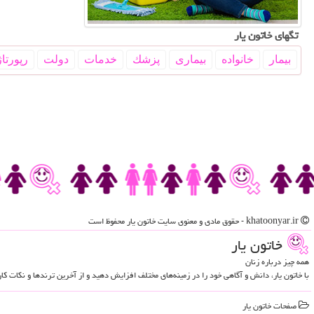
تگهای خاتون یار
بیمار
خانواده
بیماری
پزشك
خدمات
دولت
رپورتاژ
khatoonyar.ir - حقوق مادی و معنوی سایت خاتون یار محفوظ است
خاتون یار
همه چیز درباره زنان
با خاتون یار، دانش و آگاهی خود را در زمینه‌های مختلف افزایش دهید و از آخرین ترندها و نکات ک
صفحات خاتون یار