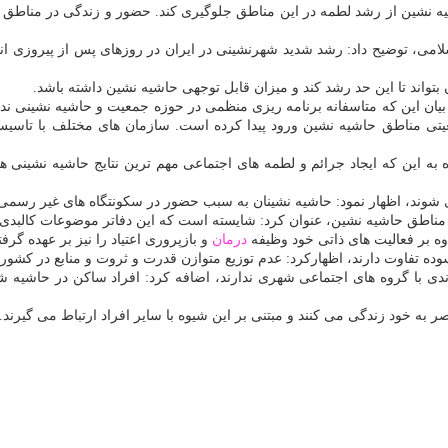
یه نشین از رشد لطمه در این مناطق جلوگیری كند. حضور و زندگی در مناطق 
لامی، توضیح داد: رشد شدید شهرنشینی در ایران در روزهای پس از پیروزی ان
 بتواند تا این حد رشد كند و میزان قابل توجهی حاشیه نشین داشته باشد.
بیان این كه متاسفانه برنامه ریزی منظمی در حوزه جمعیت و حاشیه نشینی ندا
 مناطق حاشیه نشین ورود پیدا كرده است. سازمان های مختلف با تاسیس 
به این كه ایجاد جرائم و لطمه های اجتماعی مهم ترین نتایج حاشیه نشینی ه
شوند، اظهار نمود: حاشیه نشینان به سبب حضور در سكونتگاه های غیر رسمی به
مناطق حاشیه نشین، عنوان كرد: شایسته است كه این دفاتر موضوعات كالبدی 
وه بر فعالیت های ذاتی خود وظیفه
درمان
و بازپروری اعتیاد را نیز بر عهده گرفته
سوده تفاوت دارند، اظهاركرد: عدم توزیع متوازن قدرت و ثروت و منابع در كشو
ندی با گروه های اجتماعی شهری ندارند، اضافه كرد: افراد ساكن در حاشیه شه
به خود زندگی می كنند و مبتنی بر این شیوه با سایر افراد ارتباط می گیرند.