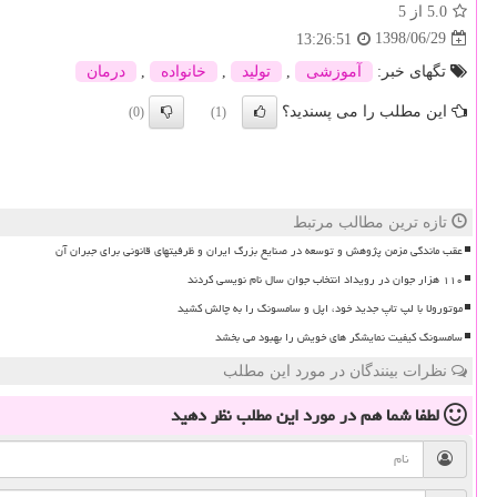
5.0
از 5
1398/06/29
13:26:51
تگهای خبر:
آموزشی
,
تولید
,
خانواده
,
درمان
این مطلب را می پسندید؟
(0)
(1)
تازه ترین مطالب مرتبط
عقب ماندگی مزمن پژوهش و توسعه در صنایع بزرگ ایران و ظرفیتهای قانونی برای جبران آن
۱۱۰ هزار جوان در رویداد انتخاب جوان سال نام نویسی کردند
موتورولا با لپ تاپ جدید خود، اپل و سامسونگ را به چالش کشید
سامسونگ کیفیت نمایشگر های خویش را بهبود می بخشد
نظرات بینندگان در مورد این مطلب
لطفا شما هم
در مورد این مطلب
نظر دهید