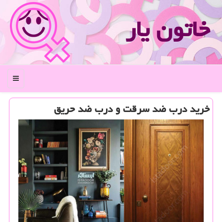
خاتون یار
منو
خرید درب ضد سرقت و درب ضد حریق