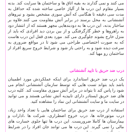
می کنند و نمی گذارند به بقیه اتاق ها و ساختمان ها سرایت کند. بدنه
بسیار مقاوم این درب ها از آلیاژ خاصی ساخته شده که حداقل به
مدت سی دقیقه تا هنگامی که آتش سوزی مشخص بشود و نیروهای
آتشنشانی به محل برسند در برابر آتش مقاومت می کنند.علاوه بر
ساختار بدنه، این درب ها به دودبندهایی مجهز هستند که از انتشار دود
به راهروها و خطر گازگرفتگی و از بین بردن دید افرادی که باید از
منزل خارج بشوند جلوگیری می کند. مورد بعدی قفل این درب هاست
که به صورت اختصاصی طراحی می شود تا در مواقع ضروری به
سرعت دیده شود و به راحتی باز شود و شرایط خروج سریع افراد از
ساختمان رو مهیا کند.
درب ضد حریق با تایید آتشنشانی
یک درب ضد حریق استاندارد برای اینکه عملکردش مورد اطمینان
باشد باید بتواند تست هایی که توسط سازمان آتشنشانی انجام می
شود را پاس کند تا بتواند در برابر آتش سوزی مقاومت کند. کلیه درب
های ضد حریق ایستادر دارای تاییدیه آتش نشانی هستند و می توانید
در سایت ما و سایت آتشنشانی این نماد را مشاهده کنید.
استفاده از درب ضد حریق برای ساختمان هایی با تعداد واحد زیاد،
درب موتورخانه ها، درب خروج اضطراری، شرکت ها ،ادارات و
بیمارستان ها کاملا ضروریست. این درب ها تنها جلوی خسارت های
مالی را نمی گیرند. این درب ها می توانند جان افراد را در شرایط