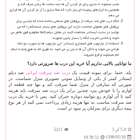
نصب میشوند تا سارق برای باز کردن آن ها باید ساعت ها زمان صرف کند و
همچنین به ابزارهای پیچیده ای نیاز دارد که عملا سارق را از باز کردن آن ها فراری
می دهد.
لنگه درب های ضد سرقت از پروفیل های صنعتی ساخته شده که چندین برابر
پروفیل های معمولی ضخامت دارند این پروفیل های بسیار مستحکم را که می
توانید در سایت ایستادر مشاهده کنید در مقابل دیلم کاملا مقاوم و قوی ظاهر می
شوند و شانس تخریب لنگه را بسیار پایین میاورند.
استفاده از چارچوب های انحصاری ایستادر: این چارچوب ها به صورت دو تکه
طراحی می شوند و داخل آن ها با بتن پر می شود. به طوری که به هیچ وجه با دیلم
خم نمیشوند و فرو نمیروند.
ما توانایی بالایی نداریم آیا خرید این درب ها ضرورتی دارد؟
بله، حتما. برای نمونه قیمت یک
درب ضد سرقت ایرانی
ضد دیلم
ایستادر کمتر از یکی از وسایل صوتی تصویری منزل شماست. در
صورتی که سارقی از منزل شما سرقت کند و تنها چند قطعه از
لوازم را با خودش ببرد چندین برابر یک درب ضد سرقت باید هزینه
کنید تا آن لوازم رو بتوانیند دوباره جبران کنید. پس با خرید یک درب
ضد سرقت مناسب نه تنها هزینه زیادی پرداخت نمی کنید از هر نوع
بیمه دیگری برای منزلتان پر سود تر است.
5.0
از 5
5211
1398/05/20
19:38:51