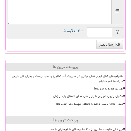
= ۲ بعلاوه ۵
ارسال نظر
پربیننده ترین ها
ماهواره های فعال ایران نقش مؤثری در مدیریت آب، کشاورزی، محیط زیست و بحران های طبیعی
دارند به همراه فیلم
بهترین هدیه به فرزندم!
تکمیل زنجیره آموزش تا بازار شرط تحقق اشتغال پایدار زنان
دیدار معاون رئیس دولت با خانواده شهیده زهرا حداد عادل
پربحث ترین ها
جای خالی شایسته سالاری از حذف شایستگان تا فرسایش جامعه