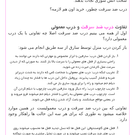
سخت آتش سوزی نجات بدهند.
درب ضد سرقت چطور، خرید اون هم لازمه؟
تفاوت
درب ضد سرقت
و درب معمولی
اول از همه می بینیم درب ضد سرقت اصلا چه تفاوتی با یک درب
معمولی دارد؟
باز کردن درب منزل توسط سارق از سه طریق انجام می شود:
باز کردن قفل درب: سارقین با ابزار مخصوص و مهارتی که دارند می توانند به
راحتی بسیاری از قفل های معمولی را با سرعت بالا باز کنند. به صورتی که از دیدن
سرعت عمل کارشان حیرت زده می شوید.
تخریب لنگه درب: درب های معمولی با ضخامت کمی که دارند به شدت دربرابر
ضربه و فشار آسیب پذیرند. پروفیل داخل این درب ها با فشار نه چندان زیاد
دیلم خم میشود و راه را برای ورود سارق باز می کند.
تخریب چارچوب درب: راه دیگر ورود سارقین تخریب چارچوب با دیلم کردن آن
است. چارچوب درب های معمولی به راحتی با فشار دیلم خم میشوند فرو میروند و
در بعضی مواقع میشکنند. و باعث آزاد شدن زبانه قفل می شوند.
تفاوتی که بین درب ضد سرقت و درب معمولیست در همین موارد
خلاصه میشود به طوری که برای هر سه این حالت ها راهکار وجود
دارد:
قفل های گاوصندوقی: این قفل ها که نسل جدید قفل ها محسوب میشوند روی
درب های ضد سرقت نصب میشوند و در صورت تمایل مشتری به صورت دوگانه