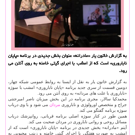
به گزارش خاتون یار «مادرانه» عنوان بخش جدیدی در برنامه «پایان
ناباروری» است كه از امشب با اجرای گیتی خامنه به روی آنتن می
رود.
به گزارش خاتون یار به نقل از ایسنا به روابط عمومی شبكه چهار،
دومین قسمت از سری جدید برنامه «پایان ناباروری» امشب با سوژه
«ناباروری با علت های مردانه» به روی آنتن می رود.
محمدكیا سالار، مجری برنامه در این بخش میزبان ناصر امیرجنتی
جراح و متخصص اورولوژی و ناباروری
مردان
می شود و با وی درباب
سوژه برنامه گفتگو می كند.
همین طور در كنار سوژه اصلی برنامه قربانی، روانپزشك درباب
مسائل روحی و روانی ناباروری در مردان صحبت می كند.
آیتم «مادرانه» بخش جدیدی در برنامه «پایان ناباروری» است كه از
امشب به صورت هفتگی با اجرای گیتی خامنه و زینب محبوبی به