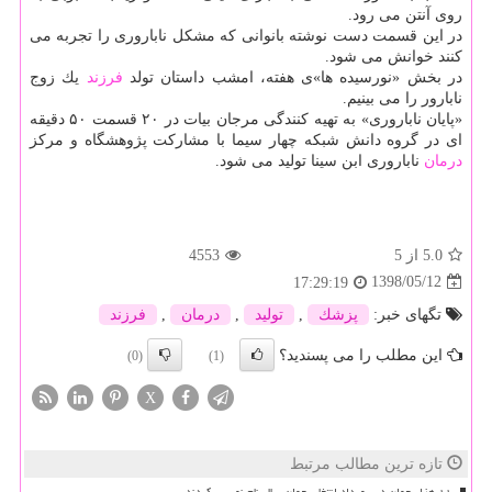
روی آنتن می رود.
در این قسمت دست نوشته بانوانی كه مشكل ناباروری را تجربه می
كنند خوانش می شود.
در بخش «نورسیده ها»ی هفته، امشب داستان تولد
فرزند
یك زوج
نابارور را می بینیم.
«پایان ناباروری» به تهیه كنندگی مرجان بیات در ۲۰ قسمت ۵۰ دقیقه
ای در گروه دانش شبكه چهار سیما با مشاركت پژوهشگاه و مركز
درمان
ناباروری ابن سینا تولید می شود.
5.0
از 5
4553
1398/05/12
17:29:19
تگهای خبر:
پزشك
,
تولید
,
درمان
,
فرزند
این مطلب را می پسندید؟
(0)
(1)
X
تازه ترین مطالب مرتبط