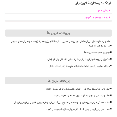
لینک دوستان خاتون یار
فیش حج
قیمت بیسیم کنوود
پربیننده ترین ها
ماهواره های فعال ایران نقش مؤثری در مدیریت آب، کشاورزی، محیط زیست و بحران های طبیعی
دارند به همراه فیلم
بهترین هدیه به فرزندم!
تکمیل زنجیره آموزش تا بازار شرط تحقق اشتغال پایدار زنان
دیدار معاون رئیس دولت با خانواده شهیده زهرا حداد عادل
پربحث ترین ها
جای خالی شایسته سالاری از حذف شایستگان تا فرسایش جامعه
بلک ویو یکی از بهترین گوشیهای مقاوم را معرفی نمود
عقب ماندگی مزمن پژوهش و توسعه در صنایع بزرگ ایران و ظرفیتهای قانونی برای جبران آن
۱۱۰ هزار جوان در رویداد انتخاب جوان سال نام نویسی کردند