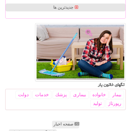
جدیدترین ها
تگهای خاتون یار
بیمار
خانواده
بیماری
پزشك
خدمات
دولت
رپورتاژ
تولید
صفحه اخبار