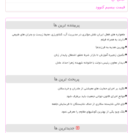
قیمت بیسیم کنوود
پربیننده ترین ها
ماهواره های فعال ایران نقش مؤثری در مدیریت آب، کشاورزی، محیط زیست و بحران های طبیعی
دارند به همراه فیلم
بهترین هدیه به فرزندم!
تکمیل زنجیره آموزش تا بازار شرط تحقق اشتغال پایدار زنان
دیدار معاون رئیس دولت با خانواده شهیده زهرا حداد عادل
پربحث ترین ها
تاکید بر اجرای حمایت های معیشتی از مادران و خردسالان
موانع اجرای قانون جوانی جمعیت باید برطرف شود
جای خالی شایسته سالاری از حذف شایستگان تا فرسایش جامعه
بلک ویو یکی از بهترین گوشیهای مقاوم را معرفی نمود
جدیدترین ها