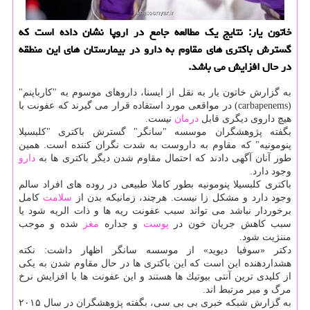
خاتون یار: ​​​​​​​نتایج یك مطالعه جامع در اروپا نشان داده است كه
گسترش باكتری های مقاوم به دارو در بیمارستان های این منطقه
در حال افزایش می باشد.
به گزارش خاتون یار به نقل از ایسنا، داروهای موسوم به "كارباپنم"
(carbapenems) در مواقعی مورد استفاده قرار می گیرند كه عفونت با
هیچ داروی دیگری قابل
درمان
نیست.
بگفته پژوهشگران موسسه "سانگر" گسترش باكتری "كلبسیلا
پنومونیه" كه مقاوم به داروست به شدت نگران كننده است. همین
طور آنان آگهی دادند كه احتمال مقاوم شدن دیگر باكتری ها به
دارو
وجود دارد.
باكتری كلبسیلا پنومونیه بطور كاملا طبیعی در روده های افراد سالم
وجود دارد و مشكل زا نیست. هرچند، زمانیكه بدن از
سلامت
كامل
برخوردار نباشد می تواند سبب عفونت ریه ها و ذات الریه شود یا
سبب كاهش جریان خون در
پوست
و جداره
مغز
شده و موجب
مننژیت شود.
دكتر «سوفیا دیوید» از موسسه سانگر اظهار داشت: نكته
هشداردهنده این است كه این باكتری ها در حال مقاوم شدن به یكی
از كلیدی ترین آنتی بیوتیك ها هستند و این عفونت ها با افزایش نرخ
مرگ و میر مرتبط اند.
به گزارش شبكه خبری بی بی سی، بگفته پژوهشگران در سال ۲۰۱۵