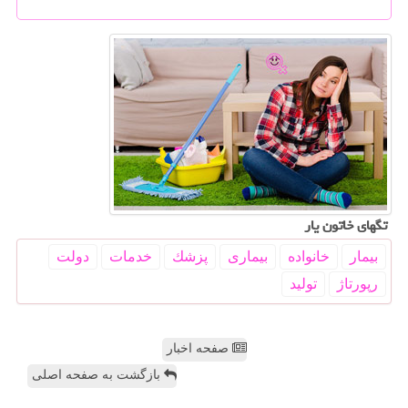
تگهای خاتون یار
بیمار
خانواده
بیماری
پزشك
خدمات
دولت
رپورتاژ
تولید
صفحه اخبار
بازگشت به صفحه اصلی