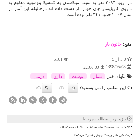
در اروپا ۲۰۹۴ نفر به سبب مبتلاشدن به كلبسیلا پنومونیه مقاوم به
داروی كارباپنماز جان خودرا از دست داده اند درحالیكه این آمار در
سال ۲۰۰۷ حدود ۳۴۱ نفر بوده است.
منبع:
خاتون یار
5.0
از 5
5101
1398/05/08
22:06:00
تگهای خبر:
بیمار
,
پوست
,
دارو
,
درمان
این مطلب را می پسندید؟
(0)
(1)
X
تازه ترین مطالب مرتبط
تاکید بر اجرای حمایت های معیشتی از مادران و خردسالان
بانک شیر مادر چیست و چطور فعالیت می کند؟