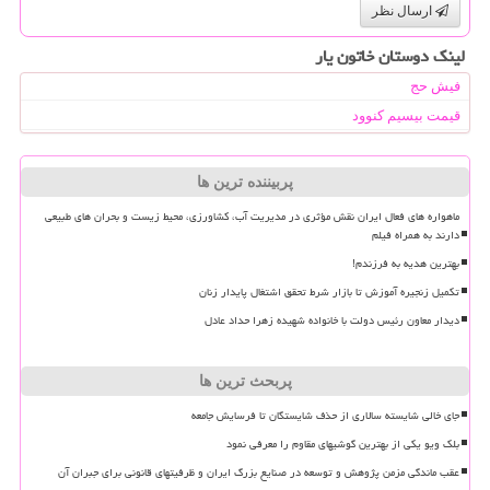
ارسال نظر
لینک دوستان خاتون یار
فیش حج
قیمت بیسیم کنوود
پربیننده ترین ها
ماهواره های فعال ایران نقش مؤثری در مدیریت آب، کشاورزی، محیط زیست و بحران های طبیعی
دارند به همراه فیلم
بهترین هدیه به فرزندم!
تکمیل زنجیره آموزش تا بازار شرط تحقق اشتغال پایدار زنان
دیدار معاون رئیس دولت با خانواده شهیده زهرا حداد عادل
پربحث ترین ها
جای خالی شایسته سالاری از حذف شایستگان تا فرسایش جامعه
بلک ویو یکی از بهترین گوشیهای مقاوم را معرفی نمود
عقب ماندگی مزمن پژوهش و توسعه در صنایع بزرگ ایران و ظرفیتهای قانونی برای جبران آن