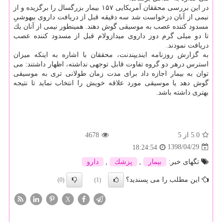
در این بررسی محققان آمریكایی ۱۵۷ بیمار بزرگسال را برگزیده و از
نیمی از آنان درخواست شد سه دقیقه قبل از دریافت داروی بیهوشیِ
مسدود كننده عصب به موسیقی گوش دهند. همینطور نیمی از آنان یك
تا دو میلی گرم دوز داروی میدازولام قبل از مسدود كننده عصب
دریافت نمودند.
به گزارش روزنامه ایندیپندنت، محققان با اشاره به اینكه میزان
استرس درهر دو گروه تفاوت قابل توجهی نداشته، اظهار داشتند: می
توان به بیمار اجازه داد برای مدت زمان طولانی تری به موسیقی
گوش دهد یا موسیقی مورد علاقه خویش را انتخاب نماید تا نتیجه
بهتری داشته باشد.
5.0
از 5
4678
1398/04/29
18:24:54
تگهای خبر:
بیمار
,
پزشك
,
دارو
این مطلب را می پسندید؟
(0)
(1)
X