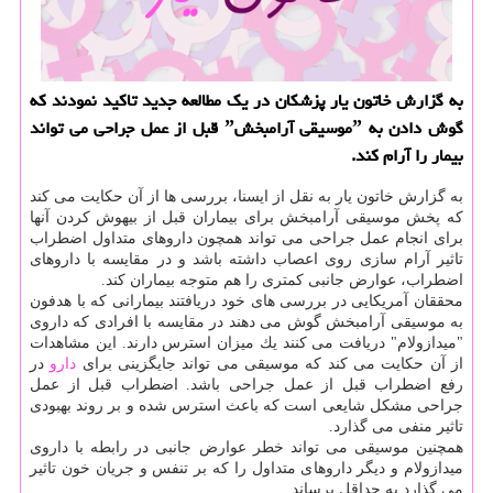
به گزارش خاتون یار پزشكان در یك مطالعه جدید تاكید نمودند كه
گوش دادن به ˮموسیقی آرامبخشˮ قبل از عمل جراحی می تواند
بیمار را آرام كند.
به گزارش خاتون یار به نقل از ایسنا، بررسی ها از آن حكایت می كند
كه پخش موسیقی آرامبخش برای بیماران قبل از بیهوش كردن آنها
برای انجام عمل جراحی می تواند همچون داروهای متداول اضطراب
تاثیر آرام سازی روی اعصاب داشته باشد و در مقایسه با داروهای
اضطراب، عوارض جانبی كمتری را هم متوجه بیماران كند.
محققان آمریكایی در بررسی های خود دریافتند بیمارانی كه با هدفون
به موسیقی آرامبخش گوش می دهند در مقایسه با افرادی كه داروی
"میدازولام" دریافت می كنند یك میزان استرس دارند. این مشاهدات
از آن حكایت می كند كه موسیقی می تواند جایگزینی برای
دارو
در
رفع اضطراب قبل از عمل جراحی باشد. اضطراب قبل از عمل
جراحی مشكل شایعی است كه باعث استرس شده و بر روند بهبودی
تاثیر منفی می گذارد.
همچنین موسیقی می تواند خطر عوارض جانبی در رابطه با داروی
میدازولام و دیگر داروهای متداول را كه بر تنفس و جریان خون تاثیر
می گذارد به حداقل برساند.