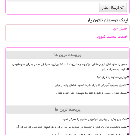
ارسال نظر
لینک دوستان خاتون یار
فیش حج
قیمت بیسیم کنوود
پربیننده ترین ها
ماهواره های فعال ایران نقش مؤثری در مدیریت آب، کشاورزی، محیط زیست و بحران های طبیعی
دارند به همراه فیلم
بهترین هدیه به فرزندم!
تکمیل زنجیره آموزش تا بازار شرط تحقق اشتغال پایدار زنان
دیدار معاون رئیس دولت با خانواده شهیده زهرا حداد عادل
پربحث ترین ها
بلک ویو یکی از بهترین گوشیهای مقاوم را معرفی نمود
عقب ماندگی مزمن پژوهش و توسعه در صنایع بزرگ ایران و ظرفیتهای قانونی برای جبران آن
۱۱۰ هزار جوان در رویداد انتخاب جوان سال نام نویسی کردند