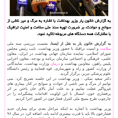
به گزارش خاتون یار وزیر بهداشت با اشاره به مرگ و میر ناشی از
سوانح و حوادث، بر ضرورت تهیه سند ملی سلامت و امنیت ترافیك
با مشاركت همه دستگاه های مربوطه تاكید نمود.
به گزارش خاتون یار به نقل از ایسنا،
نشست بررسی سند ملی
سلامت
و امنیت ترافیك با حضور وزیر بهداشت، نایب رئیس مجلس
شورای اسلامی، نماینده سازمان جهانی بهداشت در ایران، معاون
علمی، فرهنگی و اجتماعی سازمان برنامه و بودجه، معاون اجرایی
پلیس راهور، معاونین بهداشت و
درمان
وزارت بهداشت، نمایندگانی
از وزارت كشور و راه و شهرسازی، قوه قضاییه و رئیس دانشگاه
علوم پزشكی تبریز، برگزار گردید.
دكتر سعید نمكی - وزیر بهداشت در این جلسه تصریح كرد: نمی
توانیم از مرگ و میر ناشی از حوادث و سوانح در كنار بیماری های
غیرواگیر غفلت نماییم و به علت آمار بالای جان باختن بر اثر
پرفشاری خون، امسال با این اولویت اقدامات پیشگیرانه را در
چارچوب طرح بسیج ملی كنترل فشارخون در كشور اجرا كردیم.
وزیر بهداشت با اشاره به اینكه مراحل بعدی برای بیماران جدید
فشارخون بالا باید با قدرت بیشتری ادامه یابد، اضافه كرد: در سال ۹۶