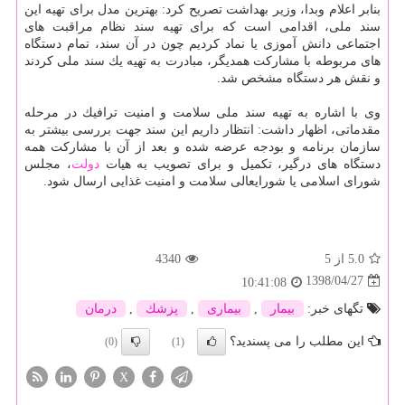
بنابر اعلام وبدا، وزیر بهداشت تصریح كرد: بهترین مدل برای تهیه این
سند ملی، اقدامی است كه برای تهیه سند نظام مراقبت های
اجتماعی دانش آموزی یا نماد كردیم چون در آن سند، تمام دستگاه
های مربوطه با مشاركت همدیگر، مبادرت به تهیه یك سند ملی كردند
و نقش هر دستگاه مشخص شد.
وی با اشاره به تهیه سند ملی سلامت و امنیت ترافیك در مرحله
مقدماتی، اظهار داشت: انتظار داریم این سند جهت بررسی بیشتر به
سازمان برنامه و بودجه عرضه شده و بعد از آن با مشاركت همه
دستگاه های درگیر، تكمیل و برای تصویب به هیات
دولت
، مجلس
شورای اسلامی یا شورایعالی سلامت و امنیت غذایی ارسال شود.
5.0
از 5
4340
1398/04/27
10:41:08
تگهای خبر:
بیمار
,
بیماری
,
پزشك
,
درمان
این مطلب را می پسندید؟
(0)
(1)
X