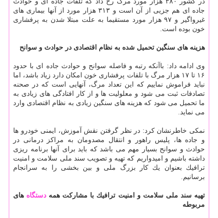
در كشور ۳۸۰ هزار مورد مرگ رخ داد كه تلفات جاده ای و حوادث
جاده ای هم جزیی از آن است و ۳۱۳ هزار مورد از آنها بیماری های
غیرواگیر و ۹۷ هزار مورد مستقیما به علت مبتلا شدن به پرفشاری
خون بوده است.
هزینه های سنگین تحمیل شده به نظام اقتصادی در حوادث و سوانح
وی ادامه داد: باآنكه رتبه و فاصله سوانح و حوادث جاده ای با حدود
۱۶ تا ۱۷ هزار مرگ با تلفات پرفشاری خون امكان دارد زیاد باشد، اما
نباید فراموش نماییم كه این تعداد مرگ، آنهایی است كه در صحنه
تصادفات ثبت می شود و معلولیت ها و از كار افتادگی های زیادی به
ما تحمیل می شود كه هزینه های سنگین زیادی به نظام اقتصادی وارد
می نماید.
نمكی خاطرنشان كرد: در نظر گرفتن نقش آموزش، ایمنی خودرو ها
و جاده ها، پلیس راهور و انتقال مصدومان به مراكز درمانی در
حوادث و سوانح بسیار مهم می باشد كه باید برای آنها برنامه ریزی
داشته باشیم و امیدواریم كه تهیه و تصویب سند ملی سلامت و امنیت
ترافیك بعنوان یك كار بزرگ ملی و بین بخشی را به سرانجام
برسانیم.
تهیه سند ملی سلامت و امنیت ترافیك با مشاركت همه
دستگاه
های
مربوطه