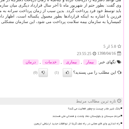
وی گفت: بطور حتم از شهریور ماه تا آخر سال قرارداد دیگری میان سازما
باید توسط خود فرد پرداخت گردد. بدین سبب از زمان پرداخت سرانه به 
فرزین با اشاره به اینكه قراردادها بطور معمول یكساله است، اظهار 
كمیساریا به سازمان بیمه سلامت پرداخت می شود، این سازمان مشكلی در ت
5.0
از 5
1398/04/16
23:55:25
تگهای خبر:
بیمار
,
بیماری
,
خدمات
,
درمان
این مطلب را می پسندید؟
(0)
(1)
تازه ترین مطالب مرتبط
بانک شیر مادر چیست و چطور فعالیت می کند؟
مردم سیستان و بلوچستان نماد وحدت و همدلی ملی هستند
راه اندازی وای فای مجانی در راه نجف کربلا از توافقات جدید ارتباطی اربعین