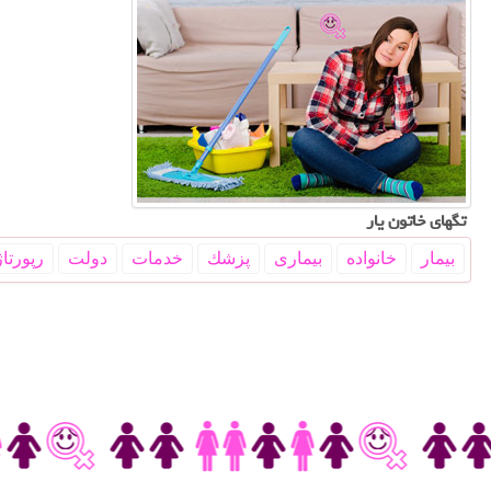
تگهای خاتون یار
بیمار
خانواده
بیماری
پزشك
خدمات
دولت
رپورتاژ