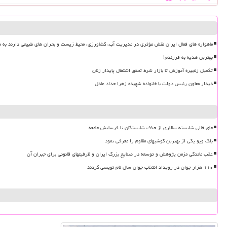
ماهواره های فعال ایران نقش مؤثری در مدیریت آب، کشاورزی، محیط زیست و بحران های طبیعی دارند به ه
بهترین هدیه به فرزندم!
تکمیل زنجیره آموزش تا بازار شرط تحقق اشتغال پایدار زنان
دیدار معاون رئیس دولت با خانواده شهیده زهرا حداد عادل
جای خالی شایسته سالاری از حذف شایستگان تا فرسایش جامعه
بلک ویو یکی از بهترین گوشیهای مقاوم را معرفی نمود
عقب ماندگی مزمن پژوهش و توسعه در صنایع بزرگ ایران و ظرفیتهای قانونی برای جبران آن
۱۱۰ هزار جوان در رویداد انتخاب جوان سال نام نویسی کردند