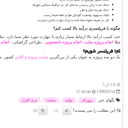
حذف مدت زمان رسیدن به محل کار در ترافیک سنگین شهرها
حذف هزینه حمل و نقل
کمک به بهبود وضعیت آلودگی هوا و حفظ محیط زیست
کار در محیط دلخواه مثلا خانه یا پارک تنها با داشتن اینترنت
چگونه با فریلنسری درآمد بالا کسب کنم؟
خب کسب درآمد بالا ارتباط بسیار زیادی با مهارت مورد نظر شما دارد. مثل
مثلا
انجام پروژه متلب
،
انجام پروژه دانشجویی
، طراحی گرافیکی،
انجام 
کجا فریلنسر شویم؟
یک دو سه پروژه به عنوان یکی از بزرگترین
سایت پروژه و آنلاین
کشور، میز
5.0
از 5
1398/03/14
17:49:09
تگهای خبر:
رپورتاژ
,
تولید
,
سایت
,
نرم افزار
این مطلب را می پسندید؟
(0)
(1)