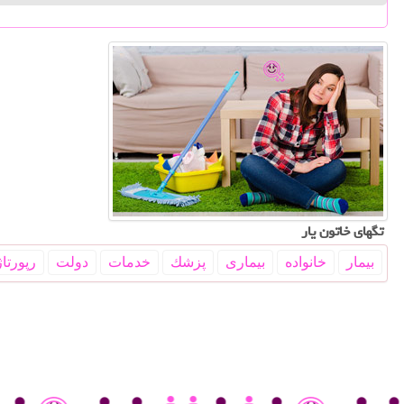
تگهای خاتون یار
بیمار
خانواده
بیماری
پزشك
خدمات
دولت
رپورتاژ