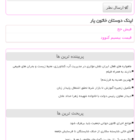
ارسال نظر
لینک دوستان خاتون یار
فیش حج
قیمت بیسیم کنوود
پربیننده ترین ها
ماهواره های فعال ایران نقش مؤثری در مدیریت آب، کشاورزی، محیط زیست و بحران های طبیعی
دارند به همراه فیلم
بهترین هدیه به فرزندم!
تکمیل زنجیره آموزش تا بازار شرط تحقق اشتغال پایدار زنان
دیدار معاون رئیس دولت با خانواده شهیده زهرا حداد عادل
پربحث ترین ها
موانع اجرای قانون جوانی جمعیت باید برطرف شود
جای خالی شایسته سالاری از حذف شایستگان تا فرسایش جامعه
بلک ویو یکی از بهترین گوشیهای مقاوم را معرفی نمود