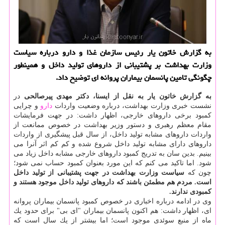
به گزارش خاتون یار رئیس سازمان غذا و دارو درباره سیاست
وزارت بهداشت بر پشتیبانی از داروهای تولید داخل و همینطور
چگونگی تامین پانسمان بیماران پروانه ای توضیح داد.
به گزارش خاتون یار به نقل از ایسنا، دكتر مهدی پیرصالحی
در
نشست خبری وزارت بهداشت، درباره وضعیت واردات
دارو
و چرایی
كمبود برخی داروهای خارجی، اظهار داشت: در جهت فرمایشات
مقام معظم رهبری و دستور وزیر بهداشت در خصوص ممانعت از
واردات داروهای مشابه تولید داخل، از سال قبل پیشگیری از واردات
داروهای دارای مشابه تولید داخل شروع شده و كم كم اثر آنرا می
بینیم. بدین سان به تدریج كمبود داروهای خارجی مشابه داخل زیاد می
شود. اما تاكید می كنم كه این مورد بعنوان كمبود حساب نمی شود؛
چون كه
سیاست وزارت بهداشت در جهت پشتیبانی از تولید داخل
است. مردم هم مطمئن باشند كه داروهای تولید داخل موجود هستند و
كمبودی ندارند.
وی در ادامه درباره اخباری در خصوص كمبود پانسمان بیماران پروانه
ای، اظهار داشت: هم اكنون پانسمان بیماران "ای بی" برای حدود یك
ماه از منبع سوئدی موجود است؛ اما بیشتر از یك سال است كه