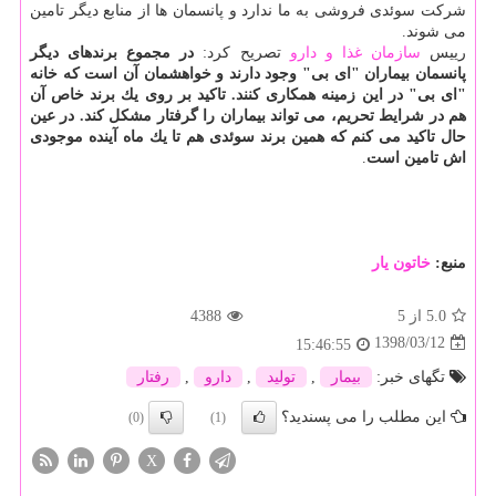
شركت سوئدی فروشی به ما ندارد و پانسمان ها از منابع دیگر تامین
می شوند.
رییس
سازمان غذا و دارو
تصریح كرد:
در مجموع برندهای دیگر
پانسمان بیماران "ای بی" وجود دارند و خواهشمان آن است كه خانه
"ای بی" در این زمینه همكاری كنند. تاكید بر روی یك برند خاص آن
هم در شرایط تحریم، می تواند بیماران را گرفتار مشكل كند. در عین
حال تاكید می كنم كه همین برند سوئدی هم تا یك ماه آینده موجودی
اش تامین است
.
منبع:
خاتون یار
5.0
از 5
4388
1398/03/12
15:46:55
تگهای خبر:
بیمار
,
تولید
,
دارو
,
رفتار
این مطلب را می پسندید؟
(0)
(1)
X