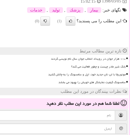
1398/03/05
15:02:15
تگهای خبر:
بیمار
,
پزشك
,
تولید
,
خدمات
این مطلب را می پسندید؟
(0)
(1)
تازه ترین مطالب مرتبط
۱۱۰ هزار جوان در رویداد انتخاب جوان سال نام نویسی کردند
بانک شیر مادر چیست و چطور فعالیت می کند؟
موتورولا با لپ تاپ جدید خود، اپل و سامسونگ را به چالش کشید
سامسونگ کیفیت نمایشگر های خویش را بهبود می بخشد
نظرات بینندگان در مورد این مطلب
لطفا شما هم
در مورد این مطلب
نظر دهید