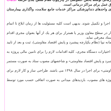
ی واحدهای دندانپزشكی مراكز خدمات جامع سلامت، واگذاری بیمارستان
جرا و تكمیل شوند. بدیهی است كلیه مسئولیت ها از زمان ابلاغ تا اتمام
ر در سطح معاون وزیر یا همتراز برای هر یك از آنها بعنوان مجری اقدام
تاد معرفی نماید.
 انتصاب، منشور هر یك از پروژه ها را در سامانه نیپا (نظام یكپارچه پیشبرد و پایش اقتصاد مقاومتی)، ثبت و بعد از تایید
تیارات دستگاه مجری، كلیه اقدامات لازم را برای تامین مالی پروژه به
پیشبرد و پایش اقتصاد مقاومتی» و شاخصهای مصوب ستاد به صورت مستمر
۶) كلیه دستگاه های اجرایی موظف به انجام همكاریهای لازم با «دستگاه مجری» برای اجرای پروژه های اولویت دار «مصوب ستاد فرماندهی اقتصاد مقاومتی» برای اجرا در سال ۱۳۹۸ می باشند. طراحی ساز و كار لازم برای
 پروژه های مصوب، بازدیدهای میدانی به صورت اتفاقی حسب مورد توسط