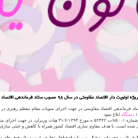
دستگاه
ابلاغ نمود.
بنابر اعلام وبدا، «ستاد فرماندهی اقتصاد مقاومتی» به استناد مفاد 
افزایش تامین تجهیزات پزشكی سرمایه ای(داخلی/خارجی) مورد نیاز بخش 