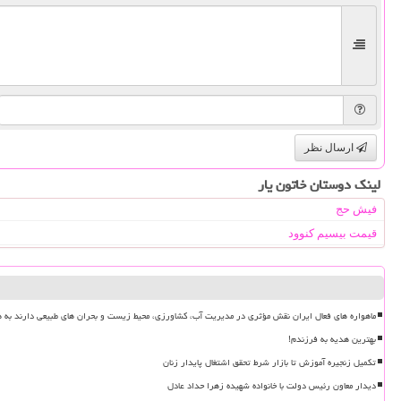
ارسال نظر
لینک دوستان خاتون یار
فیش حج
قیمت بیسیم کنوود
ماهواره های فعال ایران نقش مؤثری در مدیریت آب، کشاورزی، محیط زیست و بحران های طبیعی دارند به ه
بهترین هدیه به فرزندم!
تکمیل زنجیره آموزش تا بازار شرط تحقق اشتغال پایدار زنان
دیدار معاون رئیس دولت با خانواده شهیده زهرا حداد عادل