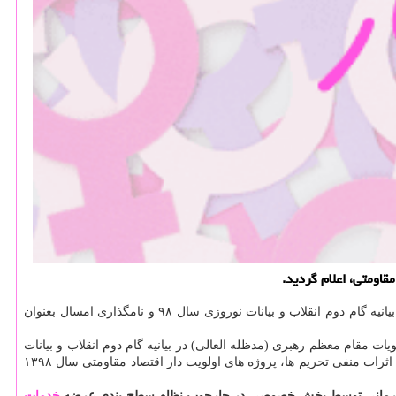
، معاون اول رئیس جمهور و رئیس ستاد فرماندهی اقتصاد مقاومتی در جهت اجرای منویات مقام معظم رهبری در بیانیه گام دوم انقلاب و بیانات نوروزی سال ۹۸ و نامگذاری امسال بعنوان
مصوبه شماره ۸۵۰۰۱/ت ۵۲۴۴۲ ه مورخ ۳۱/۶/۱۳۹۴ هیات وزیران، در جهت اجرای منویات مقام معظم رهبری (مدظله العالی) در بیانیه گام دوم انقلاب و بیانات
نوروزی سال ۱۳۹۸كه توسط معظم له بعنوان سال «رونق تولید» نامگذاری شده است، با هدف مقاوم سازی اقتصاد كشور همراه با كاهش و خنثی سازی اثرات منفی تحریم ها، پروژه های اولویت دار اقتصاد مقاومتی سال ۱۳۹۸
های درمانی توسط بخش خصوصی در چارچوب نظام سطح بندی عرضه
خدمات