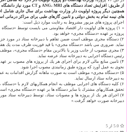
از طریق: افزایش تعداد دستگاه های ANG، MRI و CT مورد نیاز دانشگاه ها، تامین تجهیزات پزشكی سرمایه ای برای مراكز درمانی و تامین تجهیزات اتاق عمل برای مراكز درمانی است.
همچنین دیگر پروژه اولویت دار وزارت بهداشت برای سال جاری شا
های نیمه تمام به بخش دولتی و تامین گازهای طبی برای مراكز درمانی ا
اجرای پروژه های مزبور مشروط به رعایت موارد ذیل است:
« ۱) پروژه های اولویت دار اقتصاد مقاومتی می بایست توسط «دستگاه م
پروژه بر عهده «دستگاه مجری» خواهد بود.
۲) دستگاه مجری موظف است ضمن تفاهم با دبیرخانه ستاد در مورد جزئیات 
نماید. ضروری می باشد «دستگاه مجری» با قید فوریت ظرف مدت یك هفته از
رئیس دستگاه اجرایی به دبیرخانه ستاد عرضه نماید.
۴) تامین منابع مالی لازم برای اجرای هر یك از پروژه های مصوب بر عه
نحوی به عمل آورد كه پروژه طبق زمانبندی مصوب اجرا شود.
۵) «دستگاه مجری» موظف است به صورت ماهانه گزارش اقدامات به عمل آ
به دبیرخانه ستاد ارسال نماید.
تحقق همكاریهای مشترك با سایر دستگاه ها بر عهده «دستگاه مجری» است
۷) اجرای هر یك از پروژه ها و مصوبات ستاد، توسط دبیرخانه ستاد م
دبیرخانه صورت خواهد گرفت.»
5.0
از 5