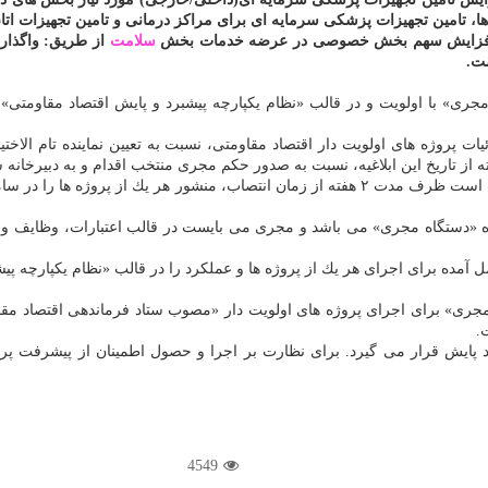
مل افزایش سهم بخش خصوصی در عرضه خدمات بخش
سلامت
از طریق: واگذار
ست.
جری» با اولویت و در قالب «نظام یكپارچه پیشبرد و پایش اقتصاد مقاومتی» ا
پروژه های اولویت دار اقتصاد مقاومتی، نسبت به تعیین نماینده تام الاختیا
 تاریخ این ابلاغیه، نسبت به صدور حكم مجری منتخب اقدام و به دبیرخانه س
۳) مجری منصوب از جانب وزیر یا بالاترین مقام «دستگاه مجری»، موظف است ظرف مدت ۲ هفته از زمان
ده «دستگاه مجری» می باشد و مجری می بایست در قالب اعتبارات، وظایف و اخ
مده برای اجرای هر یك از پروژه ها و عملكرد را در قالب «نظام یكپارچه 
.
ورد پایش قرار می گیرد. برای نظارت بر اجرا و حصول اطمینان از پیشرفت
4549