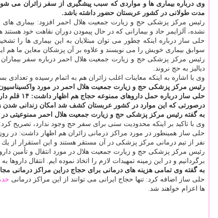
وی درباره بیماری ها و مواردی كه سبب پیشگیری از سفر زائران می شود اظ
مدت طولانی در كشور عربستان حضور داشته باشد.
رئیس مركز پزشكی حج و زیارت جمعیت هلال احمر افزود: بیماری های ا
نشده، آلزایمر حاد و بیمارانی كه در حال پیمودن دوران نقاهت خود هستن
حلی ساز درباره اینكه چطور می توان مبتلایان به این بیماری ها را تش
سوابق بیماری خویش را می نویسند و علاوه بر آن پزشكان معاین ما هم این
رئیس مركز پزشكی حج و زیارت جمعیت هلال احمر درباره سفر بیماران د
دیالیز به حج نروند.
وی با اشاره به اینكه معاینات اغلب زائران هم به اتمام رسیده و تعدادی بسیار اندكی از معاین
رئیس مركز پزشكی حج و زیارت جمعیت هلال احمر در مورد واكسیناسیون 
حلی ساز در
درصورتی كه این موارد در كشور عربستان كشف شد امكان زندانی شدن زائر
به گفته رئیس مركز پزشكی حج و زیارت جمعیت هلال احمر ممنوعیتی در مورد
وی با تاكید بر اینكه محدودیت سنی برای سفر حج وجود ندارد، تصریح ك
نفر از تیم درمانی مركز پزشكی در آن مستقر هستند و این استقرار از یك 
رئیس مركز پزشكی حج و زیارت جمعیت هلال در مورد انتقال و تأمین دارو ب
برگردانیم و در این زمینه تمهیدات لازم را اتخاذ نموده ایم. انتقال داروها ب
به گفته وی تمامی هزینه های درمانی برای حجاج دراین مراكز درمانی مج
حلی ساز اضافه كرد: تنها حجاج ایرانی می توانند از این مراكز درمانی
خدم
ها اعزام خواهند شد.