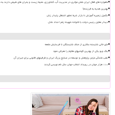
ماهواره های فعال ایران نقش مؤثری در مدیریت آب، کشاورزی، محیط زیست و بحران های طبیعی دارند به ه
بهترین هدیه به فرزندم!
تکمیل زنجیره آموزش تا بازار شرط تحقق اشتغال پایدار زنان
دیدار معاون رئیس دولت با خانواده شهیده زهرا حداد عادل
جای خالی شایسته سالاری از حذف شایستگان تا فرسایش جامعه
بلک ویو یکی از بهترین گوشیهای مقاوم را معرفی نمود
عقب ماندگی مزمن پژوهش و توسعه در صنایع بزرگ ایران و ظرفیتهای قانونی برای جبران آن
۱۱۰ هزار جوان در رویداد انتخاب جوان سال نام نویسی کردند