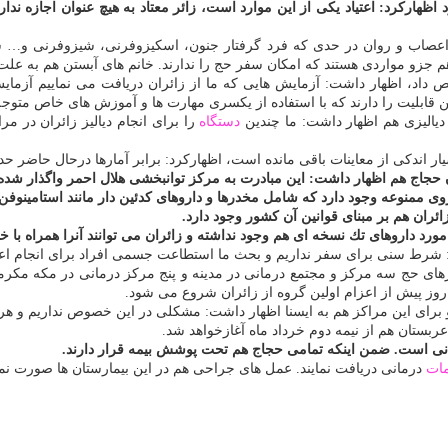
هاركرد: اعتیاد یكی از این موارد است، زائر معتاد به هیچ عنوان اجازه ندا
عصاب و روان در حدی كه فرد گرفتار جنون، اسكیزوفرنی، شیزوفرنی و… شو
د هم جزو مواردی هستند كه امكان سفر حج را ندارند. خانم های آبستن هم به 
خیص داد، اظهار داشت: آزمایش هایی كه ما از زائران دریافت می نماییم آزم
 قابلیت را دارند كه با استفاده از یكسری مهارت ها و آموزش های خاص متوجه 
یالیزی هم اظهار داشت: ما چندین
دستگاه
را برای انجام دیالیز زائران در م
ات باقی مانده است، اظهاركرد: برابر آمارها درحال حاضر حدود ۲۱ درصد زائران مبتلا به فشار خون هست
حجاج هم اظهار داشت: این مبادرت به مركز توانبخشی هلال احمر واگذار شد
باره حمل داروهای ممنوعه حجاج هم اظهار داشت: ۱۴ قلم داروی ممنوعه وجود دارد كه شامل مخدرها و داروهای
ان هم بر مبنای قوانین آن كشور وجود دارد.
 داروهای تك نسخه ای هم وجود نداشته و زائران می توانند آنرا همراه با خود
رد: شرط سنی برای سفر نداریم و بحث ما استطاعت جسمی افراد برای انجام ا
روز پیش از اعزام اولین گروه از زائران شروع می شود.
رای این مراكز هم به ایسنا اظهار داشت: مشكلی در این خصوص نداریم و هر تعدا
ه عربستان هم از نیمه دوم خرداد ماه آغازخواهد شد.
انی است. ضمن اینكه تمامی حجاج هم تحت پوشش بیمه قرار دارند.
ات
درمانی دریافت نمایند. عمل های جراحی هم در این بیمارستان ها صورت ن