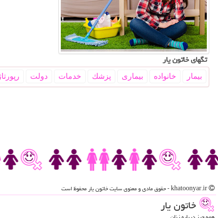
تگهای خاتون یار
بیمار
خانواده
بیماری
پزشك
خدمات
دولت
رپورتاژ
khatoonyar.ir - حقوق مادی و معنوی سایت خاتون یار محفوظ است
خاتون یار
همه چیز درباره زنان