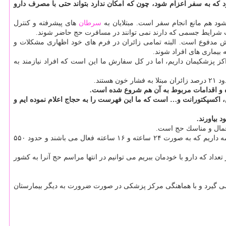
رد كه به سفر اعزام شود، چون كه امكان ندارد بتواند حتی با مصرف دارو
د هم مانع انجام سفر است. مبتلایان به
سرطان
های پیشرفته و كنترل
علت شرایط جسمی كه دارند نمی توانند در مسافرت حج حاضر شوند.
ایش مدفوع است. البته تمامی زائران در فرم های خود اظهاری مشكلات و
بیماری های افراد شوند.
راكز پزشكیمان داریم، اما در كل سفارش ما این است كه افراد نیازمند به
ند.
ه و اقدامات مربوط به آن هم شروع شده است.
 كدئین دار مانند استامینوفن، اكسپكتورانت و… است كه ما این فهرست را به حجاج اعلام نموده ایم و
 بیاورند.
عمال و مناسك حج است.
حلی ساز همینطور در مورد مراكز درمانی زائران هم اظهار داشت: در روزهای حج سه مركز و مجتمع درمانی در مدینه و پنج مركز درمانی در مكه مكرمه داریم كه به صورت ۲۴ ساعته و ۱۶ ساعته فعال می باشند و حدود ۵۵۰
د كه دارو با خودمان ببریم می توانیم در انتها مراسم حج آنرا به كشور
می گیرد و با هماهنگی مركز پزشكی در صورت ضرورت به دیگر بیمارستان