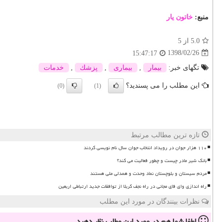
منبع:
خاتون یار
5.0
از 5
1398/02/26
15:47:17
تگهای خبر:
بیمار
,
بیماری
,
پزشك
,
خدمات
این مطلب را می پسندید؟
(0)
(1)
تازه ترین مطالب مرتبط
۱۱۰ هزار جوان در رویداد انتخاب جوان سال نام نویسی کردند
بانک شیر مادر چیست و چطور فعالیت می کند؟
مردم سیستان و بلوچستان نماد وحدت و همدلی ملی هستند
راه اندازی وای فای مجانی در راه نجف کربلا از توافقات جدید ارتباطی اربعین
نظرات بینندگان در مورد این مطلب
لطفا شما هم
در مورد این مطلب
نظر دهید