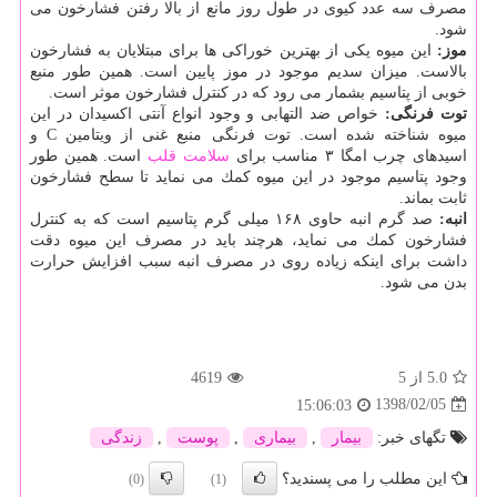
مصرف سه عدد كیوی در طول روز مانع از بالا رفتن فشارخون می
شود.
موز:
این میوه یكی از بهترین خوراكی ها برای مبتلایان به فشارخون
بالاست. میزان سدیم موجود در موز پایین است. همین طور منبع
خوبی از پتاسیم بشمار می رود كه در كنترل فشارخون موثر است.
توت فرنگی:
خواص ضد التهابی و وجود انواع آنتی اكسیدان در این
میوه شناخته شده است. توت فرنگی منبع غنی از ویتامین C و
اسیدهای چرب امگا ۳ مناسب برای
سلامت
قلب
است. همین طور
وجود پتاسیم موجود در این میوه كمك می نماید تا سطح فشارخون
ثابت بماند.
انبه:
صد گرم انبه حاوی ۱۶۸ میلی گرم پتاسیم است كه به كنترل
فشارخون كمك می نماید، هرچند باید در مصرف این میوه دقت
داشت برای اینكه زیاده روی در مصرف انبه سبب افزایش حرارت
بدن می شود.
5.0
از 5
4619
1398/02/05
15:06:03
تگهای خبر:
بیمار
,
بیماری
,
پوست
,
زندگی
این مطلب را می پسندید؟
(0)
(1)