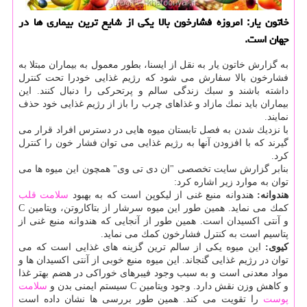
خاتون یار: امروزه فشارخون بالا یكی از شایع ترین بیماری ها در
جهان است.
به گزارش خاتون یار به نقل از ایسنا، بطور معمول به بیماران مبتلا به
فشارخون بالا سفارش می شود كه رژیم غذایی خودرا تحت كنترل
داشته باشند و سبك زندگی سالم و پرتحركی را دنبال كنند. این
بیماران باید نمك مازاد و غذاهای چرب را باز از رژیم غذایی خود حذف
نمایند.
با نزدیك شدن به فصل تابستان میوه هایی در دسترس افراد قرار می
گیرند كه با افزودن آنها به رژیم غذایی می توان فشار خون را كنترل
كرد.
بنابر گزارش سایت تخصصی "ان دی تی وی" همچون این میوه ها می
توان به موارد زیر اشاره كرد:
هندوانه:
هندوانه منبع غنی از لیكوپن است كه به بهبود
سلامت
قلب
كمك می نماید. همین طور این میوه سرشار از بتاكاروتن، ویتامین C
و آنتی اكسیدان است. همین طور از آنجایی كه هندوانه منبع غنی از
پتاسیم است به كنترل فشارخون كمك می نماید.
كیوی:
این میوه یكی از سالم ترین گزینه های غذایی است كه می
توان در رژیم غذایی گنجاند. این میوه منبع خوبی از آنتی اكسیدان ها و
مواد معدنی است و به سبب وجود فیبرهای خوراكی در هضم بهتر غذا
و كاهش وزن نقش دارد. وجود ویتامین C سیستم ایمنی بدن و
سلامت
پوست
را تقویت می كند. همین طور بررسی ها نشان داده است