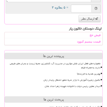
= ۵ بعلاوه ۳
ارسال نظر
لینک دوستان خاتون یار
فیش حج
قیمت بیسیم کنوود
پربیننده ترین ها
ماهواره های فعال ایران نقش مؤثری در مدیریت آب، کشاورزی، محیط زیست و بحران های طبیعی
دارند به همراه فیلم
بهترین هدیه به فرزندم!
تکمیل زنجیره آموزش تا بازار شرط تحقق اشتغال پایدار زنان
دیدار معاون رئیس دولت با خانواده شهیده زهرا حداد عادل
پربحث ترین ها