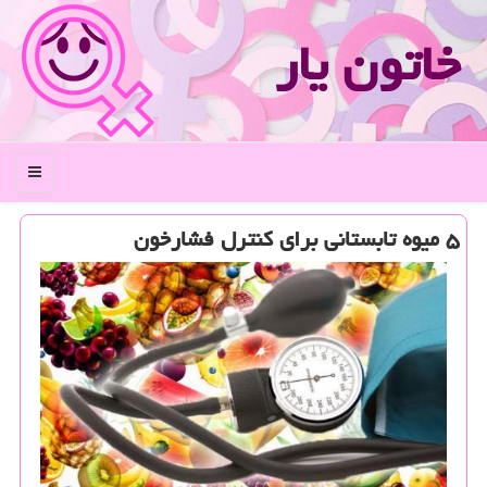
خاتون یار
منو
۵ میوه تابستانی برای كنترل فشارخون