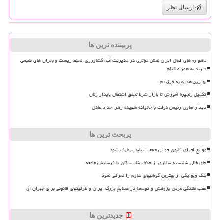
ارسال نظر
پربیننده ترین ها
ماهواره های فعال ایران نقش مؤثری در مدیریت آب، کشاورزی، محیط زیست و بحران های طبیعی
دارند به همراه فیلم
بهترین هدیه به فرزندم!
تکمیل زنجیره آموزش تا بازار شرط تحقق اشتغال پایدار زنان
دیدار معاون رئیس دولت با خانواده شهیده زهرا حداد عادل
پربحث ترین ها
موانع اجرای قانون جوانی جمعیت باید برطرف شود
جای خالی شایسته سالاری از حذف شایستگان تا فرسایش جامعه
بلک ویو یکی از بهترین گوشیهای مقاوم را معرفی نمود
عقب ماندگی مزمن پژوهش و توسعه در صنایع بزرگ ایران و ظرفیتهای قانونی برای جبران آن
جدیدترین ها