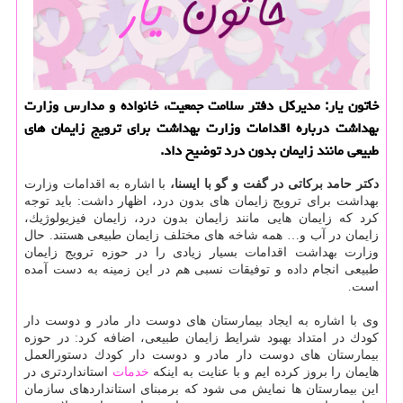
خاتون یار: مدیركل دفتر سلامت جمعیت، خانواده و مدارس وزارت
بهداشت درباره اقدامات وزارت بهداشت برای ترویج زایمان های
طبیعی مانند زایمان بدون درد توضیح داد.
دكتر حامد بركاتی در گفت و گو با ایسنا،
با اشاره به اقدامات وزارت
بهداشت برای ترویج زایمان های بدون درد، اظهار داشت: باید توجه
كرد كه زایمان هایی مانند زایمان بدون درد، زایمان فیزیولوژیك،
زایمان در آب و… همه شاخه های مختلف زایمان طبیعی هستند. حال
وزارت بهداشت اقدامات بسیار زیادی را در حوزه ترویج زایمان
طبیعی انجام داده و توفیقات نسبی هم در این زمینه به دست آمده
است.
وی با اشاره به ایجاد بیمارستان های دوست دار مادر و دوست دار
كودك در امتداد بهبود شرایط زایمان طبیعی، اضافه كرد: در حوزه
بیمارستان های دوست دار مادر و دوست دار كودك دستورالعمل
هایمان را بروز كرده ایم و با عنایت به اینكه
خدمات
استانداردتری در
این بیمارستان ها نمایش می شود كه برمبنای استانداردهای سازمان